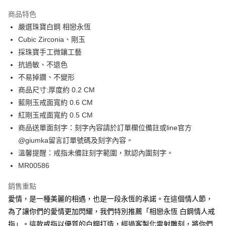
3 期 0 利率 每期
NT$263
21家銀行
商品特色
6 期 0 利率 每期
NT$131
21家銀行
合作金庫商業銀行
第一商業銀行
嚴選珠寶白鋼 相戀永恆
華南商業銀行
彰化商業銀行
12 期 0 利率 每期
NT$65
21家銀行
合作金庫商業銀行
第一商業銀行
Cubic Zirconia、剛玉
上海商業儲蓄銀行
台北富邦商業銀行
華南商業銀行
彰化商業銀行
24 期 0 利率 每期
NT$32
20家銀行
合作金庫商業銀行
第一商業銀行
國泰世華商業銀行
兆豐國際商業銀行
採珠寶手工微鑲工藝
上海商業儲蓄銀行
台北富邦商業銀行
華南商業銀行
彰化商業銀行
臺灣中小企業銀行
台中商業銀行
合作金庫商業銀行
第一商業銀行
抗過敏、不退色
超商取貨付款
國泰世華商業銀行
兆豐國際商業銀行
上海商業儲蓄銀行
台北富邦商業銀行
匯豐（台灣）商業銀行
華泰商業銀行
華南商業銀行
彰化商業銀行
臺灣中小企業銀行
台中商業銀行
不易掉鑽、不變形
國泰世華商業銀行
兆豐國際商業銀行
聯邦商業銀行
遠東國際商業銀行
LINE Pay
上海商業儲蓄銀行
台北富邦商業銀行
匯豐（台灣）商業銀行
華泰商業銀行
商品尺寸:厚度約 0.2 CM
臺灣中小企業銀行
台中商業銀行
元大商業銀行
永豐商業銀行
兆豐國際商業銀行
臺灣中小企業銀行
聯邦商業銀行
遠東國際商業銀行
匯豐（台灣）商業銀行
華泰商業銀行
藍剛玉戒面寬約 0.6 CM
Apple Pay
玉山商業銀行
星展（台灣）商業銀行
台中商業銀行
匯豐（台灣）商業銀行
元大商業銀行
永豐商業銀行
聯邦商業銀行
遠東國際商業銀行
紅剛玉戒面寬約 0.5 CM
台新國際商業銀行
中國信託商業銀行
華泰商業銀行
聯邦商業銀行
玉山商業銀行
星展（台灣）商業銀行
街口支付
元大商業銀行
永豐商業銀行
台灣樂天信用卡公司
遠東國際商業銀行
元大商業銀行
商品送單面刻字：刻字內容請於訂單欄位備註或line官方
台新國際商業銀行
中國信託商業銀行
玉山商業銀行
星展（台灣）商業銀行
永豐商業銀行
玉山商業銀行
@giumka留言訂單號碼及刻字內容。
台灣樂天信用卡公司
悠遊付
台新國際商業銀行
中國信託商業銀行
星展（台灣）商業銀行
台新國際商業銀行
溫馨提醒：戒指未備註刻字範圍，默認內圍刻字。
台灣樂天信用卡公司
中國信託商業銀行
台灣樂天信用卡公司
Google Pay
MR00586
全盈+PAY
銷售重點
AFTEE先享後付
愛情，是一種美麗的相遇，也是一段永恆的承諾。在這個情人節，
相關說明
為了讓你們的愛情更加閃耀，我們特別推薦「相戀永恆 白鋼情人戒
【關於「AFTEE先享後付」】
指」。這款戒指以優質的白鋼打造，經過客製化雷射雕刻，將你們