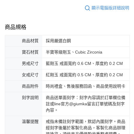
顯示電腦版詳細說明
商品規格
商品材質
採用嚴選白鋼
寶石材質
半寶等級剛玉、Cubic Zirconia
男戒尺寸
藍剛玉 戒面寬約 0.6 CM、厚度約 0.2 CM
女戒尺寸
紅剛玉 戒面寬約 0.5 CM、厚度約 0.2 CM
商品附件
時尚禮盒、售後服務回函、商品使用說明卡
刻字說明
商品送單面刻字：刻字內容請於訂單欄位備
註或line官方@giumka留言訂單號碼及刻字
內容。
溫馨提醒
戒指未備註刻字範圍，默認內圍刻字。商品
經刻字後屬於客製化商品，客製化商品辦理
退換貨，須依商品價值酌收重整處理費。