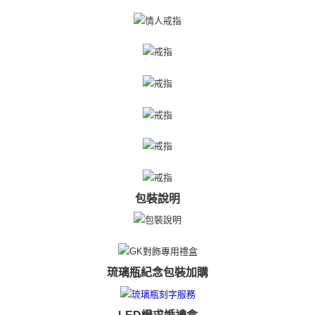
３．未成年的使用者請事先徵得法定代理人或監護人之同意方可使用
免運費
「AFTEE先享後付」，若未經同意申辦者引起之損失，本公司不負相關責
任。
郵局掛號
４．使用「AFTEE先享後付」時，將依據個別帳號之用戶狀況，依本公司即
時審查核予不同之上限額度；若仍有額度不足之情形，本公司將視審查結果
免運費
請求用戶進行身份認證。
５．嚴禁一人註冊多個帳號或使用他人資訊註冊。若發現惡意使用之情形，
機車快遞(限大台北地區運費到付) 下單後請聯絡LINE官方帳號 @gi
恩沛科技股份有限公司將有權停止該用戶之使用額度並採取法律行動。
umka
免運費
黑貓到付(離島不適用)
免運費
海外宅配
查看運費
包裝說明
琉璃瓶紀念包裝加購