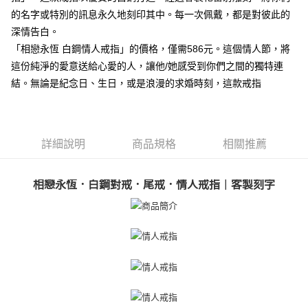
ATM付款
AFTEE先享後付是「在收到商品之後才付款」的支付方式。 讓您購物簡單
的名字或特別的訊息永久地刻印其中。每一次佩戴，都是對彼此的
便利好安心！
貨到付款
１．簡單：不需註冊會員、不需綁卡、不需儲值。
深情告白。
２．便利：只要手機號碼，簡訊認證，即可結帳。
「相戀永恆 白鋼情人戒指」的價格，僅需586元。這個情人節，將
３．安心：先確認商品／服務後，再付款。
運送方式
這份純淨的愛意送給心愛的人，讓他/她感受到你們之間的獨特連
【「AFTEE先享後付」結帳流程】
結。無論是紀念日、生日，或是浪漫的求婚時刻，這款戒指
全家取貨付款
１．於結帳方式選擇「AFTEE先享後付」後，將跳轉至「AFTEE先享後付」
免運費
結帳頁面，進行簡訊認證並確認金額後，即可完成結帳。
２．訂單成立數日內，您將收到繳費通知簡訊。
付款後全家取貨
３．收到繳費通知簡訊後14天內，點擊此簡訊中的連結，可透過四大超商／
ATM／網路銀行／等多元方式進行付款，方視為交易完成。
詳細說明
商品規格
相關推薦
免運費
※ 請注意：結帳手續完成當下不需立刻繳費，但若您需要取消訂單，請聯絡
購買商品的店家。未經商家同意取消之訂單仍視為有效，需透過AFTEE先享
7-11取貨付款
後付繳納相關費用。
相戀永恆．白鋼對戒．尾戒．情人戒指｜客製刻字
免運費
※ 交易是否成功請以「AFTEE先享後付 」之結帳頁面顯示為準，若有關於
是否繳費成功／繳費後需取消欲退款等相關疑問，請聯繫「AFTEE先享後付
客戶支援中心」
https://netprotections.freshdesk.com/support/home
付款後7-11取貨
免運費
【注意事項】
１．透過由恩沛科技股份有限公司提供之「AFTEE先享後付」服務完成之交
7-11取貨(快速到店)
易，需依本服務之必要範圍內提供個人資料，並將交易相關給付款項請求債
權轉讓予恩沛科技股份有限公司。
免運費
２．關於個人資料處理事宜，請瀏覽以下網址：
https://aftee.tw/terms/#terms3
黑貓宅急便-(離島請自行填寫住址)