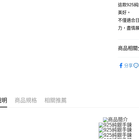
元大商
兆豐國
聯邦商
這款925
匯豐（
Apple Pay
玉山商
台中商
元大商
美好。
聯邦商
台新國
華泰商
玉山商
街口支付
元大商
不僅適合
台灣樂
遠東國
台新國
玉山商
力，盡情
永豐商
台灣樂
悠遊付
台新國
星展（
台灣樂
中國信
Google Pa
商品相關分
全盈+PAY
925銀飾
AFTEE先
分享
GIUMKA
相關說明
【關於「A
館長推薦
ATM付款
AFTEE
便利好安
手環/手鍊
貨到付款
１．簡單
說明
商品規格
相關推薦
２．便利
手環/手鍊
３．安心
手環/手鍊
運送方式
【「AFT
男生
9
１．於結帳
全家取貨
付」結帳
免運費
２．訂單