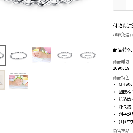
付款與運
超取免運
付款方式
商品特色
信用卡一
商品編號
2690519
信用卡分
商品特色
3 期 
MHS06
6 期 
合作金
國際標
華南商
12 期
抗過敏
合作金
上海商
華南商
鍊長約 1
24 期
合作金
國泰世
上海商
刻字說
華南商
臺灣中
合作金
超商取貨
國泰世
上海商
(1個中
匯豐（
華南商
臺灣中
國泰世
聯邦商
LINE Pay
上海商
銷售重點
匯豐（
臺灣中