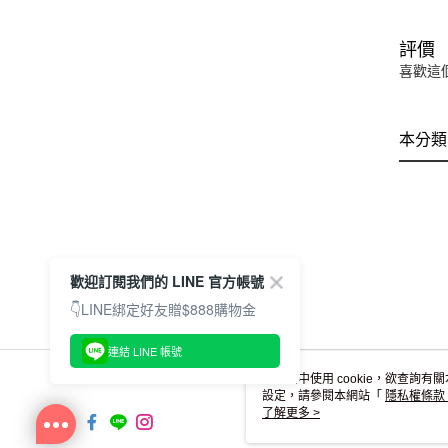
評價
喜歡這
本分類
歡迎訂閱我們的 LINE 官方帳號
👇LINE綁定好友贈$888購物金
連結 LINE 帳號
本網站中使用 cookie，欲查詢有關
設定，請參閱本網站「
隱私權條款
使用 cookie。
了解更多 >