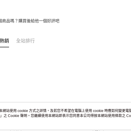
免運費
黑貓到付(
個商品嗎？購買後給他一個好評吧
免運費
海外宅配
熱銷
全站排行
本網站使用 cookie 方式之詳情，及若您不希望在電腦上使用 cookie 時應如何變更電腦的
」之 Cookie 聲明。您繼續使用本網站即表示您同意本公司得按本網站使用條款之 Coo
關於我們
客服資訊
品牌故事
購物說明