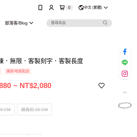
0
中文 (繁體)
部落客/Blog
鍊．無限．客製刻字．客製長度
國家/地區配送
880 ~ NT$2,080
8 CM
鍊長約 20 CM