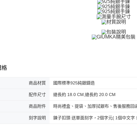
３．收到繳
／ATM／
付款後全
※ 請注意
免運費
絡購買商品
先享後付
7-11取貨
※ 交易是
是否繳費成
免運費
付客戶支
付款後7-1
【注意事
免運費
１．透過由
交易，需
7-11取貨
求債權轉
規格
２．關於
免運費
https://aft
商品材質
國際標準925純銀鑄造
３．未成
黑貓宅急便
「AFTE
免運費
任。
配件尺寸
總長約 18.0 CM,總長約 20.0 CM
４．使用「
郵局掛號
即時審查
商品附件
時尚禮盒、提袋、加厚拭銀布、售後服務回
結果請求
免運費
５．嚴禁
刻字說明
鍊子扣頭 送單面刻字，2個字元( 1個中文字 
形，恩沛
機車快遞(
動。
umka