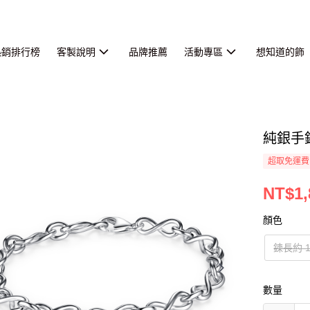
熱銷排行榜
客製說明
品牌推薦
活動專區
想知道的飾
純銀手
超取免運費
NT$1,
顏色
鍊長約 1
數量