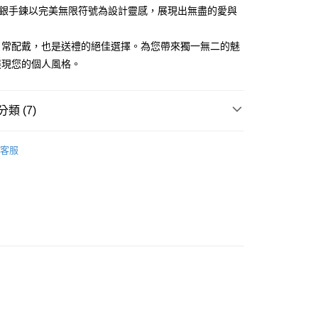
業銀行
永豐商業銀行
際商業銀行
臺灣中小企業銀行
業銀行
遠東國際商業銀行
純銀手鍊以完美無限符號為設計靈感，展現出無盡的愛與
台灣）商業銀行
華泰商業銀行
業銀行
星展（台灣）商業銀行
業銀行
匯豐（台灣）商業銀行
業銀行
永豐商業銀行
業銀行
遠東國際商業銀行
際商業銀行
中國信託商業銀行
業銀行
聯邦商業銀行
業銀行
星展（台灣）商業銀行
業銀行
永豐商業銀行
日常配戴，也是送禮的絕佳選擇。為您帶來獨一無二的魅
天信用卡公司
際商業銀行
元大商業銀行
際商業銀行
中國信託商業銀行
業銀行
星展（台灣）商業銀行
展現您的個人風格。
業銀行
玉山商業銀行
天信用卡公司
際商業銀行
中國信託商業銀行
台灣）商業銀行
台新國際商業銀行
天信用卡公司
託商業銀行
台灣樂天信用卡公司
y
類 (7)
925純銀手鍊
享後付
客服
淑女款手鍊/手環
FTEE先享後付」】
好評丨獨家
先享後付是「在收到商品之後才付款」的支付方式。 讓您購物簡單
心！
/蠶絲手繩
925純銀 手鍊/手環
：不需註冊會員、不需綁卡、不需儲值。
：只要手機號碼，簡訊認證，即可結帳。
/蠶絲手繩
男生手環/手鏈
：先確認商品／服務後，再付款。
/蠶絲手繩
女生手環/手鍊
EE先享後付」結帳流程】
25純銀 手鍊/環
方式選擇「AFTEE先享後付」後，將跳轉至「AFTEE先享後
付款
頁面，進行簡訊認證並確認金額後，即可完成結帳。
成立數日內，您將收到繳費通知簡訊。