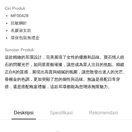
3 ansuran pada kadar faedah 0,
NT$99
setiap ansuran
Ciri Produk
21 Bank
6 ansuran pada kadar faedah 0,
NT$49
setiap
Taiwan Cooperative Bank
Bank Komersial Pertama
MF00428
Hua Nan Commercial
Chang Hwa Commercial
ansuran
21 Bank
Bank
Bank
抗敏鋼針
12 ansuran pada kadar faedah 0,
NT$24
setiap ansuran
Taiwan Cooperative Bank
Bank Komersial Pertama
The Shanghai
Bank Komersial Taipei
名媛淑女款
Hua Nan Commercial Bank
Chang Hwa Commercial Bank
21 Bank
24 ansuran pada kadar faedah 0,
NT$12
setiap
Taiwan Cooperative Bank
Bank Komersial Pertama
Commercial & Savings
Fubon
環保包裝無禮盒
The Shanghai Commercial &
Bank Komersial Taipei Fubon
Hua Nan Commercial
Chang Hwa Commercial
ansuran
Bank
20 Bank
Savings Bank
Bank
Bank
Bank Cathay United
Mega International
Sorotan Produk
Taiwan Cooperative Bank
Bank Komersial Pertama
Bank Cathay United
Mega International Commercial
Pengambilan di Kedai Serbaneka
The Shanghai
Bank Komersial Taipei
Commercial Bank
Hua Nan Commercial Bank
Chang Hwa Commercial Bank
這款精緻的耳環設計，完美展現了女性的優雅和品味。寶石情人鋯
Bank
Commercial & Savings
Fubon
Taiwan Business Bank
Taichung Commercial
LINE Pay
The Shanghai Commercial &
Bank Komersial Taipei Fubon
Taiwan Business Bank
Taichung Commercial Bank
石的閃耀光芒，如同星星般璀璨，讓您成為眾人注目的焦點。精鍍
Bank
Bank
Savings Bank
HSBC Bank (Taiwan) Limited
Hwatai Bank
正白K的質感，展現出高貴與細膩的氛圍，讓您散發出迷人的光芒。
Bank Cathay United
Mega International
HSBC Bank (Taiwan)
Hwatai Bank
Apple Pay
Mega International Commercial
Taiwan Business Bank
Union Bank of Taiwan
Far Eastern International Bank
Commercial Bank
Limited
香檳金的色調，更加突顯了您的個性與品味。無論是搭配日常穿
Bank
Yuanta Commercial Bank
Bank SinoPac
Taiwan Business Bank
Taichung Commercial
Union Bank of Taiwan
Far Eastern International
JKOPAY
搭，還是搭配晚宴禮服，這款耳環都能為您增添無限魅力。
Taichung Commercial Bank
HSBC Bank (Taiwan) Limited
Bank Komersial E.SUN
DBS Bank
Bank
Bank
Hwatai Bank
Union Bank of Taiwan
Bank Antarabangsa Taishin
Bank CTBC
Easy Wallet
HSBC Bank (Taiwan)
Hwatai Bank
Yuanta Commercial Bank
Bank SinoPac
Far Eastern International Bank
Yuanta Commercial Bank
Syarikat Kad Kredit Rakuten
Limited
Bank Komersial E.SUN
DBS Bank
Bank SinoPac
Bank Komersial E.SUN
Google Pay
Taiwan
Union Bank of Taiwan
Far Eastern International
Bank Antarabangsa
Bank CTBC
DBS Bank
Deskripsi
Spesifikasi
Bank Antarabangsa Taishin
Rekomendasi
Bank
Taishin
Plus PAY
Bank CTBC
Syarikat Kad Kredit Rakuten
Yuanta Commercial Bank
Bank SinoPac
Syarikat Kad Kredit
Taiwan
Bank Komersial E.SUN
DBS Bank
Rakuten Taiwan
AFTEE