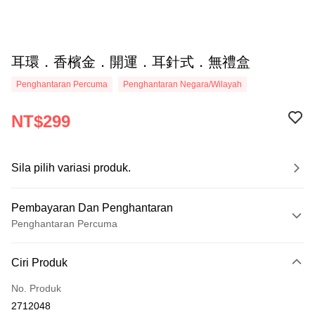
耳環．香檳金．開運．耳針式．無禮盒
Penghantaran Percuma
Penghantaran Negara/Wilayah
NT$299
Sila pilih variasi produk.
Pembayaran Dan Penghantaran
Penghantaran Percuma
Kaedah Pembayaran
Ciri Produk
Kad Kredit (Bayaran Penuh)
No. Produk
Ansuran Kad Kredit
2712048