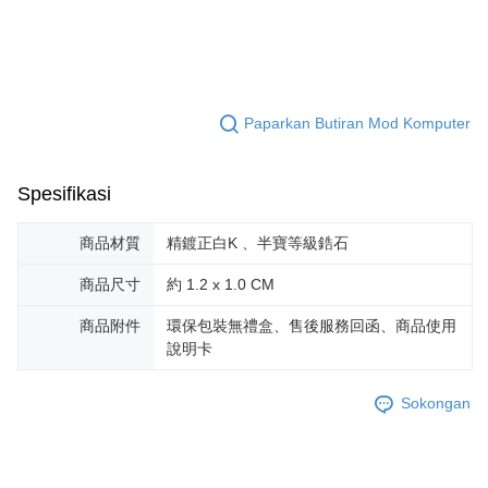
Penghantaran percuma
menerima pesanan anda semasa tempoh pembayaran (cth.: produk
prapesanan atau produk yang mungkin mengambil masa yang lebih
黑貓宅急便-(離島請自行填寫住址)
lama untuk dihantar). Oleh itu, anda dikehendaki membuat pembayaran
kepada AFTEE dalam tempoh sama ada anda menerima pesanan.
Penghantaran percuma
Kedua, Sekatan Pembayaran
郵局掛號
1. Jumlah yang diperakui untuk pengguna kali pertama boleh sehingga
Paparkan Butiran Mod Komputer
Penghantaran percuma
NT$10,000. Amaun diperakui sebenar yang diluluskan akan berdasarkan
keputusan pensijilan dan semakan oleh AFTEE.
2. Amaun perbelanjaan minimum mestilah lebih besar daripada NT$20.
機車快遞(限大台北地區運費到付) 下單後請聯絡LINE官方帳號 @gi
Spesifikasi
3. Pada masa ini hanya tersedia untuk ahli Taiwan.
umka
Penghantaran percuma
Ketiga, Syarat Perkhidmatan
商品材質
精鍍正白K 、半寶等級鋯石
Perkhidmatan AFTEE Beli Sekarang Bayar Kemudian disediakan oleh NP
黑貓到付(離島不適用)
Taiwan, Inc. dan AFTEE akan membuat bil kepada pengguna. AFTEE
商品尺寸
約 1.2 x 1.0 CM
akan menggunakan data peribadi yang dikumpul (termasuk nama
Penghantaran percuma
pembeli, no. telefon, nama penerima, no. telefon, alamat penerima) untuk
商品附件
環保包裝無禮盒、售後服務回函、商品使用
penggunaan perkhidmatan. Sila rujuk kepada "Penyata Pengumpulan
海外宅配
Kadar Penghantaran
說明卡
Data Peribadi, Pemprosesan, Penggunaan"
(https://aftee.tw/privacypolicy/
) untuk maklumat lanjut.
Sokongan
Jumlah yang diperakui untuk pengguna kali pertama yang lulus
kelulusan boleh sehingga NT$10,000. Jika pengguna tidak membuat
pembayaran dalam tempoh tersebut, yuran pembayaran lewat sebanyak
20% setahun akan dikenakan. Pengguna bawah umur dikehendaki