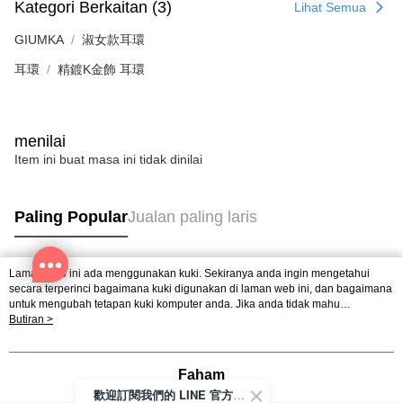
mendapatkan kebenaran daripada ibu bapa atau penjaga yang sah
Kategori Berkaitan (3)
Lihat Semua
untuk menggunakan AFTEE.
GIUMKA
淑女款耳環
Sila hubungi NP Taiwan Inc. di
cs_tw@netprotections.co.jp
jika anda
mempunyai sebarang kebimbangan mengenai pemprosesan dan
耳環
精鍍K金飾 耳環
penggunaan pada data peribadi. Jika anda tidak bersetuju dengan data
peribadi yang disenaraikan seperti di atas akan dikumpul dan digunakan
oleh AFTEE, sila jangan gunakan perkhidmatan ini.
menilai
Item ini buat masa ini tidak dinilai
Paling Popular
Jualan paling laris
Laman web ini ada menggunakan kuki. Sekiranya anda ingin mengetahui
Tag Popular
secara terperinci bagaimana kuki digunakan di laman web ini, dan bagaimana
untuk mengubah tetapan kuki komputer anda. Jika anda tidak mahu
menggunakan kuki di komputer anda, sila rujuk penerangan mengenai kuki.
Butiran >
Dasar Privasi
Laman web ini ada menggunakan kuki. Sekiranya anda ingin
mengetahui secara terperinci bagaimana kuki digunakan di laman web ini,
dan bagaimana untuk mengubah tetapan kuki komputer anda. Jika anda tidak
Faham
mahu menggunakan kuki di komputer anda, sila rujuk penerangan mengenai
歡迎訂閱我們的 LINE 官方帳號
kuki.