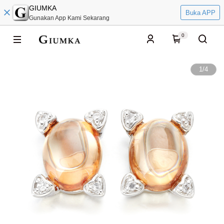
GIUMKA
Buka APP
Gunakan App Kami Sekarang
0
1
/
4