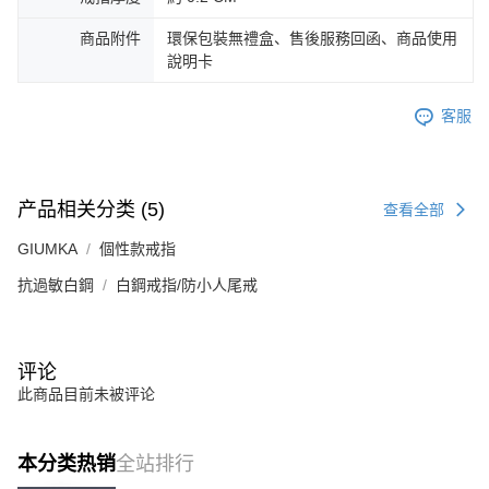
「AFTEE先享後付」(下稱本服務)乃由恩沛科技股份有限公司(下稱 AFTEE )
黑貓宅急便-(離島請自行填寫住址)
商品附件
環保包裝無禮盒、售後服務回函、商品使用
所提供，並由 AFTEE 向您收取款項。因使用本服務所須提供之個人資料(包
免运费
含但不限於訂購人姓名、電話，收件人姓名、電話、收件地址)，將交付予
說明卡
AFTEE 於本服務必要服務範圍內運用。關於 AFTEE 對於個人資料之蒐集、
郵局掛號
處理、利用，詳參 AFTEE 官網之『個人資料蒐集、處理及利用告知聲明』
客服
（
https://aftee.tw/privacypolicy/
）。
免运费
若款項超過繳費期限，將根據當次的金額加收年利率 16% 的逾期滯納金。
機車快遞(限大台北地區運費到付) 下單後請聯絡LINE官方帳號 @gi
未成年的使用者，請事先徵得法定代理人或監護人之同意方可使用
umka
AFTEE。
产品相关分类 (5)
查看全部
免运费
若您對於個人資料之處理、利用有任何疑問，或欲行使相關法律權利，請聯
GIUMKA
個性款戒指
繫恩沛科技股份有限公司。若您不同意我們將上開所示之個人資料，連同必
黑貓到付(離島不適用)
要之購買訂單資訊提供予 AFTEE ，或讓 AFTEE 蒐集處理利用您的個人資
抗過敏白鋼
白鋼戒指/防小人尾戒
免运费
料，請勿選用本服務。
海外宅配
查看运费
评论
此商品目前未被评论
本分类热销
全站排行