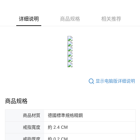
一、關於 AFTEE先享後付
ATM付款
1. 於付款方式選擇AFTEE先享後付，將跳出AFTEE先享後付手機驗證視
窗。
详细说明
商品规格
相关推荐
货到付款
2. 進行簡訊驗證之後，即可完成結帳手續。
3. 訂單確認後不需事先繳費，商品會配送至您的指定地址。
4. 下訂完成後，您的手機會收到一封繳費通知簡訊，APP會員則會收到
运送方式
AFTEE APP推播通知。
5. 收到商品當下無需繳費，確認無誤後，請再利用繳費通知簡訊或AFTEE
全家取貨付款
APP於四大便利商店‧ATM/網銀等方式進行付款。
免运费
請留意繳費期限為 14 天。唯有下載 AFTEE App 成為 AFTEE 會員者方能享
付款後全家取貨
有最長 45 天內付款之服務。
免运费
繳費期限，為商家向您請款的時間，再加上使用AFTEE可延長的天數所計算
显示电脑版详细说明
出。使用AFTEE下訂可以延長您收到商品前的繳費天數，但無法保證一定能
7-11取貨付款
夠在期限內收到商品(例如:預購商品或預計到貨時間較長者)。因此無論收到
免运费
商品與否，仍需要請您在AFTEE規定的時間內完成繳費。
商品规格
二、付款限制
付款後7-11取貨
1. 初次使用 AFTEE 時，將依認證結果及本公司審查結果，核予每個人不同
免运费
商品材質
德國標準規格精鋼
之上限額度
2. 結帳金額須大於NT$30
7-11取貨(快速到店)
戒指寬度
約 2.4 CM
3. 目前僅支援台灣會員
免运费
戒指厚度
約 0.2 CM
三、聲明條款