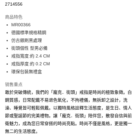
信用卡分期付款
2714556
3期 0利率，每期
NT$163
21家银行
商品特色
6期 0利率，每期
NT$81
21家银行
合作金库商业银行
第一商业银行
MR00366
华南商业银行
彰化商业银行
12期 0利率，每期
NT$40
21家银行
合作金库商业银行
第一商业银行
德國標準規格精鋼
上海商业储蓄银行
台北富邦商业银行
华南商业银行
彰化商业银行
24期 0利率，每期
NT$20
20家银行
合作金库商业银行
第一商业银行
国泰世华商业银行
兆丰国际商业银行
仿古銀刷黑處理
上海商业储蓄银行
台北富邦商业银行
华南商业银行
彰化商业银行
台湾中小企业银行
台中商业银行
合作金库商业银行
第一商业银行
街頭個性 型男必備
超商取货付款
国泰世华商业银行
兆丰国际商业银行
上海商业储蓄银行
台北富邦商业银行
汇丰（台湾）商业银行
华泰商业银行
华南商业银行
彰化商业银行
台湾中小企业银行
台中商业银行
戒指寬度:約 2.4 CM
国泰世华商业银行
兆丰国际商业银行
联邦商业银行
远东国际商业银行
LINE Pay
上海商业储蓄银行
台北富邦商业银行
汇丰（台湾）商业银行
华泰商业银行
戒指厚度:約 0.2 CM
台湾中小企业银行
台中商业银行
元大商业银行
永丰商业银行
兆丰国际商业银行
台湾中小企业银行
联邦商业银行
远东国际商业银行
汇丰（台湾）商业银行
华泰商业银行
環保包裝無禮盒
Apple Pay
玉山商业银行
星展（台湾）商业银行
台中商业银行
汇丰（台湾）商业银行
元大商业银行
永丰商业银行
联邦商业银行
远东国际商业银行
台新国际商业银行
中国信托商业银行
华泰商业银行
联邦商业银行
玉山商业银行
星展（台湾）商业银行
街口支付
销售重点
元大商业银行
永丰商业银行
台湾乐天信用卡公司
远东国际商业银行
元大商业银行
台新国际商业银行
中国信托商业银行
玉山商业银行
星展（台湾）商业银行
敢於突破傳統，我們的「龐克．街頭」戒指是時尚的極致象徵。白
永丰商业银行
玉山商业银行
台湾乐天信用卡公司
悠遊付
台新国际商业银行
中国信托商业银行
鋼質感，日常配戴不易退色氧化，不拘禮儀，無拆卸之設計，洗
星展（台湾）商业银行
台新国际商业银行
台湾乐天信用卡公司
中国信托商业银行
台湾乐天信用卡公司
Google Pay
澡、睡覺皆可輕鬆佩戴。以獨特風格詮釋生活態度，是生日、情人
節或聖誕節的完美禮物。讓「龐克．街頭」陪伴您，散發自信與前
Plus PAY
衛魅力，成為您日常穿搭的時尚亮點。時尚不僅是風格，更是獨一
AFTEE先享后付
無二的生活態度。
相关说明