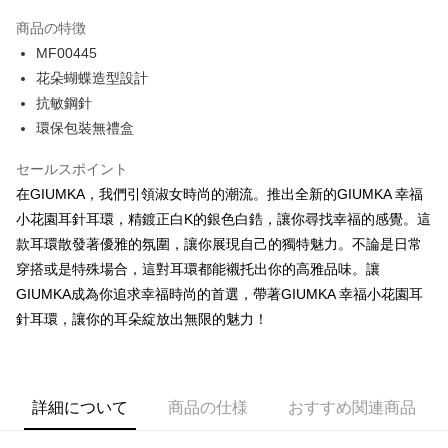
3回払い、金利0、毎回
NT$99
21行の銀行
商品の特徴
6回払い、金利0、毎回
NT$49
21行の銀行
合作金庫商業銀行
第一商業銀行
MF00445
華南商業銀行
彰化商業銀行
12回払い、金利0、毎回
NT$24
21行の銀行
合作金庫商業銀行
第一商業銀行
花朵蝴蝶造型設計
上海商業儲蓄銀行
台北富邦商業銀行
華南商業銀行
彰化商業銀行
24回払い、金利0、毎回
NT$12
20行の銀行
合作金庫商業銀行
第一商業銀行
国泰世華商業銀行
兆豐國際商業銀行
抗敏鋼針
上海商業儲蓄銀行
台北富邦商業銀行
華南商業銀行
彰化商業銀行
台湾中小企業銀行
台中商業銀行
合作金庫商業銀行
第一商業銀行
環保包裝無禮盒
コンビニ店頭代金引換
国泰世華商業銀行
兆豐國際商業銀行
上海商業儲蓄銀行
台北富邦商業銀行
HSBC(台湾)商業銀行
華泰商業銀行
華南商業銀行
彰化商業銀行
台湾中小企業銀行
台中商業銀行
国泰世華商業銀行
兆豐國際商業銀行
聯邦商業銀行
遠東国際商業銀行
LINE Pay
上海商業儲蓄銀行
台北富邦商業銀行
セールスポイント
HSBC(台湾)商業銀行
華泰商業銀行
台湾中小企業銀行
台中商業銀行
元大商業銀行
永豐商業銀行
兆豐國際商業銀行
台湾中小企業銀行
聯邦商業銀行
遠東国際商業銀行
在GIUMKA，我們引領淑女時尚的潮流。推出全新的GIUMKA 幸福
HSBC(台湾)商業銀行
華泰商業銀行
Apple Pay
玉山商業銀行
星展(台湾)商業銀行
台中商業銀行
HSBC(台湾)商業銀行
元大商業銀行
永豐商業銀行
小花園耳針耳環，精鍍正白K的銀色白鋯，讓你尋找幸福的感覺。這
聯邦商業銀行
遠東国際商業銀行
台新國際商業銀行
中国信託商業銀行
華泰商業銀行
聯邦商業銀行
玉山商業銀行
星展(台湾)商業銀行
JKOPAY
元大商業銀行
永豐商業銀行
款耳環散發著優雅的氛圍，讓你展現自己的獨特魅力。不論是日常
台湾楽天クレジットカード会社
遠東国際商業銀行
元大商業銀行
台新國際商業銀行
中国信託商業銀行
玉山商業銀行
星展(台湾)商業銀行
穿搭或是特殊場合，這對耳環都能襯托出你的高雅品味。讓
永豐商業銀行
玉山商業銀行
台湾楽天クレジットカード会社
Easy Wallet
台新國際商業銀行
中国信託商業銀行
星展(台湾)商業銀行
台新國際商業銀行
GIUMKA成為你追求幸福時尚的首選，帶著GIUMKA 幸福小花園耳
台湾楽天クレジットカード会社
中国信託商業銀行
台湾楽天クレジットカード会社
Google Pay
針耳環，讓你的耳朵綻放出無限的魅力！
Plus Pay
AFTEE代金後払い
詳細について
商品の仕様
おすすめ関連商品
説明
一、 AFTEE代金後払いについて