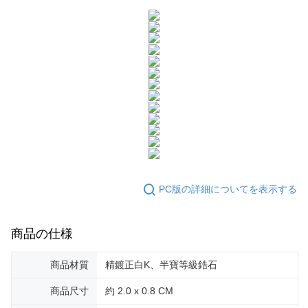
ATM払い
1.お支払い方法でAFTEE代金後払いを選択すると、携帯電話認証ウィンド
ウが表示されます。
代金引換
2.SMSで認証してお支払い手続を進めてください。
3.注文するときのお支払いは不要です。商品はご指定の住所に配送されま
す。
配送方法
4.ご注文が完了すると、携帯に支払い通知のSMSが届きます。アプリ会員
の場合は、AFTEE アプリプッシュ通知が届きます。
全家取貨付款
5.商品受け取り時のお支払いは不要です。商品を確かめてから、SMSまた
送料無料
はアプリの通知に従って、4大コンビニ、またはATM/オンラインバンキン
グでお支払いください。
付款後全家取貨
代金納付期限は最短で 14 日以内ですので、ご注意ください。AFTEE アプ
送料無料
リをダウンロードして AFTEE 会員になるとお支払い期限を最長 45 日以内
まで延長できます。
7-11取貨付款
送料無料
PC版の詳細についてを表示する
お支払期限は、ショップが請求した期日と、AFTEEで延長できる日数をも
とに計算されます。AFTEEで注文すると、商品を受け取るまで支払い期限
付款後7-11取貨
を延長できますが、商品を期限内に受け取れない場合があります（例：予
約商品や商品到着日が比較的遅い商品）。そのため、商品到着の有無に関
商品の仕様
送料無料
わらず、AFTEEで指定された期限内にお支払いください。
7-11取貨(快速到店)
二、支払い限度額
商品材質
精鍍正白K、半寶等級鋯石
送料無料
1.初回 AFTEEを ご利用の際に、認証結果及び当社の審査の結果に基づ
き、限度額が設定されます。
商品尺寸
約 2.0 x 0.8 CM
2.決済金額は最低NT$20です。
黑貓宅急便-(離島請自行填寫住址)