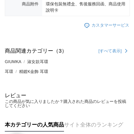
3.現在、台湾の会員のみご利用いただけます。
商品附件
環保包裝無禮盒、售後服務回函、商品使用
送料無料
說明卡
三、利用規約「AFTEE代金後払い」（以下当サービスという）はネットプ
郵局掛號
ロテクションズ（以下 AFTEE という）が提供し、AFTEEが代金を徴収し
ます。当サービスご利用の際に提供しなければならない個人情報（注文者
送料無料
カスタマーサービス
の氏名、電話番号、受取人の氏名、電話番号、受取人住所を含むがこれに
限らない）は、AFTEEに渡され当サービスで必要な範囲内で利用されま
機車快遞(限大台北地區運費到付) 下單後請聯絡LINE官方帳號 @gi
す。AFTEEの個人情報の収集、処理、利用について、詳細はAFTEE公式ホ
umka
ームページの『個人情報の収集、処理及び利用に関する声明』をご参照く
商品関連カテゴリー（3）
[すべて表示]
ださい（
https://aftee.tw/privacypolicy/
）。
送料無料
GIUMKA
淑女款耳環
AFTEEの初回ご利用の際に、審査を通過すれば、最高額がNT$10,000にな
黑貓到付(離島不適用)
ります。支払い期限を過ぎた場合、その金額に基づいて年利20%の遅延滞
送料無料
耳環
精鍍K金飾 耳環
納金が加算されます。未成年の利用者は、事前に法定代理人または後見人
の同意を得ればAFTEEをご利用いただけます。
海外宅配
送料を確認
個人情報の処理、利用について疑問がある、または関連する法律の権利を
行使したい場合は、ネットプロテクションズ
cs_tw@netprotections.co.jp
レビュー
にご連絡ください。上記に示した個人情報を、必要な購入注文書とあわせ
この商品が気に入りましたか？購入された商品のレビューを投稿
てAFTEEにご提供いただく、またはAFTEEにあなたの個人情報の収集、処
してください
理、利用を許可することににご同意いただけない場合は、当サービスを選
択しないでください。
本カテゴリーの人気商品
サイト全体のランキング