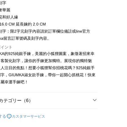
業儲蓄銀行
台北富邦商業銀行
業銀行
彰化商業銀行
刻字
小企業銀行
台中商業銀行
庫商業銀行
第一商業銀行
店頭代金引換
華商業銀行
兆豐國際商業銀行
業儲蓄銀行
台北富邦商業銀行
奢華麗
(台湾)商業銀行
華泰商業銀行
業銀行
彰化商業銀行
小企業銀行
台中商業銀行
華商業銀行
兆豐國際商業銀行
業銀行
遠東国際商業銀行
業儲蓄銀行
台北富邦商業銀行
花和好人緣
(台湾)商業銀行
華泰商業銀行
小企業銀行
台中商業銀行
業銀行
永豐商業銀行
際商業銀行
台湾中小企業銀行
6.0 CM 延長鍊約 2.0 CM
業銀行
遠東国際商業銀行
(台湾)商業銀行
華泰商業銀行
業銀行
星展(台湾)商業銀行
業銀行
HSBC(台湾)商業銀行
業銀行
永豐商業銀行
刻字：限2字元刻字內容請於訂單欄位備註或line官方
業銀行
遠東国際商業銀行
際商業銀行
中国信託商業銀行
業銀行
聯邦商業銀行
業銀行
星展(台湾)商業銀行
umka留言訂單號碼及刻字內容。
業銀行
永豐商業銀行
天クレジットカード会社
際商業銀行
元大商業銀行
際商業銀行
中国信託商業銀行
業銀行
星展(台湾)商業銀行
業銀行
玉山商業銀行
ポイント
天クレジットカード会社
t
際商業銀行
中国信託商業銀行
湾)商業銀行
台新國際商業銀行
MKA的925純銀手鍊，美麗的小狐狸圖案，象徵著招來幸
天クレジットカード会社
託商業銀行
台湾楽天クレジットカード会社
y
。客製化刻字，讓你的手鍊更加獨特。展現你的獨特魅
人注目的焦點！想要小狐狸幫你招桃花嗎？925純銀手
字，GIUMKA淑女款手鍊，帶你一起開心抓桃花！快來
代金後払い
專屬幸運手鍊吧！
TEE代金後払いについて
い方法でAFTEE代金後払いを選択すると、携帯電話認証ウィン
カテゴリー（6）
示されます。
で認証してお支払い手続を進めてください。
淑女款手鍊/手環
るときのお支払いは不要です。商品はご指定の住所に配送されま
する
カスタマーサービス
925純銀手鍊
が完了すると、携帯に支払い通知のSMSが届きます。アプリ会