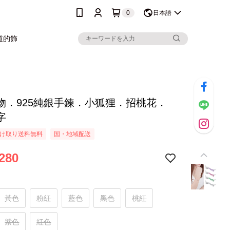
0
日本語
道的飾
物．925純銀手鍊．小狐狸．招桃花．
字
け取り送料無料
国・地域配送
280
黃色
粉紅
藍色
黑色
桃紅
紫色
紅色