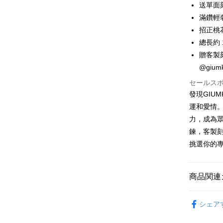
上海商
華南商
送單面
台湾中
合作金
コンビニ
国泰世
上海商
滿鑽輕
HSBC
華南商
台湾中
国泰世
聯邦商
LINE Pay
上海商
招正桃
HSBC
台湾中
元大商
兆豐國
總長約 1
聯邦商
HSBC
Apple Pay
玉山商
台中商
元大商
贈客製
聯邦商
台新國
華泰商
玉山商
JKOPAY
@gi
元大商
台湾楽
遠東国
台新國
玉山商
永豐商
セールス
台湾楽
Easy Walle
台新國
星展(台
發現GIU
台湾楽
中国信
Google Pa
運和愛情
力，成為眾
Plus Pay
鍊，客製刻
AFTEE
挑選你的
説明
一、 AF
ATM払い
1.お支払
商品関連
ドウが表
代金引換
2.SMS
GIUMKA
3.注文す
シェア
す。
925銀飾
4.ご注文
配送方法