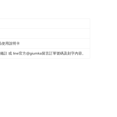
ない）は、AFTEEに渡され当サービスで必要な範囲内で利用
AFTEEの個人情報の収集、処理、利用について、詳細は
限大台北地區運費到付) 下單後請聯絡LINE官方帳號 @gi
公式ホームページの『個人情報の収集、処理及び利用に関する声
参照ください（
https://aftee.tw/privacypolicy/
）。
の初回ご利用の際に、審査を通過すれば、最高額がNT$10,000に
支払い期限を過ぎた場合、その金額に基づいて年利20%の遅
離島不適用)
が加算されます。未成年の利用者は、事前に法定代理人または
意を得ればAFTEEをご利用いただけます。
品使用說明卡
送料を確認
の処理、利用について疑問がある、または関連する法律の権利
たい場合は、ネットプロテクションズ
 或 line官方@giumka留言訂單號碼及刻字內容。
rotections.co.jp
にご連絡ください。上記に示した個人情報
購入注文書とあわせてAFTEEにご提供いただく、または
にあなたの個人情報の収集、処理、利用を許可することににご同
けない場合は、当サービスを選択しないでください。