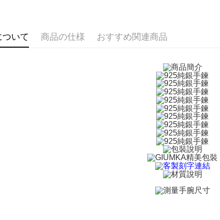
員の場合は
館長推薦
5.商品受
全家取貨
たはアプリ
館長推薦
送料無料
ングでお
について
商品の仕様
おすすめ関連商品
手環/手鍊
付款後全
代金納付期
手環/手鍊
プリをダウ
送料無料
以内まで
7-11取貨
お支払期限
送料無料
もとに計算
期限を延
（例：予
付款後7-1
の有無に関
送料無料
二、支払
7-11取貨
1.初回 
き、限度
送料無料
2.決済金額
3.現在、
黑貓宅急便
送料無料
三、利用規
プロテクシ
郵局掛號
します。
文者の氏
送料無料