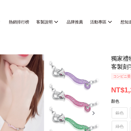
熱銷排行榜
客製說明
品牌推薦
活動專區
想知
獨家禮
客製刻
コンビニ受
NT$1,
顏色
銀色
綠色