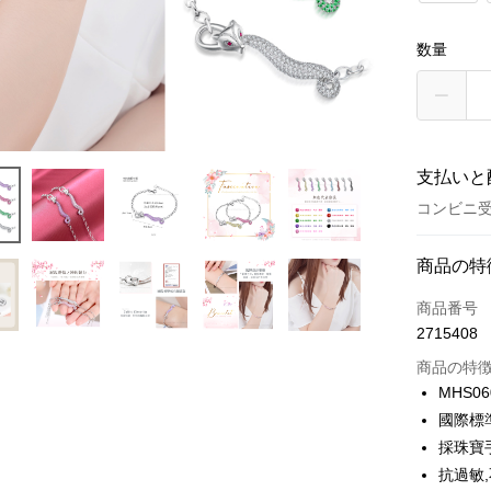
数量
支払いと
コンビニ
お支払い
商品の特
クレジット
商品番号
2715408
クレジッ
商品の特
3回払
MHS06
6回払
合作金
國際標
華南商
12回
合作金
採珠寶
上海商
華南商
24回
抗過敏
合作金
国泰世