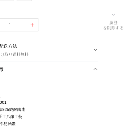
履歴
を削除する
配送方法
受け取り送料無料
方法
徴
カード1回払い
トカード分割払い
徴
い、金利0、毎回
NT$426
21行の銀行
001
い、金利0、毎回
NT$213
21行の銀行
庫商業銀行
第一商業銀行
準925純銀鑄造
業銀行
彰化商業銀行
払い、金利0、毎回
NT$106
21行の銀行
庫商業銀行
第一商業銀行
手工爪鑲工藝
業儲蓄銀行
台北富邦商業銀行
業銀行
彰化商業銀行
払い、金利0、毎回
,不易掉鑽
NT$53
20行の銀行
庫商業銀行
第一商業銀行
華商業銀行
兆豐國際商業銀行