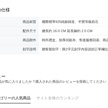
これに限ら
されます。
機車快遞(
の仕様
AFTEE
umka
明』をご
送料無料
商品材質
國際標準925純銀鑄造、半寶等級鋯石
AFTEE
なります。
黑貓到付(
配件尺寸
總長約 16.0 CM 延長鍊約 2.0 CM
延滞納金
送料無料
後見人の同
商品附件
時尚禮盒、加厚拭銀布、售後服務回函、商
海外宅配
個人情報
を行使し
刻字說明
贈客製刻字：限2字元刻字內容請於訂單欄位備註
cs_tw@netp
を、必要な
AFTEE
意いただ
ュー
品が気に入りましたか？購入された商品のレビューを投稿してください
ゴリーの人気商品
サイト全体のランキング