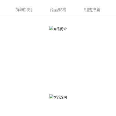
２．便利：只要手機號碼，簡訊認證，即可結帳。
３．安心：先確認商品／服務後，再付款。
運送方式
詳細說明
商品規格
相關推薦
【「AFTEE先享後付」結帳流程】
全家取貨付款
１．於結帳方式選擇「AFTEE先享後付」後，將跳轉至「AFTEE先享後付」
免運費
結帳頁面，進行簡訊認證並確認金額後，即可完成結帳。
２．訂單成立數日內，您將收到繳費通知簡訊。
付款後全家取貨
３．收到繳費通知簡訊後14天內，點擊此簡訊中的連結，可透過四大超商／
ATM／網路銀行／等多元方式進行付款，方視為交易完成。
免運費
※ 請注意：結帳手續完成當下不需立刻繳費，但若您需要取消訂單，請聯絡
購買商品的店家。未經商家同意取消之訂單仍視為有效，需透過AFTEE先享
7-11取貨付款
後付繳納相關費用。
免運費
※ 交易是否成功請以「AFTEE先享後付 」之結帳頁面顯示為準，若有關於
是否繳費成功／繳費後需取消欲退款等相關疑問，請聯繫「AFTEE先享後付
客戶支援中心」
https://netprotections.freshdesk.com/support/home
付款後7-11取貨
免運費
【注意事項】
１．透過由恩沛科技股份有限公司提供之「AFTEE先享後付」服務完成之交
7-11取貨(快速到店)
易，需依本服務之必要範圍內提供個人資料，並將交易相關給付款項請求債
權轉讓予恩沛科技股份有限公司。
免運費
２．關於個人資料處理事宜，請瀏覽以下網址：
https://aftee.tw/terms/#terms3
黑貓宅急便-(離島請自行填寫住址)
３．未成年的使用者請事先徵得法定代理人或監護人之同意方可使用
免運費
「AFTEE先享後付」，若未經同意申辦者引起之損失，本公司不負相關責
任。