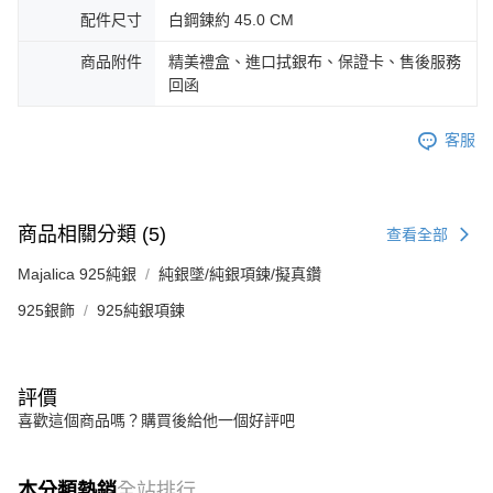
配件尺寸
白鋼鍊約 45.0 CM
商品附件
精美禮盒、進口拭銀布、保證卡、售後服務
回函
客服
商品相關分類 (5)
查看全部
Majalica 925純銀
純銀墜/純銀項鍊/擬真鑽
925銀飾
925純銀項鍊
評價
喜歡這個商品嗎？購買後給他一個好評吧
本分類熱銷
全站排行