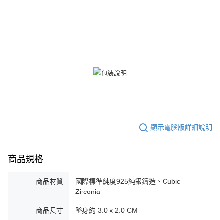
郵局掛號
４．使用「AFTEE先享後付」時，將依據個別帳號之用戶狀況，依本公司即
時審查核予不同之上限額度；若仍有額度不足之情形，本公司將視審查結果
免運費
請求用戶進行身份認證。
５．嚴禁一人註冊多個帳號或使用他人資訊註冊。若發現惡意使用之情形，
機車快遞(限大台北地區運費到付) 下單後請聯絡LINE官方帳號 @gi
恩沛科技股份有限公司將有權停止該用戶之使用額度並採取法律行動。
umka
免運費
黑貓到付(離島不適用)
免運費
海外宅配
查看運費
顯示電腦版詳細說明
商品規格
商品材質
國際標準純度925純銀鑄造、Cubic
Zirconia
商品尺寸
墜身約 3.0 x 2.0 CM