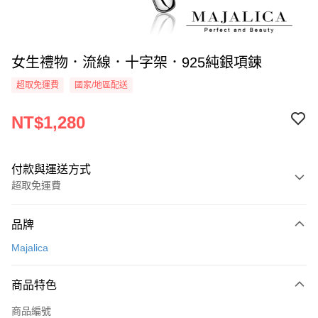
女生禮物．流線．十字架．925純銀項鍊
超取免運費
國家/地區配送
NT$1,280
付款與運送方式
超取免運費
付款方式
品牌
信用卡一次付款
Majalica
信用卡分期付款
3 期 0 利率 每期
NT$426
21家銀行
商品特色
6 期 0 利率 每期
NT$213
21家銀行
合作金庫商業銀行
第一商業銀行
商品編號