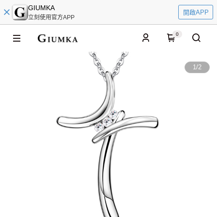
GIUMKA
開啟APP
立刻使用官方APP
0
1
/
2