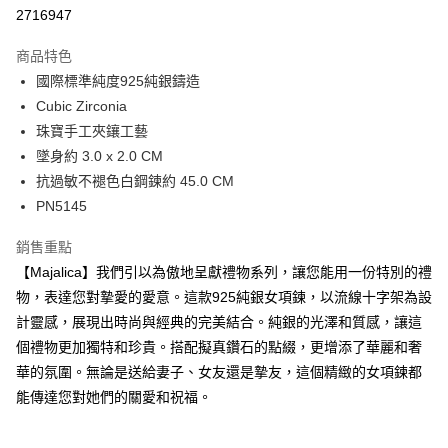
華南商業銀行
彰化商業銀行
12 期 0 利率 每期
NT$106
21家銀行
合作金庫商業銀行
第一商業銀行
2716947
上海商業儲蓄銀行
台北富邦商業銀行
華南商業銀行
彰化商業銀行
24 期 0 利率 每期
NT$53
20家銀行
合作金庫商業銀行
第一商業銀行
國泰世華商業銀行
兆豐國際商業銀行
上海商業儲蓄銀行
台北富邦商業銀行
商品特色
華南商業銀行
彰化商業銀行
臺灣中小企業銀行
台中商業銀行
合作金庫商業銀行
第一商業銀行
超商取貨付款
國泰世華商業銀行
兆豐國際商業銀行
國際標準純度925純銀鑄造
上海商業儲蓄銀行
台北富邦商業銀行
匯豐（台灣）商業銀行
華泰商業銀行
華南商業銀行
彰化商業銀行
臺灣中小企業銀行
台中商業銀行
國泰世華商業銀行
兆豐國際商業銀行
Cubic Zirconia
聯邦商業銀行
遠東國際商業銀行
LINE Pay
上海商業儲蓄銀行
台北富邦商業銀行
匯豐（台灣）商業銀行
華泰商業銀行
臺灣中小企業銀行
台中商業銀行
元大商業銀行
永豐商業銀行
珠寶手工夾鑲工藝
兆豐國際商業銀行
臺灣中小企業銀行
聯邦商業銀行
遠東國際商業銀行
匯豐（台灣）商業銀行
華泰商業銀行
Apple Pay
玉山商業銀行
星展（台灣）商業銀行
台中商業銀行
匯豐（台灣）商業銀行
墜身約 3.0 x 2.0 CM
元大商業銀行
永豐商業銀行
聯邦商業銀行
遠東國際商業銀行
台新國際商業銀行
中國信託商業銀行
華泰商業銀行
聯邦商業銀行
玉山商業銀行
星展（台灣）商業銀行
抗過敏不褪色白鋼鍊約 45.0 CM
街口支付
元大商業銀行
永豐商業銀行
台灣樂天信用卡公司
遠東國際商業銀行
元大商業銀行
台新國際商業銀行
中國信託商業銀行
PN5145
玉山商業銀行
星展（台灣）商業銀行
永豐商業銀行
玉山商業銀行
台灣樂天信用卡公司
悠遊付
台新國際商業銀行
中國信託商業銀行
星展（台灣）商業銀行
台新國際商業銀行
銷售重點
台灣樂天信用卡公司
中國信託商業銀行
台灣樂天信用卡公司
Google Pay
【Majalica】我們引以為傲地呈獻禮物系列，讓您能用一份特別的禮
全盈+PAY
物，表達您對摯愛的愛意。這款925純銀女項鍊，以流線十字架為設
計靈感，展現出時尚與經典的完美結合。純銀的光澤和質感，讓這
AFTEE先享後付
個禮物更加獨特和珍貴。搭配擬真鑽石的點綴，更增添了華麗和奢
相關說明
華的氛圍。無論是送給妻子、女友還是摯友，這個精緻的女項鍊都
【關於「AFTEE先享後付」】
ATM付款
能傳達您對她們的關愛和祝福。
AFTEE先享後付是「在收到商品之後才付款」的支付方式。 讓您購物簡單
便利好安心！
貨到付款
１．簡單：不需註冊會員、不需綁卡、不需儲值。