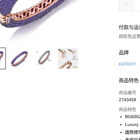
付款与运
超取免运
付款方式
品牌
信用卡一
KATROY
信用卡分
商品特色
3期 0
商品编号
6期 0
合作金
2743458
华南商
12期 
合作金
上海商
商品特色
华南商
24期 
合作金
国泰世
BG600
上海商
华南商
台湾中
合作金
超商取货
Luxury
国泰世
上海商
汇丰（
华南商
台湾中
國際標
国泰世
联邦商
LINE Pay
上海商
汇丰（
台湾中