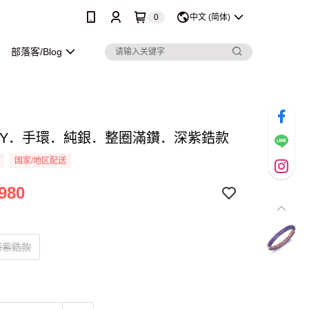
0
中文 (简体)
部落客/Blog
ROY．手環．純銀．整圈滿鑽．深紫鋯款
国家/地区配送
980
深紫鋯款