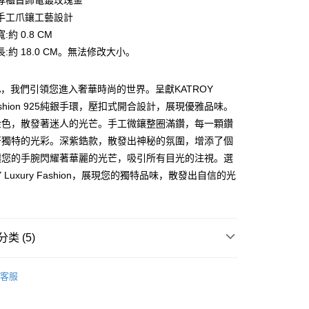
專櫃首飾電鍍玫瑰金
业银行
永丰商业银行
际商业银行
台湾中小企业银行
业银行
远东国际商业银行
台湾）商业银行
华泰商业银行
手工爪鑲工藝設計
业银行
星展（台湾）商业银行
业银行
汇丰（台湾）商业银行
业银行
永丰商业银行
业银行
远东国际商业银行
际商业银行
中国信托商业银行
:約 0.8 CM
业银行
联邦商业银行
业银行
星展（台湾）商业银行
业银行
永丰商业银行
天信用卡公司
际商业银行
元大商业银行
:約 18.0 CM。無法修改大小。
际商业银行
中国信托商业银行
业银行
星展（台湾）商业银行
业银行
玉山商业银行
天信用卡公司
际商业银行
中国信托商业银行
台湾）商业银行
台新国际商业银行
天信用卡公司
KA，我們引領您進入奢華時尚的世界。呈獻KATROY
托商业银行
台湾乐天信用卡公司
y
 Fashion 925純銀手環，壓扣式開合設計，展現優雅品味。
金色，散發著迷人的光芒。手工微鑲整圈滿鑽，每一顆鑽
著獨特的光彩。深紫鋯款，散發出神秘的氛圍，增添了個
享后付
讓您的手腕閃耀著華麗的光芒，吸引所有目光的注視。選
FTEE先享後付
Y Luxury Fashion，展現您的獨特品味，散發出自信的光
款方式選擇AFTEE先享後付，將跳出AFTEE先享後付手機驗證視
簡訊驗證之後，即可完成結帳手續。
確認後不需事先繳費，商品會配送至您的指定地址。
完成後，您的手機會收到一封繳費通知簡訊，APP會員則會收到
类 (5)
APP推播通知。
商品當下無需繳費，確認無誤後，請再利用繳費通知簡訊或AFTEE
銀飾
大便利商店‧ATM/網銀等方式進行付款。
客服
付款
925純銀手鍊
限為 14 天。唯有下載 AFTEE App 成為 AFTEE 會員者方能