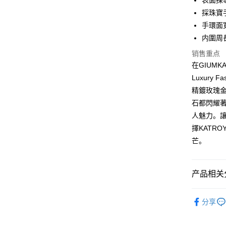
表面採
元大商
兆丰国
联邦商
汇丰（
Apple Pay
採珠寶
玉山商
台中商
元大商
联邦商
台新国
手環面寬
华泰商
玉山商
街口支付
元大商
台湾乐
远东国
内圍周長
台新国
玉山商
永丰商
台湾乐
悠遊付
台新国
销售重点
星展（
台湾乐
在GIUM
中国信
Google Pa
Luxury
Plus PAY
精鍍玫瑰
石都閃耀
AFTEE先
人魅力。
相关说明
一、關於 A
擇KATRO
ATM付款
1. 於付
芒。
窗。
货到付款
2. 進行
3. 訂單
4. 下訂
产品相关分
AFTEE 
运送方式
5. 收到
KATROY
APP於四
分享
全家取貨
925銀飾
免运费
請留意繳費期