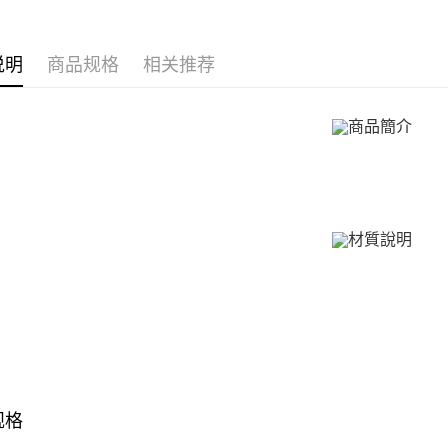
館長推薦
享有最長 
付款後全
手環/手鍊
繳費期限，
免运费
算出。使用
说明
商品规格
相关推荐
手環/手鍊
定能夠在期
7-11取貨
收到商品與
免运费
二、付款
1. 初次
付款後7-1
之上限額
免运费
2. 結帳金
3. 目前
7-11取貨
三、聲明
免运费
「AFTE
)所提供，
黑貓宅急便
(包含但不
免运费
予 AFT
集、處理、
郵局掛號
明』（
http
免运费
若款項超過
未成年的
機車快遞(
AFTEE。
规格
umka