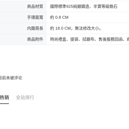
若您對於
免运费
商品材質
國際標準925純銀鑄造、半寶等級鋯石
聯繫恩沛
同必要之購
黑貓到付(
人資料，
手環面寬
約 0.8 CM
免运费
内圍周長
約 18.0 CM，無法修改大小。
海外宅配
商品附件
時尚禮盒、提袋、拭銀布、售後服務回函、
目前未被评论
热销
全站排行