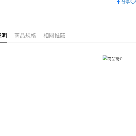
分享
免運費
２．訂單
925銀飾
３．收到繳
／ATM／
付款後全
館長推薦
※ 請注意
免運費
絡購買商品
戒指/尾戒
先享後付
7-11取貨
說明
商品規格
相關推薦
戒指/尾戒
※ 交易是
是否繳費成
免運費
付客戶支
付款後7-1
【注意事
免運費
１．透過由
交易，需
7-11取貨
求債權轉
２．關於
免運費
https://aft
３．未成
黑貓宅急便
「AFTE
免運費
任。
４．使用「
郵局掛號
即時審查
結果請求
免運費
５．嚴禁
形，恩沛
機車快遞(
動。