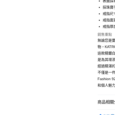
表面採
國泰世
聯邦商
LINE Pay
上海商
匯豐（
採珠寶
臺灣中
元大商
兆豐國
聯邦商
匯豐（
Apple Pay
戒指尺
玉山商
台中商
元大商
聯邦商
台新國
戒指面寬
華泰商
玉山商
街口支付
元大商
台灣樂
遠東國
戒指厚度
台新國
玉山商
永豐商
台灣樂
悠遊付
台新國
銷售重點
星展（
台灣樂
無論您是
中國信
Google Pa
物，KATR
全盈+PAY
這款精鍍
是為其增添
AFTEE先
經過精湛
相關說明
【關於「A
不僅是一件
ATM付款
AFTEE
Fashi
便利好安
貨到付款
和個人魅
１．簡單
２．便利
３．安心
商品相關分
運送方式
【「AFT
１．於結帳
全家取貨
KATROY
付」結帳