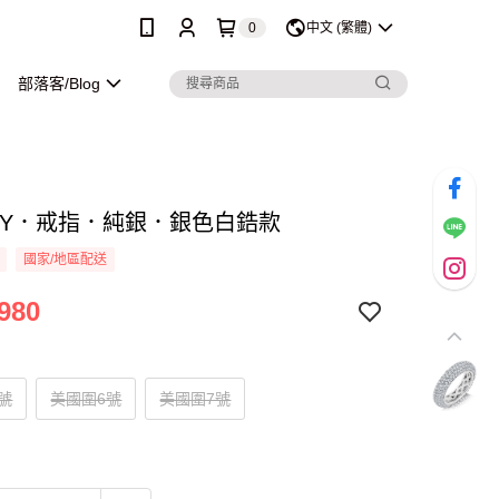
0
中文 (繁體)
部落客/Blog
ROY．戒指．純銀．銀色白鋯款
國家/地區配送
980
號
美國圍6號
美國圍7號