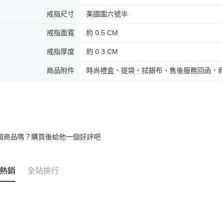
戒指尺寸
美國圍六號半
戒指面寬
約 0.5 CM
戒指厚度
約 0.3 CM
商品附件
時尚禮盒、提袋、拭銀布、售後服務回函、
個商品嗎？購買後給他一個好評吧
熱銷
全站排行