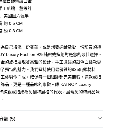
專櫃首飾電鍍白金
華商業銀行
兆豐國際商業銀行
業銀行
遠東國際商業銀行
業儲蓄銀行
台北富邦商業銀行
台灣）商業銀行
華泰商業銀行
手工爪鑲工藝設計
小企業銀行
台中商業銀行
業銀行
永豐商業銀行
際商業銀行
臺灣中小企業銀行
業銀行
遠東國際商業銀行
台灣）商業銀行
華泰商業銀行
寸:美國圍六號半
業銀行
星展（台灣）商業銀行
業銀行
匯豐（台灣）商業銀行
業銀行
永豐商業銀行
業銀行
遠東國際商業銀行
際商業銀行
中國信託商業銀行
:約 0.5 CM
業銀行
聯邦商業銀行
業銀行
星展（台灣）商業銀行
業銀行
永豐商業銀行
天信用卡公司
際商業銀行
元大商業銀行
:約 0.3 CM
際商業銀行
中國信託商業銀行
業銀行
星展（台灣）商業銀行
業銀行
玉山商業銀行
天信用卡公司
際商業銀行
中國信託商業銀行
台灣）商業銀行
台新國際商業銀行
天信用卡公司
要為自己增添一份奢華、或是想要送給摯愛一份珍貴的禮
託商業銀行
台灣樂天信用卡公司
y
OY Luxury Fashion 925純銀戒指絕對是您的最佳選擇。
白金的戒指展現著高雅的設計，手工微鑲的銀色白鋯款更
了獨特的魅力。我們堅持使用最優質的925純銀材料，
享後付
的工藝製作而成，確保每一個細節都完美無瑕。這款戒指
FTEE先享後付」】
飾品，更是一種品味的象徵。讓 KATROY Luxury
先享後付是「在收到商品之後才付款」的支付方式。 讓您購物簡單
on 925純銀戒指成為您獨特風格的代表，展現您的時尚品味
心！
力。
：不需註冊會員、不需綁卡、不需儲值。
：只要手機號碼，簡訊認證，即可結帳。
：先確認商品／服務後，再付款。
類 (5)
EE先享後付」結帳流程】
方式選擇「AFTEE先享後付」後，將跳轉至「AFTEE先享後
付款
銀飾
頁面，進行簡訊認證並確認金額後，即可完成結帳。