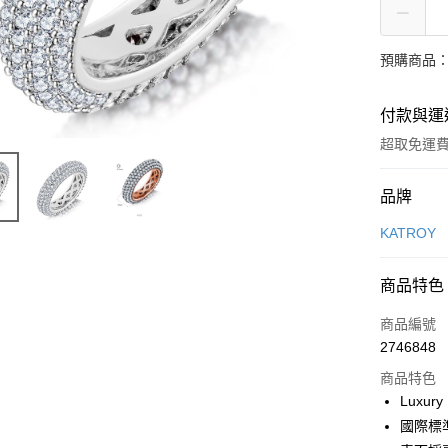
預購商品：
付款與運
超取免運
付款方式
品牌
信用卡一
KATROY
信用卡分
商品特色
3 期 
商品編號
6 期 
合作金
2746848
華南商
12 期
合作金
上海商
商品特色
華南商
24 期
合作金
國泰世
Luxury
上海商
華南商
臺灣中
合作金
超商取貨
國際標
國泰世
上海商
匯豐（
華南商
臺灣中