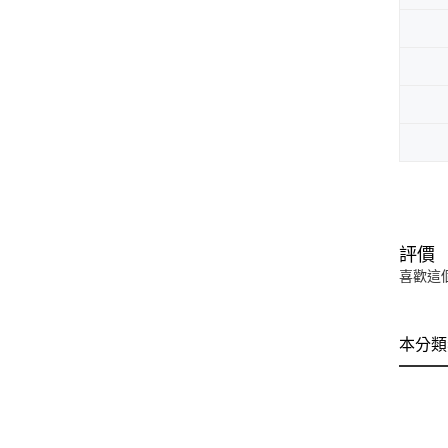
評價
喜歡這
本分類