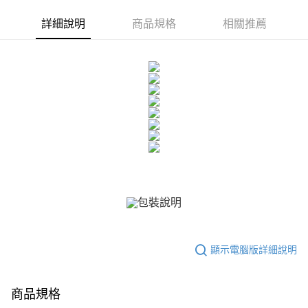
ATM付款
AFTEE先享後付是「在收到商品之後才付款」的支付方式。 讓您購物簡單
便利好安心！
詳細說明
商品規格
相關推薦
貨到付款
１．簡單：不需註冊會員、不需綁卡、不需儲值。
２．便利：只要手機號碼，簡訊認證，即可結帳。
３．安心：先確認商品／服務後，再付款。
運送方式
【「AFTEE先享後付」結帳流程】
全家取貨付款
１．於結帳方式選擇「AFTEE先享後付」後，將跳轉至「AFTEE先享後付」
免運費
結帳頁面，進行簡訊認證並確認金額後，即可完成結帳。
２．訂單成立數日內，您將收到繳費通知簡訊。
付款後全家取貨
３．收到繳費通知簡訊後14天內，點擊此簡訊中的連結，可透過四大超商／
ATM／網路銀行／等多元方式進行付款，方視為交易完成。
免運費
※ 請注意：結帳手續完成當下不需立刻繳費，但若您需要取消訂單，請聯絡
購買商品的店家。未經商家同意取消之訂單仍視為有效，需透過AFTEE先享
7-11取貨付款
後付繳納相關費用。
免運費
※ 交易是否成功請以「AFTEE先享後付 」之結帳頁面顯示為準，若有關於
是否繳費成功／繳費後需取消欲退款等相關疑問，請聯繫「AFTEE先享後付
客戶支援中心」
https://netprotections.freshdesk.com/support/home
付款後7-11取貨
免運費
【注意事項】
顯示電腦版詳細說明
１．透過由恩沛科技股份有限公司提供之「AFTEE先享後付」服務完成之交
7-11取貨(快速到店)
易，需依本服務之必要範圍內提供個人資料，並將交易相關給付款項請求債
權轉讓予恩沛科技股份有限公司。
免運費
２．關於個人資料處理事宜，請瀏覽以下網址：
商品規格
https://aftee.tw/terms/#terms3
黑貓宅急便-(離島請自行填寫住址)