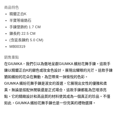
3 期 0 利率 每期
NT$560
21家銀行
商品特色
6 期 0 利率 每期
NT$280
21家銀行
合作金庫商業銀行
第一商業銀行
精鍍正白K
華南商業銀行
彰化商業銀行
12 期 0 利率 每期
NT$140
21家銀行
合作金庫商業銀行
第一商業銀行
半寶等級鋯石
上海商業儲蓄銀行
台北富邦商業銀行
華南商業銀行
彰化商業銀行
24 期 0 利率 每期
NT$70
20家銀行
合作金庫商業銀行
第一商業銀行
國泰世華商業銀行
兆豐國際商業銀行
手鍊墜飾約 1.7 CM
上海商業儲蓄銀行
台北富邦商業銀行
華南商業銀行
彰化商業銀行
臺灣中小企業銀行
台中商業銀行
合作金庫商業銀行
第一商業銀行
鍊長約 22.5 CM
超商取貨付款
國泰世華商業銀行
兆豐國際商業銀行
上海商業儲蓄銀行
台北富邦商業銀行
匯豐（台灣）商業銀行
華泰商業銀行
華南商業銀行
彰化商業銀行
臺灣中小企業銀行
台中商業銀行
(含延長鍊約 5.0 CM)
國泰世華商業銀行
兆豐國際商業銀行
聯邦商業銀行
遠東國際商業銀行
LINE Pay
上海商業儲蓄銀行
台北富邦商業銀行
匯豐（台灣）商業銀行
華泰商業銀行
MB00319
臺灣中小企業銀行
台中商業銀行
元大商業銀行
永豐商業銀行
兆豐國際商業銀行
臺灣中小企業銀行
聯邦商業銀行
遠東國際商業銀行
匯豐（台灣）商業銀行
華泰商業銀行
Apple Pay
玉山商業銀行
星展（台灣）商業銀行
台中商業銀行
匯豐（台灣）商業銀行
元大商業銀行
永豐商業銀行
銷售重點
聯邦商業銀行
遠東國際商業銀行
台新國際商業銀行
中國信託商業銀行
華泰商業銀行
聯邦商業銀行
玉山商業銀行
星展（台灣）商業銀行
街口支付
在GIUMKA，我們引以為傲地呈獻GIUMKA 繽紛花舞手鍊。這款手
元大商業銀行
永豐商業銀行
台灣樂天信用卡公司
遠東國際商業銀行
元大商業銀行
台新國際商業銀行
中國信託商業銀行
玉山商業銀行
星展（台灣）商業銀行
鍊以精鍍正白K的銀色或玫金色設計，展現出耀眼的光芒。這款手鍊
永豐商業銀行
玉山商業銀行
台灣樂天信用卡公司
悠遊付
台新國際商業銀行
中國信託商業銀行
猶如繽紛的花朵在舞動，為您帶來一抹愉悅的色彩。
星展（台灣）商業銀行
台新國際商業銀行
台灣樂天信用卡公司
中國信託商業銀行
台灣樂天信用卡公司
Google Pay
GIUMKA 繽紛花舞手鍊是淑女的首選，它展現出女性的優雅和柔
美。無論是搭配休閒裝還是正式場合，這款手鍊都能為您增添亮
全盈+PAY
點。它的精緻設計和高品質的材料使其成為一個真正的珍品。不僅
AFTEE先享後付
如此，GIUMKA 繽紛花舞手鍊也是一份完美的禮物選擇。
相關說明
【關於「AFTEE先享後付」】