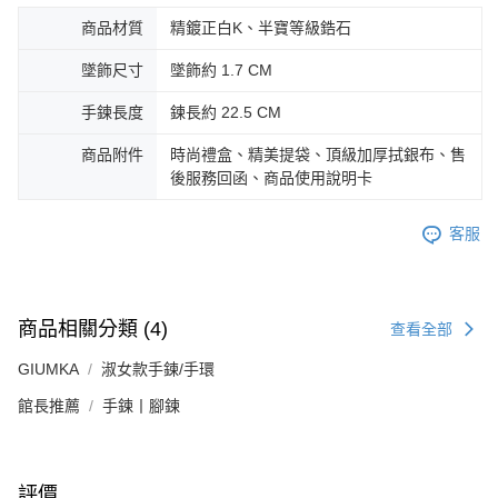
３．未成年的使用者請事先徵得法定代理人或監護人之同意方可使用
免運費
商品材質
精鍍正白K、半寶等級鋯石
「AFTEE先享後付」，若未經同意申辦者引起之損失，本公司不負相關責
任。
郵局掛號
墜飾尺寸
墜飾約 1.7 CM
４．使用「AFTEE先享後付」時，將依據個別帳號之用戶狀況，依本公司即
時審查核予不同之上限額度；若仍有額度不足之情形，本公司將視審查結果
免運費
請求用戶進行身份認證。
手鍊長度
鍊長約 22.5 CM
５．嚴禁一人註冊多個帳號或使用他人資訊註冊。若發現惡意使用之情形，
機車快遞(限大台北地區運費到付) 下單後請聯絡LINE官方帳號 @gi
恩沛科技股份有限公司將有權停止該用戶之使用額度並採取法律行動。
商品附件
時尚禮盒、精美提袋、頂級加厚拭銀布、售
umka
後服務回函、商品使用說明卡
免運費
客服
黑貓到付(離島不適用)
免運費
海外宅配
查看運費
商品相關分類 (4)
查看全部
GIUMKA
淑女款手鍊/手環
館長推薦
手鍊丨腳鍊
評價