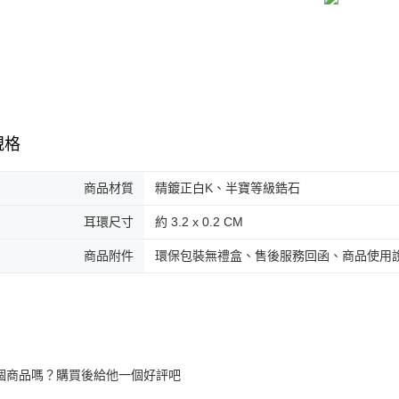
３．收到繳
／ATM／
付款後全
※ 請注意
免運費
絡購買商品
先享後付
7-11取貨
※ 交易是
是否繳費成
免運費
付客戶支
付款後7-1
規格
【注意事
免運費
１．透過由
交易，需
商品材質
精鍍正白K、半寶等級鋯石
7-11取貨
求債權轉
２．關於
免運費
耳環尺寸
約 3.2 x 0.2 CM
https://aft
３．未成
黑貓宅急便
商品附件
環保包裝無禮盒、售後服務回函、商品使用
「AFTE
免運費
任。
４．使用「
郵局掛號
即時審查
結果請求
免運費
５．嚴禁
形，恩沛
機車快遞(
動。
個商品嗎？購買後給他一個好評吧
umka