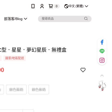
0
中文 (繁體)
部落客/Blog
C型．星星．夢幻星辰．無禮盒
國家/地區配送
90
鋯
銀色藍鋯
銀色紫鋯