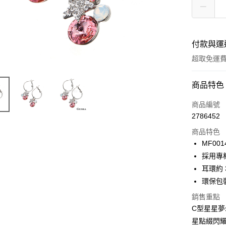
付款與運
超取免運
付款方式
商品特色
信用卡一
商品編號
2786452
信用卡分
商品特色
3 期 
MF001
6 期 
合作金
採用專
華南商
12 期
耳環約 3
合作金
上海商
華南商
環保包
24 期
合作金
國泰世
上海商
華南商
銷售重點
臺灣中
合作金
超商取貨
國泰世
上海商
匯豐（
C型星星
華南商
臺灣中
國泰世
聯邦商
LINE Pay
上海商
星點綴閃
匯豐（
臺灣中