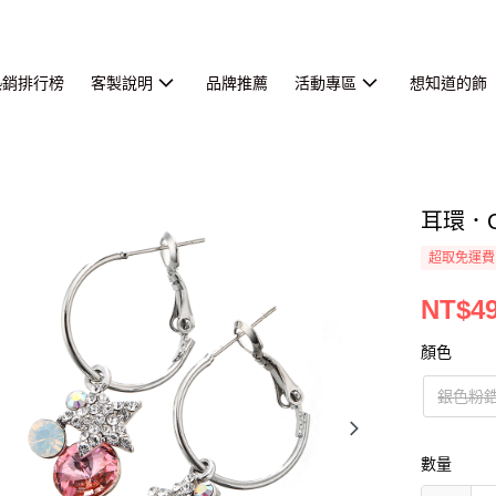
熱銷排行榜
客製說明
品牌推薦
活動專區
想知道的飾
耳環．
超取免運費
NT$4
顏色
銀色粉
數量