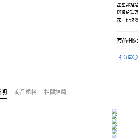
元大商
兆豐國
聯邦商
星星都經
匯豐（
Apple Pay
玉山商
台中商
元大商
閃耀於璀
聯邦商
台新國
華泰商
玉山商
街口支付
元大商
來一份浪
台灣樂
遠東國
台新國
玉山商
永豐商
台灣樂
悠遊付
台新國
星展（
台灣樂
商品相關分
中國信
Google Pa
GIUMKA
全盈+PAY
分享
耳環
精
AFTEE先
相關說明
耳環
女
【關於「A
ATM付款
AFTEE
便利好安
說明
商品規格
相關推薦
貨到付款
１．簡單
２．便利
３．安心
運送方式
【「AFT
１．於結帳
全家取貨
付」結帳
免運費
２．訂單