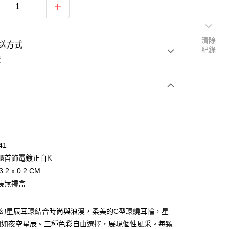
清除
送方式
紀錄
費
次付款
期付款
0 利率 每期
NT$163
21家銀行
41
0 利率 每期
NT$81
21家銀行
庫商業銀行
第一商業銀行
櫃首飾電鍍正白K
業銀行
彰化商業銀行
 0 利率 每期
NT$40
21家銀行
.2 x 0.2 CM
庫商業銀行
第一商業銀行
業儲蓄銀行
台北富邦商業銀行
業銀行
彰化商業銀行
裝無禮盒
 0 利率 每期
NT$20
20家銀行
庫商業銀行
第一商業銀行
華商業銀行
兆豐國際商業銀行
業儲蓄銀行
台北富邦商業銀行
業銀行
彰化商業銀行
小企業銀行
台中商業銀行
庫商業銀行
第一商業銀行
付款
華商業銀行
兆豐國際商業銀行
業儲蓄銀行
台北富邦商業銀行
台灣）商業銀行
華泰商業銀行
夢幻星辰耳環結合時尚與浪漫，柔美的C型環繞耳輪，星
業銀行
彰化商業銀行
小企業銀行
台中商業銀行
華商業銀行
兆豐國際商業銀行
業銀行
遠東國際商業銀行
業儲蓄銀行
台北富邦商業銀行
耀如夜空星辰。三種色彩自由選擇，展現個性風采。每顆
台灣）商業銀行
華泰商業銀行
小企業銀行
台中商業銀行