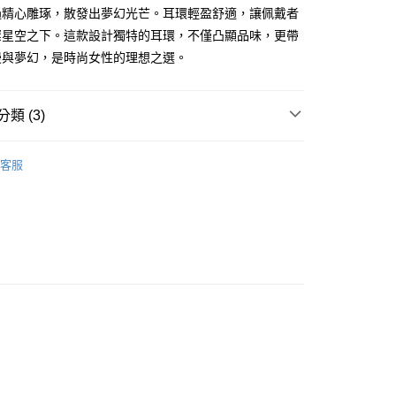
業銀行
永豐商業銀行
際商業銀行
臺灣中小企業銀行
業銀行
遠東國際商業銀行
過精心雕琢，散發出夢幻光芒。耳環輕盈舒適，讓佩戴者
台灣）商業銀行
華泰商業銀行
業銀行
星展（台灣）商業銀行
業銀行
匯豐（台灣）商業銀行
業銀行
永豐商業銀行
璨星空之下。這款設計獨特的耳環，不僅凸顯品味，更帶
業銀行
遠東國際商業銀行
際商業銀行
中國信託商業銀行
業銀行
聯邦商業銀行
業銀行
星展（台灣）商業銀行
業銀行
永豐商業銀行
漫與夢幻，是時尚女性的理想之選。
天信用卡公司
際商業銀行
元大商業銀行
際商業銀行
中國信託商業銀行
業銀行
星展（台灣）商業銀行
業銀行
玉山商業銀行
天信用卡公司
際商業銀行
中國信託商業銀行
台灣）商業銀行
台新國際商業銀行
天信用卡公司
類 (3)
託商業銀行
台灣樂天信用卡公司
y
淑女款耳環
客服
鍍K金飾 耳環
享後付
生 耳環
FTEE先享後付」】
先享後付是「在收到商品之後才付款」的支付方式。 讓您購物簡單
心！
：不需註冊會員、不需綁卡、不需儲值。
：只要手機號碼，簡訊認證，即可結帳。
：先確認商品／服務後，再付款。
EE先享後付」結帳流程】
方式選擇「AFTEE先享後付」後，將跳轉至「AFTEE先享後
付款
頁面，進行簡訊認證並確認金額後，即可完成結帳。
成立數日內，您將收到繳費通知簡訊。