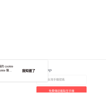
離島不適用)
查看運費
 cookie
kie 聲明
我知道了
官方APP
免費傳送載點至手機