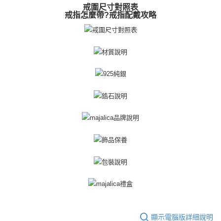
３．未成年的使用者請事先徵得法定代理人或監護人之同意方可使用
戒圍尺寸對照表
免運費
「AFTEE先享後付」，若未經同意申辦者引起之損失，本公司不負相關責
戒指怎麼帶?戒指配戴攻略
任。
郵局掛號
４．使用「AFTEE先享後付」時，將依據個別帳號之用戶狀況，依本公司即
時審查核予不同之上限額度；若仍有額度不足之情形，本公司將視審查結果
免運費
請求用戶進行身份認證。
５．嚴禁一人註冊多個帳號或使用他人資訊註冊。若發現惡意使用之情形，
機車快遞(限大台北地區運費到付) 下單後請聯絡LINE官方帳號 @gi
恩沛科技股份有限公司將有權停止該用戶之使用額度並採取法律行動。
umka
免運費
黑貓到付(離島不適用)
免運費
海外宅配
查看運費
顯示電腦版詳細說明