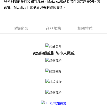
ATM付款
發著細膩的設計和獨特風采，Majalica飾品將陪伴您共創美好回憶。
AFTEE先享後付是「在收到商品之後才付款」的支付方式。 讓您購物簡單
便利好安心！
選擇【Majalica】感受愛與美的絕妙交匯。
貨到付款
１．簡單：不需註冊會員、不需綁卡、不需儲值。
２．便利：只要手機號碼，簡訊認證，即可結帳。
３．安心：先確認商品／服務後，再付款。
運送方式
【「AFTEE先享後付」結帳流程】
詳細說明
商品規格
相關推薦
全家取貨付款
１．於結帳方式選擇「AFTEE先享後付」後，將跳轉至「AFTEE先享後付」
免運費
結帳頁面，進行簡訊認證並確認金額後，即可完成結帳。
２．訂單成立數日內，您將收到繳費通知簡訊。
付款後全家取貨
３．收到繳費通知簡訊後14天內，點擊此簡訊中的連結，可透過四大超商／
ATM／網路銀行／等多元方式進行付款，方視為交易完成。
免運費
925純銀戒指|防小人尾戒
※ 請注意：結帳手續完成當下不需立刻繳費，但若您需要取消訂單，請聯絡
購買商品的店家。未經商家同意取消之訂單仍視為有效，需透過AFTEE先享
7-11取貨付款
後付繳納相關費用。
免運費
※ 交易是否成功請以「AFTEE先享後付 」之結帳頁面顯示為準，若有關於
是否繳費成功／繳費後需取消欲退款等相關疑問，請聯繫「AFTEE先享後付
客戶支援中心」
https://netprotections.freshdesk.com/support/home
付款後7-11取貨
免運費
【注意事項】
１．透過由恩沛科技股份有限公司提供之「AFTEE先享後付」服務完成之交
7-11取貨(快速到店)
易，需依本服務之必要範圍內提供個人資料，並將交易相關給付款項請求債
權轉讓予恩沛科技股份有限公司。
免運費
２．關於個人資料處理事宜，請瀏覽以下網址：
https://aftee.tw/terms/#terms3
黑貓宅急便-(離島請自行填寫住址)