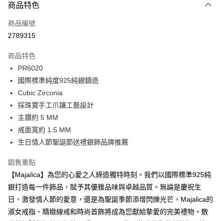
3 期 0 利率 每期
NT$333
21家銀行
商品特色
6 期 0 利率 每期
NT$166
21家銀行
合作金庫商業銀行
第一商業銀行
商品編號
華南商業銀行
彰化商業銀行
12 期 0 利率 每期
NT$83
21家銀行
合作金庫商業銀行
第一商業銀行
2789315
上海商業儲蓄銀行
台北富邦商業銀行
華南商業銀行
彰化商業銀行
24 期 0 利率 每期
NT$41
20家銀行
合作金庫商業銀行
第一商業銀行
國泰世華商業銀行
兆豐國際商業銀行
上海商業儲蓄銀行
台北富邦商業銀行
商品特色
華南商業銀行
彰化商業銀行
臺灣中小企業銀行
台中商業銀行
合作金庫商業銀行
第一商業銀行
超商取貨付款
國泰世華商業銀行
兆豐國際商業銀行
PR6020
上海商業儲蓄銀行
台北富邦商業銀行
匯豐（台灣）商業銀行
華泰商業銀行
華南商業銀行
彰化商業銀行
臺灣中小企業銀行
台中商業銀行
國泰世華商業銀行
兆豐國際商業銀行
國際標準純度925純銀鑄造
聯邦商業銀行
遠東國際商業銀行
LINE Pay
上海商業儲蓄銀行
台北富邦商業銀行
匯豐（台灣）商業銀行
華泰商業銀行
臺灣中小企業銀行
台中商業銀行
元大商業銀行
永豐商業銀行
Cubic Zirconia
兆豐國際商業銀行
臺灣中小企業銀行
聯邦商業銀行
遠東國際商業銀行
匯豐（台灣）商業銀行
華泰商業銀行
Apple Pay
玉山商業銀行
星展（台灣）商業銀行
台中商業銀行
匯豐（台灣）商業銀行
採珠寶手工爪鑲工藝設計
元大商業銀行
永豐商業銀行
聯邦商業銀行
遠東國際商業銀行
台新國際商業銀行
中國信託商業銀行
華泰商業銀行
聯邦商業銀行
玉山商業銀行
星展（台灣）商業銀行
主鑽約 5 MM
街口支付
元大商業銀行
永豐商業銀行
台灣樂天信用卡公司
遠東國際商業銀行
元大商業銀行
台新國際商業銀行
中國信託商業銀行
戒面寬約 1.5 MM
玉山商業銀行
星展（台灣）商業銀行
永豐商業銀行
玉山商業銀行
台灣樂天信用卡公司
悠遊付
台新國際商業銀行
中國信託商業銀行
生日情人節聖誕節送禮銀飾品牌推薦
星展（台灣）商業銀行
台新國際商業銀行
台灣樂天信用卡公司
中國信託商業銀行
台灣樂天信用卡公司
Google Pay
銷售重點
全盈+PAY
【Majalica】為您的心愛之人締造獨特時刻。我們以國際標準925純
銀打造每一件飾品，賦予其優雅品味與卓越品質。無論是慶祝生
AFTEE先享後付
日、激發情人節的愛意，還是為聖誕季節添增閃爍光芒，Majalica的
相關說明
淑女戒指、精緻線戒和時尚首飾將成為您獻給摯愛的完美禮物。散
【關於「AFTEE先享後付」】