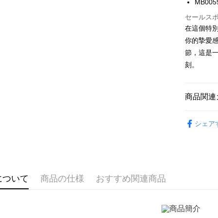
LINE Pay
上海商
MB005
HSBC
台湾中
元大商
兆豐國
聯邦商
セールス
HSBC
Apple Pay
玉山商
台中商
元大商
在這個特
聯邦商
台新國
華泰商
玉山商
JKOPAY
元大商
你的摯愛
台湾楽
遠東国
台新國
玉山商
節，這是一
永豐商
台湾楽
Easy Walle
台新國
星展(台
刻。
台湾楽
中国信
Google Pa
Plus Pay
商品関連
AFTEE
GIUMKA
説明
シェア
一、 AF
抗過敏白
ATM払い
1.お支払
館長推薦
ドウが表
代金引換
2.SMS
手環/手鍊
3.注文す
す。
について
商品の仕様
おすすめ関連商品
手環/手鍊
4.ご注文
配送方法
員の場合は
5.商品受
全家取貨
たはアプリ
送料無料