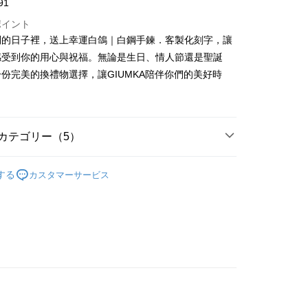
業儲蓄銀行
台北富邦商業銀行
91
(台湾)商業銀行
華泰商業銀行
小企業銀行
台中商業銀行
業銀行
永豐商業銀行
際商業銀行
台湾中小企業銀行
業銀行
遠東国際商業銀行
ポイント
(台湾)商業銀行
華泰商業銀行
業銀行
星展(台湾)商業銀行
業銀行
HSBC(台湾)商業銀行
業銀行
永豐商業銀行
別的日子裡，送上幸運白鴿｜白鋼手鍊．客製化刻字，讓
業銀行
遠東国際商業銀行
際商業銀行
中国信託商業銀行
業銀行
聯邦商業銀行
業銀行
星展(台湾)商業銀行
業銀行
永豐商業銀行
感受到你的用心與祝福。無論是生日、情人節還是聖誕
天クレジットカード会社
際商業銀行
元大商業銀行
際商業銀行
中国信託商業銀行
業銀行
星展(台湾)商業銀行
份完美的換禮物選擇，讓GIUMKA陪伴你們的美好時
業銀行
玉山商業銀行
天クレジットカード会社
t
際商業銀行
中国信託商業銀行
湾)商業銀行
台新國際商業銀行
天クレジットカード会社
託商業銀行
台湾楽天クレジットカード会社
y
カテゴリー（5）
代金後払い
淑女款手鍊/手環
する
カスタマーサービス
TEE代金後払いについて
鋼
白鋼手鍊/環
い方法でAFTEE代金後払いを選択すると、携帯電話認証ウィン
情人禮優惠2件1314
示されます。
で認証してお支払い手続を進めてください。
/蠶絲手繩
白鋼 手鍊/手環
るときのお支払いは不要です。商品はご指定の住所に配送されま
/蠶絲手繩
女生手環/手鍊
が完了すると、携帯に支払い通知のSMSが届きます。アプリ会
、AFTEE アプリプッシュ通知が届きます。
け取り時のお支払いは不要です。商品を確かめてから、SMSま
付款
の通知に従って、4大コンビニ、またはATM/オンラインバンキ