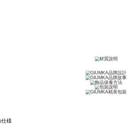
ングでお
付款後全
代金納付期
プリをダウ
送料無料
以内まで
7-11取貨
お支払期限
送料無料
もとに計算
期限を延
（例：予
付款後7-1
の有無に関
送料無料
二、支払
7-11取貨
1.初回 
き、限度
送料無料
2.決済金額
3.現在、
黑貓宅急便
送料無料
三、利用規
プロテクシ
郵局掛號
します。
文者の氏
送料無料
これに限ら
されます。
機車快遞(
の仕様
AFTEE
umka