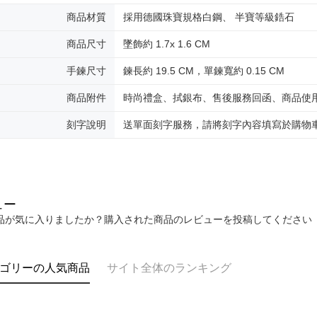
明』をご
送料無料
商品材質
採用德國珠寶規格白鋼、 半寶等級鋯石
AFTEE
なります。
黑貓到付(
商品尺寸
墜飾約 1.7x 1.6 CM
延滞納金
送料無料
後見人の同
手鍊尺寸
鍊長約 19.5 CM，單鍊寬約 0.15 CM
海外宅配
個人情報
商品附件
時尚禮盒、拭銀布、售後服務回函、商品使
を行使し
cs_tw@netp
刻字說明
送單面刻字服務，請將刻字內容填寫於購物
を、必要な
AFTEE
意いただ
ュー
品が気に入りましたか？購入された商品のレビューを投稿してください
ゴリーの人気商品
サイト全体のランキング