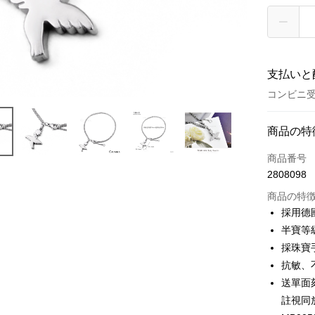
支払いと
コンビニ
お支払い
商品の特
クレジット
商品番号
2808098
クレジッ
商品の特
3回払
採用德
6回払
合作金
半寶等
華南商
12回
合作金
採珠寶
上海商
華南商
24回
抗敏、
合作金
国泰世
上海商
華南商
送單面
台湾中
合作金
コンビニ
国泰世
上海商
註視同
HSBC
華南商
台湾中
国泰世
聯邦商