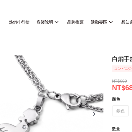
熱銷排行榜
客製說明
品牌推薦
活動專區
想知
白鋼手
コンビニ受
NT$690
NT$6
顏色
銀色
数量