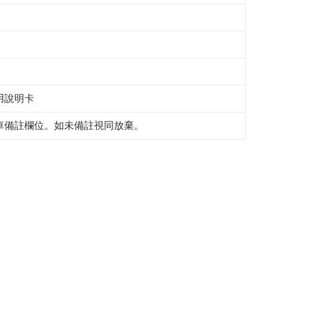
参照ください（
https://aftee.tw/privacypolicy/
）。
の初回ご利用の際に、審査を通過すれば、最高額がNT$10,000に
支払い期限を過ぎた場合、その金額に基づいて年利20%の遅
離島不適用)
が加算されます。未成年の利用者は、事前に法定代理人または
意を得ればAFTEEをご利用いただけます。
送料を確認
の処理、利用について疑問がある、または関連する法律の権利
用說明卡
たい場合は、ネットプロテクションズ
rotections.co.jp
にご連絡ください。上記に示した個人情報
車備註欄位。如未備註視同放棄。
購入注文書とあわせてAFTEEにご提供いただく、または
にあなたの個人情報の収集、処理、利用を許可することににご同
けない場合は、当サービスを選択しないでください。