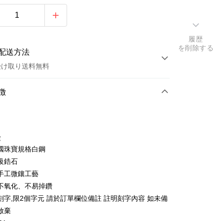
履歴
を削除する
配送方法
受け取り送料無料
方法
徴
カード1回払い
トカード分割払い
徴
い、金利0、毎回
NT$229
21行の銀行
國珠寶規格白鋼
い、金利0、毎回
NT$114
21行の銀行
庫商業銀行
第一商業銀行
級鋯石
業銀行
彰化商業銀行
払い、金利0、毎回
NT$57
21行の銀行
庫商業銀行
第一商業銀行
手工微鑲工藝
業儲蓄銀行
台北富邦商業銀行
業銀行
彰化商業銀行
払い、金利0、毎回
不氧化、不易掉鑽
NT$28
20行の銀行
庫商業銀行
第一商業銀行
華商業銀行
兆豐國際商業銀行
業儲蓄銀行
台北富邦商業銀行
業銀行
彰化商業銀行
刻字,限2個字元 請於訂單欄位備註 註明刻字內容 如未備
小企業銀行
台中商業銀行
庫商業銀行
第一商業銀行
店頭代金引換
華商業銀行
兆豐國際商業銀行
業儲蓄銀行
台北富邦商業銀行
放棄
(台湾)商業銀行
華泰商業銀行
業銀行
彰化商業銀行
小企業銀行
台中商業銀行
華商業銀行
兆豐國際商業銀行
業銀行
遠東国際商業銀行