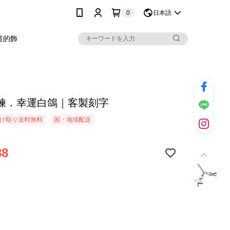
0
日本語
道的飾
鍊．幸運白鴿｜客製刻字
け取り送料無料
国・地域配送
88