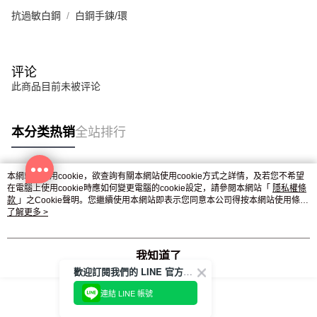
抗過敏白鋼
白鋼手鍊/環
评论
此商品目前未被评论
本分类热销
全站排行
本網站中使用cookie，欲查詢有關本網站使用cookie方式之詳情，及若您不希望
热门标签
在電腦上使用cookie時應如何變更電腦的cookie設定，請參閱本網站「
隱私權條
款
」之Cookie聲明。您繼續使用本網站即表示您同意本公司得按本網站使用條款
之Cookie聲明使用cookie。
了解更多 >
我知道了
歡迎訂閱我們的 LINE 官方帳號
連結 LINE 帳號