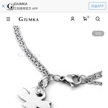
GIUMKA
开启APP
立刻使用官方 APP
0
1
/
10