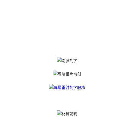
「AFTEE先享後付」(下稱本服務)乃由恩沛科技股份有限公司(下稱 AFTEE )
黑貓宅急便-(離島請自行填寫住址)
所提供，並由 AFTEE 向您收取款項。因使用本服務所須提供之個人資料(包
免运费
含但不限於訂購人姓名、電話，收件人姓名、電話、收件地址)，將交付予
AFTEE 於本服務必要服務範圍內運用。關於 AFTEE 對於個人資料之蒐集、
郵局掛號
處理、利用，詳參 AFTEE 官網之『個人資料蒐集、處理及利用告知聲明』
（
https://aftee.tw/privacypolicy/
）。
免运费
若款項超過繳費期限，將根據當次的金額加收年利率 16% 的逾期滯納金。
機車快遞(限大台北地區運費到付) 下單後請聯絡LINE官方帳號 @gi
未成年的使用者，請事先徵得法定代理人或監護人之同意方可使用
umka
AFTEE。
免运费
若您對於個人資料之處理、利用有任何疑問，或欲行使相關法律權利，請聯
繫恩沛科技股份有限公司。若您不同意我們將上開所示之個人資料，連同必
黑貓到付(離島不適用)
要之購買訂單資訊提供予 AFTEE ，或讓 AFTEE 蒐集處理利用您的個人資
免运费
料，請勿選用本服務。
海外宅配
查看运费