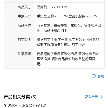
商品尺寸
墜飾約 1.5 x 1.0 CM
手鍊尺寸
手鏈總長約 20.0 CM,含延長鏈約 2.0 CM
商品附件
時尚禮盒、精美提袋、拭銀布、售後服務回
函、商品使用說明卡
刻字說明
贈送刻字 4 個字元背面,字數超過可付費加
購刻字服務請備註欄寫 刻字內容
注意事項
商品經刻字後屬客製化商品,客製化商品辦
理退換貨,須依商品價值酌收重整處理費
用。
客服
产品相关分类 (5)
查看全部
GIUMKA
淑女款手鍊/手環