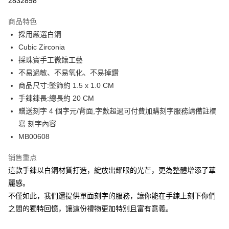
2832898
3期 0利率，每期
NT$229
21家银行
商品特色
6期 0利率，每期
NT$114
21家银行
合作金库商业银行
第一商业银行
採用嚴選白鋼
华南商业银行
彰化商业银行
12期 0利率，每期
NT$57
21家银行
合作金库商业银行
第一商业银行
Cubic Zirconia
上海商业储蓄银行
台北富邦商业银行
华南商业银行
彰化商业银行
24期 0利率，每期
NT$28
20家银行
合作金库商业银行
第一商业银行
国泰世华商业银行
兆丰国际商业银行
採珠寶手工微鑲工藝
上海商业储蓄银行
台北富邦商业银行
华南商业银行
彰化商业银行
台湾中小企业银行
台中商业银行
合作金库商业银行
第一商业银行
不易過敏、不易氧化、不易掉鑽
超商取货付款
国泰世华商业银行
兆丰国际商业银行
上海商业储蓄银行
台北富邦商业银行
汇丰（台湾）商业银行
华泰商业银行
华南商业银行
彰化商业银行
台湾中小企业银行
台中商业银行
商品尺寸:墜飾約 1.5 x 1.0 CM
国泰世华商业银行
兆丰国际商业银行
联邦商业银行
远东国际商业银行
LINE Pay
上海商业储蓄银行
台北富邦商业银行
汇丰（台湾）商业银行
华泰商业银行
手鍊鍊長:總長約 20 CM
台湾中小企业银行
台中商业银行
元大商业银行
永丰商业银行
兆丰国际商业银行
台湾中小企业银行
联邦商业银行
远东国际商业银行
汇丰（台湾）商业银行
华泰商业银行
贈送刻字 4 個字元/背面,字數超過可付費加購刻字服務請備註欄
Apple Pay
玉山商业银行
星展（台湾）商业银行
台中商业银行
汇丰（台湾）商业银行
元大商业银行
永丰商业银行
联邦商业银行
远东国际商业银行
寫 刻字內容
台新国际商业银行
中国信托商业银行
华泰商业银行
联邦商业银行
玉山商业银行
星展（台湾）商业银行
街口支付
元大商业银行
永丰商业银行
台湾乐天信用卡公司
远东国际商业银行
元大商业银行
MB00608
台新国际商业银行
中国信托商业银行
玉山商业银行
星展（台湾）商业银行
永丰商业银行
玉山商业银行
台湾乐天信用卡公司
悠遊付
台新国际商业银行
中国信托商业银行
销售重点
星展（台湾）商业银行
台新国际商业银行
台湾乐天信用卡公司
中国信托商业银行
台湾乐天信用卡公司
Google Pay
這款手鍊以白鋼材質打造，綻放出耀眼的光芒，更為整體增添了華
麗感。
Plus PAY
不僅如此，我們還提供單面刻字的服務，讓你能在手鍊上刻下你們
AFTEE先享后付
之間的獨特回憶，讓這份禮物更加特別且富有意義。
相关说明