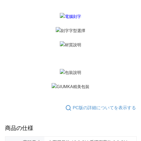
き、限度額が設定されます。
2.決済金額は最低NT$20です。
黑貓宅急便-(離島請自行填寫住址)
3.現在、台湾の会員のみご利用いただけます。
送料無料
三、利用規約「AFTEE代金後払い」（以下当サービスという）はネットプ
郵局掛號
ロテクションズ（以下 AFTEE という）が提供し、AFTEEが代金を徴収し
ます。当サービスご利用の際に提供しなければならない個人情報（注文者
送料無料
の氏名、電話番号、受取人の氏名、電話番号、受取人住所を含むがこれに
限らない）は、AFTEEに渡され当サービスで必要な範囲内で利用されま
機車快遞(限大台北地區運費到付) 下單後請聯絡LINE官方帳號 @gi
す。AFTEEの個人情報の収集、処理、利用について、詳細はAFTEE公式ホ
umka
ームページの『個人情報の収集、処理及び利用に関する声明』をご参照く
ださい（
https://aftee.tw/privacypolicy/
）。
送料無料
AFTEEの初回ご利用の際に、審査を通過すれば、最高額がNT$10,000にな
黑貓到付(離島不適用)
ります。支払い期限を過ぎた場合、その金額に基づいて年利20%の遅延滞
送料無料
納金が加算されます。未成年の利用者は、事前に法定代理人または後見人
の同意を得ればAFTEEをご利用いただけます。
海外宅配
送料を確認
個人情報の処理、利用について疑問がある、または関連する法律の権利を
PC版の詳細についてを表示する
行使したい場合は、ネットプロテクションズ
cs_tw@netprotections.co.jp
にご連絡ください。上記に示した個人情報を、必要な購入注文書とあわせ
てAFTEEにご提供いただく、またはAFTEEにあなたの個人情報の収集、処
商品の仕様
理、利用を許可することににご同意いただけない場合は、当サービスを選
択しないでください。