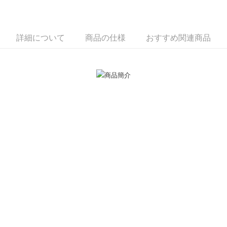
説明
一、 AFTEE代金後払いについて
ATM払い
1.お支払い方法でAFTEE代金後払いを選択すると、携帯電話認証ウィンド
ウが表示されます。
詳細について
商品の仕様
おすすめ関連商品
代金引換
2.SMSで認証してお支払い手続を進めてください。
3.注文するときのお支払いは不要です。商品はご指定の住所に配送されま
す。
配送方法
4.ご注文が完了すると、携帯に支払い通知のSMSが届きます。アプリ会員
の場合は、AFTEE アプリプッシュ通知が届きます。
全家取貨付款
5.商品受け取り時のお支払いは不要です。商品を確かめてから、SMSまた
送料無料
はアプリの通知に従って、4大コンビニ、またはATM/オンラインバンキン
グでお支払いください。
付款後全家取貨
代金納付期限は最短で 14 日以内ですので、ご注意ください。AFTEE アプ
送料無料
リをダウンロードして AFTEE 会員になるとお支払い期限を最長 45 日以内
まで延長できます。
7-11取貨付款
送料無料
お支払期限は、ショップが請求した期日と、AFTEEで延長できる日数をも
とに計算されます。AFTEEで注文すると、商品を受け取るまで支払い期限
付款後7-11取貨
を延長できますが、商品を期限内に受け取れない場合があります（例：予
約商品や商品到着日が比較的遅い商品）。そのため、商品到着の有無に関
送料無料
わらず、AFTEEで指定された期限内にお支払いください。
7-11取貨(快速到店)
二、支払い限度額
送料無料
1.初回 AFTEEを ご利用の際に、認証結果及び当社の審査の結果に基づ