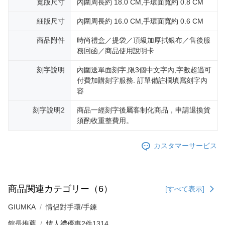
寬版尺寸
內圍周長約 18.0 CM,手環面寬約 0.8 CM
細版尺寸
內圍周長約 16.0 CM,手環面寬約 0.6 CM
商品附件
時尚禮盒／提袋／頂級加厚拭銀布／售後服
務回函／商品使用說明卡
刻字說明
內圍送單面刻字,限3個中文字內,字數超過可
付費加購刻字服務. 訂單備註欄填寫刻字內
容
刻字說明2
商品一經刻字後屬客制化商品，申請退換貨
須酌收重整費用。
カスタマーサービス
商品関連カテゴリー（6）
[すべて表示]
GIUMKA
情侶對手環/手鍊
館長推薦
情人禮優惠2件1314