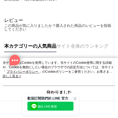
レビュー
この商品が気に入りましたか？購入された商品のレビューを投稿
してください
本カテゴリーの人気商品
サイト全体のランキング
当サイトではCookieを使用しています。当サイトのCookie使用に関する詳細
人気タグ
や、Cookieを無効にしたい場合のブラウザでの設定方法については、当サイト
「
プライバシーポリシー
」のCookieポリシーをご参照ください。お客さま
が、当サイトを引き続き使用される場合、当社がサイト利用規約のCookieポリ
詳しく見る >
シーに基づいてCookieを使用することに同意したものとみなします。
分かりました
歡迎訂閱我們的 LINE 官方帳號
連結 LINE 帳號