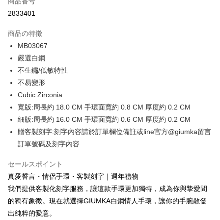
商品番号
クレジットカード分割払い
2833401
3回払い、金利0、毎回
NT$262
21行の銀行
商品の特徴
6回払い、金利0、毎回
NT$131
21行の銀行
合作金庫商業銀行
第一商業銀行
MB03067
華南商業銀行
彰化商業銀行
12回払い、金利0、毎回
NT$65
21行の銀行
合作金庫商業銀行
第一商業銀行
嚴選白鋼
上海商業儲蓄銀行
台北富邦商業銀行
華南商業銀行
彰化商業銀行
24回払い、金利0、毎回
NT$32
20行の銀行
合作金庫商業銀行
第一商業銀行
国泰世華商業銀行
兆豐國際商業銀行
不生鏽/低敏特性
上海商業儲蓄銀行
台北富邦商業銀行
華南商業銀行
彰化商業銀行
台湾中小企業銀行
台中商業銀行
合作金庫商業銀行
第一商業銀行
不易變形
コンビニ店頭代金引換
国泰世華商業銀行
兆豐國際商業銀行
上海商業儲蓄銀行
台北富邦商業銀行
HSBC(台湾)商業銀行
華泰商業銀行
華南商業銀行
彰化商業銀行
台湾中小企業銀行
台中商業銀行
Cubic Zirconia
国泰世華商業銀行
兆豐國際商業銀行
聯邦商業銀行
遠東国際商業銀行
LINE Pay
上海商業儲蓄銀行
台北富邦商業銀行
HSBC(台湾)商業銀行
華泰商業銀行
寬版:周長約 18.0 CM 手環面寬約 0.8 CM 厚度約 0.2 CM
台湾中小企業銀行
台中商業銀行
元大商業銀行
永豐商業銀行
兆豐國際商業銀行
台湾中小企業銀行
聯邦商業銀行
遠東国際商業銀行
HSBC(台湾)商業銀行
華泰商業銀行
Apple Pay
細版:周長約 16.0 CM 手環面寬約 0.6 CM 厚度約 0.2 CM
玉山商業銀行
星展(台湾)商業銀行
台中商業銀行
HSBC(台湾)商業銀行
元大商業銀行
永豐商業銀行
聯邦商業銀行
遠東国際商業銀行
台新國際商業銀行
中国信託商業銀行
贈客製刻字:刻字內容請於訂單欄位備註或line官方@giumka留言
華泰商業銀行
聯邦商業銀行
玉山商業銀行
星展(台湾)商業銀行
JKOPAY
元大商業銀行
永豐商業銀行
台湾楽天クレジットカード会社
遠東国際商業銀行
元大商業銀行
訂單號碼及刻字內容
台新國際商業銀行
中国信託商業銀行
玉山商業銀行
星展(台湾)商業銀行
永豐商業銀行
玉山商業銀行
台湾楽天クレジットカード会社
Easy Wallet
台新國際商業銀行
中国信託商業銀行
星展(台湾)商業銀行
台新國際商業銀行
セールスポイント
台湾楽天クレジットカード会社
中国信託商業銀行
台湾楽天クレジットカード会社
Google Pay
真愛誓言・情侶手環・客製刻字｜週年禮物
我們提供客製化刻字服務，讓這款手環更加獨特，成為你與摯愛間
Plus Pay
的獨有象徵。現在就選擇GIUMKA白鋼情人手環，讓你的手腕散發
AFTEE代金後払い
出純粹的愛意。