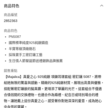
3 期 0 利率 每期
NT$812
21家銀行
商品特色
6 期 0 利率 每期
NT$406
21家銀行
合作金庫商業銀行
第一商業銀行
商品編號
華南商業銀行
彰化商業銀行
12 期 0 利率 每期
NT$203
21家銀行
合作金庫商業銀行
第一商業銀行
2852363
上海商業儲蓄銀行
台北富邦商業銀行
華南商業銀行
彰化商業銀行
24 期 0 利率 每期
NT$101
20家銀行
合作金庫商業銀行
第一商業銀行
國泰世華商業銀行
兆豐國際商業銀行
上海商業儲蓄銀行
台北富邦商業銀行
商品特色
華南商業銀行
彰化商業銀行
臺灣中小企業銀行
台中商業銀行
合作金庫商業銀行
第一商業銀行
超商取貨付款
國泰世華商業銀行
兆豐國際商業銀行
PN5087
上海商業儲蓄銀行
台北富邦商業銀行
匯豐（台灣）商業銀行
華泰商業銀行
華南商業銀行
彰化商業銀行
臺灣中小企業銀行
台中商業銀行
國泰世華商業銀行
兆豐國際商業銀行
國際標準純度925純銀鑄造
聯邦商業銀行
遠東國際商業銀行
LINE Pay
上海商業儲蓄銀行
台北富邦商業銀行
匯豐（台灣）商業銀行
華泰商業銀行
臺灣中小企業銀行
台中商業銀行
元大商業銀行
永豐商業銀行
半寶等級頂級鋯石
兆豐國際商業銀行
臺灣中小企業銀行
聯邦商業銀行
遠東國際商業銀行
匯豐（台灣）商業銀行
華泰商業銀行
Apple Pay
玉山商業銀行
星展（台灣）商業銀行
台中商業銀行
匯豐（台灣）商業銀行
採珠寶手工密釘鑲工藝
元大商業銀行
永豐商業銀行
聯邦商業銀行
遠東國際商業銀行
台新國際商業銀行
中國信託商業銀行
華泰商業銀行
聯邦商業銀行
玉山商業銀行
星展（台灣）商業銀行
生日情人節聖誕節送禮銀飾品牌推薦
街口支付
元大商業銀行
永豐商業銀行
台灣樂天信用卡公司
遠東國際商業銀行
元大商業銀行
台新國際商業銀行
中國信託商業銀行
玉山商業銀行
星展（台灣）商業銀行
永豐商業銀行
玉山商業銀行
台灣樂天信用卡公司
悠遊付
銷售重點
台新國際商業銀行
中國信託商業銀行
星展（台灣）商業銀行
台新國際商業銀行
【Majalica】真愛之心 925純銀 項鍊耳環套組 密釘鑲 5087，將帶
台灣樂天信用卡公司
中國信託商業銀行
台灣樂天信用卡公司
Google Pay
給她無限的驚喜與感動。精緻的925純銀材質，展現出高貴與優雅，
全盈+PAY
搭配著密釘鑲嵌的擬真鑽，更增添了華麗的光芒。這套組合不僅適
合情侶間的交換禮物，也適合作為婚禮、紀念日或特別場合的禮
AFTEE先享後付
物。讓她戴上這份真愛之心，感受著你對她深深的愛意，成為她心
相關說明
中永恆的寶藏。