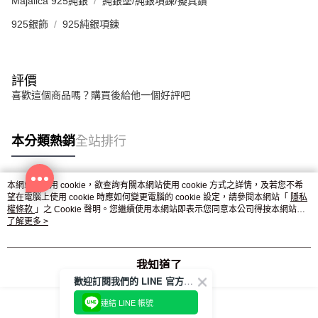
Majalica 925純銀
純銀墜/純銀項鍊/擬真鑽
925銀飾
925純銀項鍊
評價
喜歡這個商品嗎？購買後給他一個好評吧
本分類熱銷
全站排行
本網站中使用 cookie，欲查詢有關本網站使用 cookie 方式之詳情，及若您不希
熱門標籤
望在電腦上使用 cookie 時應如何變更電腦的 cookie 設定，請參閱本網站「
隱私
權條款
」之 Cookie 聲明。您繼續使用本網站即表示您同意本公司得按本網站使
用條款之 Cookie 聲明使用 cookie。
了解更多 >
我知道了
歡迎訂閱我們的 LINE 官方帳號
連結 LINE 帳號