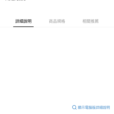
【關於「AFTEE先享後付」】
ATM付款
AFTEE先享後付是「在收到商品之後才付款」的支付方式。 讓您購物簡單
便利好安心！
貨到付款
１．簡單：不需註冊會員、不需綁卡、不需儲值。
２．便利：只要手機號碼，簡訊認證，即可結帳。
詳細說明
商品規格
相關推薦
３．安心：先確認商品／服務後，再付款。
運送方式
【「AFTEE先享後付」結帳流程】
全家取貨付款
１．於結帳方式選擇「AFTEE先享後付」後，將跳轉至「AFTEE先享後付」
免運費
結帳頁面，進行簡訊認證並確認金額後，即可完成結帳。
２．訂單成立數日內，您將收到繳費通知簡訊。
付款後全家取貨
３．收到繳費通知簡訊後14天內，點擊此簡訊中的連結，可透過四大超商／
ATM／網路銀行／等多元方式進行付款，方視為交易完成。
免運費
※ 請注意：結帳手續完成當下不需立刻繳費，但若您需要取消訂單，請聯絡
購買商品的店家。未經商家同意取消之訂單仍視為有效，需透過AFTEE先享
7-11取貨付款
後付繳納相關費用。
免運費
※ 交易是否成功請以「AFTEE先享後付 」之結帳頁面顯示為準，若有關於
是否繳費成功／繳費後需取消欲退款等相關疑問，請聯繫「AFTEE先享後付
客戶支援中心」
https://netprotections.freshdesk.com/support/home
付款後7-11取貨
免運費
【注意事項】
１．透過由恩沛科技股份有限公司提供之「AFTEE先享後付」服務完成之交
7-11取貨(快速到店)
易，需依本服務之必要範圍內提供個人資料，並將交易相關給付款項請求債
權轉讓予恩沛科技股份有限公司。
免運費
顯示電腦版詳細說明
２．關於個人資料處理事宜，請瀏覽以下網址：