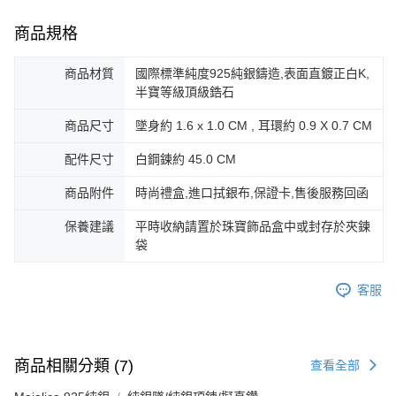
https://aftee.tw/terms/#terms3
黑貓宅急便-(離島請自行填寫住址)
３．未成年的使用者請事先徵得法定代理人或監護人之同意方可使用
免運費
商品規格
「AFTEE先享後付」，若未經同意申辦者引起之損失，本公司不負相關責
任。
郵局掛號
４．使用「AFTEE先享後付」時，將依據個別帳號之用戶狀況，依本公司即
商品材質
國際標準純度925純銀鑄造,表面直鍍正白K,
時審查核予不同之上限額度；若仍有額度不足之情形，本公司將視審查結果
免運費
半寶等級頂級鋯石
請求用戶進行身份認證。
５．嚴禁一人註冊多個帳號或使用他人資訊註冊。若發現惡意使用之情形，
機車快遞(限大台北地區運費到付) 下單後請聯絡LINE官方帳號 @gi
商品尺寸
墜身約 1.6 x 1.0 CM , 耳環約 0.9 X 0.7 CM
恩沛科技股份有限公司將有權停止該用戶之使用額度並採取法律行動。
umka
配件尺寸
白鋼鍊約 45.0 CM
免運費
商品附件
時尚禮盒,進口拭銀布,保證卡,售後服務回函
黑貓到付(離島不適用)
免運費
保養建議
平時收納請置於珠寶飾品盒中或封存於夾鍊
袋
海外宅配
查看運費
客服
商品相關分類 (7)
查看全部