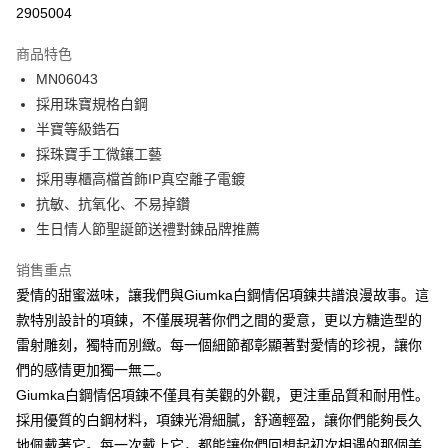
信用卡分期付款
2905004
3期 0利率，每期
NT$163
21家银行
商品特色
6期 0利率，每期
NT$81
21家银行
合作金库商业银行
第一商业银行
MN06043
华南商业银行
彰化商业银行
12期 0利率，每期
NT$40
21家银行
合作金库商业银行
第一商业银行
採用珠寶規格白鋼
上海商业储蓄银行
台北富邦商业银行
华南商业银行
彰化商业银行
24期 0利率，每期
NT$20
20家银行
合作金库商业银行
第一商业银行
国泰世华商业银行
兆丰国际商业银行
半寶等級鋯石
上海商业储蓄银行
台北富邦商业银行
华南商业银行
彰化商业银行
台湾中小企业银行
台中商业银行
合作金库商业银行
第一商业银行
採珠寶手工微鑲工藝
超商取货付款
国泰世华商业银行
兆丰国际商业银行
上海商业储蓄银行
台北富邦商业银行
汇丰（台湾）商业银行
华泰商业银行
华南商业银行
彰化商业银行
台湾中小企业银行
台中商业银行
採用專櫃高檔首飾IP真空離子電鍍
国泰世华商业银行
兆丰国际商业银行
联邦商业银行
远东国际商业银行
LINE Pay
上海商业储蓄银行
台北富邦商业银行
汇丰（台湾）商业银行
华泰商业银行
抗敏、抗氧化、不易掉鑽
台湾中小企业银行
台中商业银行
元大商业银行
永丰商业银行
兆丰国际商业银行
台湾中小企业银行
联邦商业银行
远东国际商业银行
汇丰（台湾）商业银行
华泰商业银行
生日情人節聖誕節送禮對鍊品牌推薦
Apple Pay
玉山商业银行
星展（台湾）商业银行
台中商业银行
汇丰（台湾）商业银行
元大商业银行
永丰商业银行
联邦商业银行
远东国际商业银行
台新国际商业银行
中国信托商业银行
华泰商业银行
联邦商业银行
玉山商业银行
星展（台湾）商业银行
街口支付
销售重点
元大商业银行
永丰商业银行
台湾乐天信用卡公司
远东国际商业银行
元大商业银行
台新国际商业银行
中国信托商业银行
玉山商业银行
星展（台湾）商业银行
愛情的甜蜜滋味，讓我們與Giumka白鋼情侶項鍊共譜浪漫故事。這
永丰商业银行
玉山商业银行
台湾乐天信用卡公司
悠遊付
台新国际商业银行
中国信托商业银行
款特別設計的項鍊，不僅展現著你們之間的愛意，更以方糖造型的
星展（台湾）商业银行
台新国际商业银行
台湾乐天信用卡公司
中国信托商业银行
台湾乐天信用卡公司
Google Pay
雷射雕刻，獨特而別緻。每一個細節都彰顯著對愛情的珍視，讓你
們的感情更加獨一無二。
Plus PAY
Giumka白鋼情侶項鍊不僅具有美觀的外觀，更注重品質和耐用性。
AFTEE先享后付
採用優質的白鋼材料，項鍊光滑細膩，舒適輕盈，讓你們能夠長久
相关说明
地佩戴著它。每一次戴上它，都能讓你們回想起初次相遇的那個美