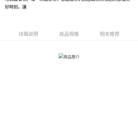
一、關於 AFTEE先享後付
好時刻，讓
ATM付款
1. 於付款方式選擇AFTEE先享後付，將跳出AFTEE先享後付手機驗證視
窗。
货到付款
2. 進行簡訊驗證之後，即可完成結帳手續。
3. 訂單確認後不需事先繳費，商品會配送至您的指定地址。
4. 下訂完成後，您的手機會收到一封繳費通知簡訊，APP會員則會收到
详细说明
商品规格
相关推荐
运送方式
AFTEE APP推播通知。
5. 收到商品當下無需繳費，確認無誤後，請再利用繳費通知簡訊或AFTEE
全家取貨付款
APP於四大便利商店‧ATM/網銀等方式進行付款。
免运费
請留意繳費期限為 14 天。唯有下載 AFTEE App 成為 AFTEE 會員者方能享
付款後全家取貨
有最長 45 天內付款之服務。
免运费
繳費期限，為商家向您請款的時間，再加上使用AFTEE可延長的天數所計算
出。使用AFTEE下訂可以延長您收到商品前的繳費天數，但無法保證一定能
7-11取貨付款
夠在期限內收到商品(例如:預購商品或預計到貨時間較長者)。因此無論收到
免运费
商品與否，仍需要請您在AFTEE規定的時間內完成繳費。
二、付款限制
付款後7-11取貨
1. 初次使用 AFTEE 時，將依認證結果及本公司審查結果，核予每個人不同
免运费
之上限額度
2. 結帳金額須大於NT$30
7-11取貨(快速到店)
3. 目前僅支援台灣會員
免运费
三、聲明條款