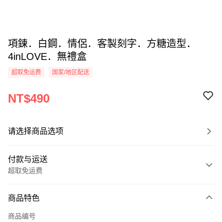
項鍊．白鋼．情侶．客製刻字．方糖造型．
4inLOVE．無禮盒
超取免运费
国家/地区配送
NT$490
请选择商品选项
付款与运送
超取免运费
付款方式
商品特色
信用卡一次付款
商品编号