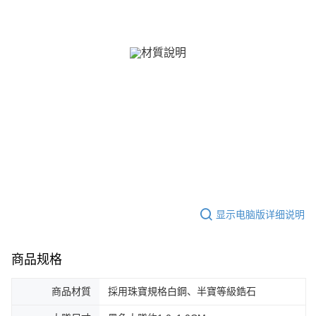
「AFTEE先享後付」(下稱本服務)乃由恩沛科技股份有限公司(下稱 AFTEE )
黑貓宅急便-(離島請自行填寫住址)
所提供，並由 AFTEE 向您收取款項。因使用本服務所須提供之個人資料(包
免运费
含但不限於訂購人姓名、電話，收件人姓名、電話、收件地址)，將交付予
AFTEE 於本服務必要服務範圍內運用。關於 AFTEE 對於個人資料之蒐集、
郵局掛號
處理、利用，詳參 AFTEE 官網之『個人資料蒐集、處理及利用告知聲明』
（
https://aftee.tw/privacypolicy/
）。
免运费
若款項超過繳費期限，將根據當次的金額加收年利率 16% 的逾期滯納金。
機車快遞(限大台北地區運費到付) 下單後請聯絡LINE官方帳號 @gi
未成年的使用者，請事先徵得法定代理人或監護人之同意方可使用
umka
AFTEE。
免运费
若您對於個人資料之處理、利用有任何疑問，或欲行使相關法律權利，請聯
繫恩沛科技股份有限公司。若您不同意我們將上開所示之個人資料，連同必
黑貓到付(離島不適用)
要之購買訂單資訊提供予 AFTEE ，或讓 AFTEE 蒐集處理利用您的個人資
免运费
料，請勿選用本服務。
海外宅配
查看运费
显示电脑版详细说明
商品规格
商品材質
採用珠寶規格白鋼、半寶等級鋯石