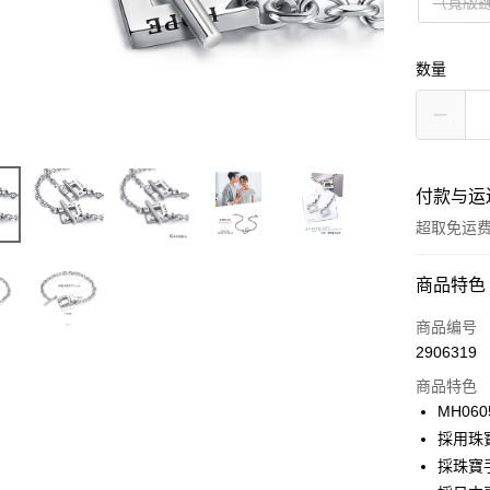
（寬版鏈
数量
付款与运
超取免运
付款方式
商品特色
信用卡一
商品编号
2906319
信用卡分
商品特色
3期 0
MH060
6期 0
合作金
採用珠
华南商
12期 
採珠寶
合作金
上海商
华南商