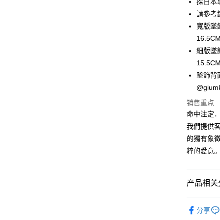
採日本
24期 
合作金
国泰世
上海商
請參考
华南商
台湾中
合作金
超商取货
国泰世
上海商
寬版墜飾
汇丰（
华南商
台湾中
国泰世
联邦商
16.5C
LINE Pay
上海商
汇丰（
台湾中
元大商
兆丰国
細版墜飾
联邦商
汇丰（
Apple Pay
玉山商
台中商
元大商
15.5C
联邦商
台新国
华泰商
玉山商
街口支付
墜飾背
元大商
台湾乐
远东国
台新国
玉山商
@gi
永丰商
台湾乐
悠遊付
台新国
星展（
销售重点
台湾乐
中国信
Google Pa
命中注定
我們提供
Plus PAY
的獨有象徵
AFTEE先
粹的愛意
相关说明
一、關於 A
ATM付款
1. 於付
产品相关分
窗。
货到付款
2. 進行
GIUMKA
3. 訂單
分享
4. 下訂
館長推薦