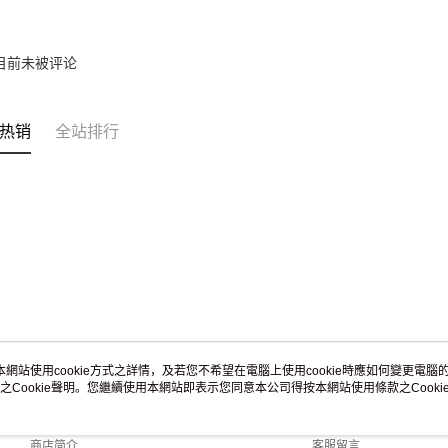
目前未被评论
热销
全站排行
本網站使用cookie方式之詳情，及若您不希望在電腦上使用cookie時應如何變更電腦的c
之Cookie聲明。您繼續使用本網站即表示您同意本公司得按本網站使用條款之Cooki
关于我们
客服资讯
品牌故事
购物说明
商店简介
客服留言