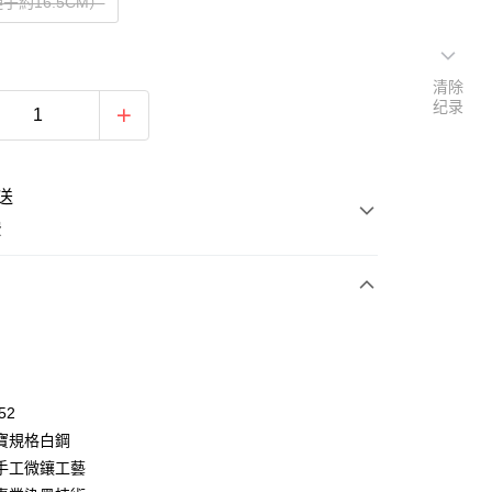
子約16.5CM）
清除
纪录
送
费
次付款
期付款
利率，每期
NT$262
21家银行
52
利率，每期
NT$131
21家银行
库商业银行
第一商业银行
寶規格白鋼
业银行
彰化商业银行
0利率，每期
NT$65
21家银行
手工微鑲工藝
库商业银行
第一商业银行
业储蓄银行
台北富邦商业银行
业银行
彰化商业银行