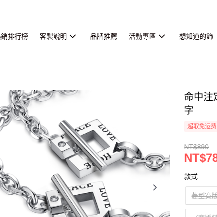
熱銷排行榜
客製說明
品牌推薦
活動專區
想知道的飾
命中注
字
超取免运费
NT$890
NT$78
款式
菱型寬