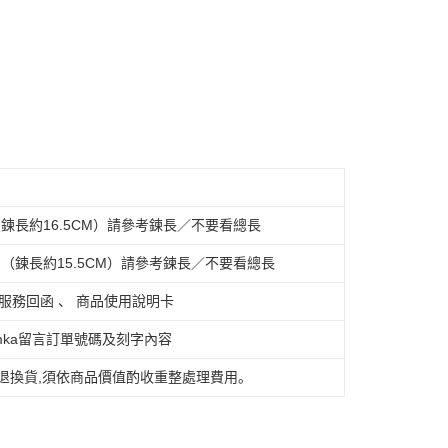
 CM（鍊長約16.5CM）請參考鍊長／不要看總長
.0 CM（鍊長約15.5CM）請參考鍊長／不要看總長
後服務回函 、 商品使用說明卡
umka留言訂單號碼及刻字內容
退換貨,須依商品價值酌收重整處理費用。