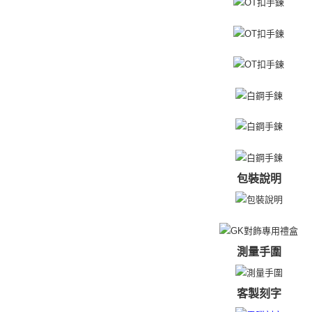
免运费
若款項超過
未成年的
機車快遞(
AFTEE。
umka
若您對於
免运费
聯繫恩沛
同必要之購
黑貓到付(
人資料，
免运费
海外宅配
包裝說明
測量手圍
客製刻字