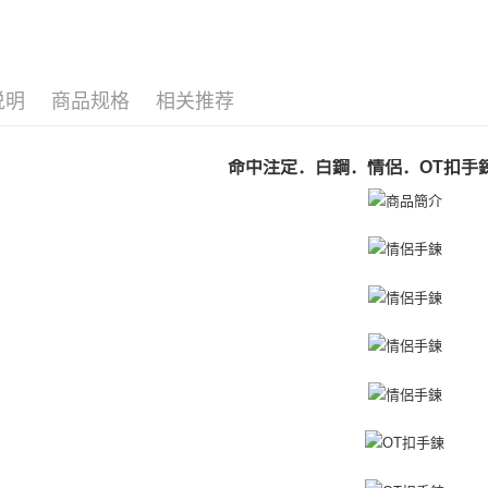
AFTEE 
运送方式
5. 收到
手環/手鍊
APP於四
全家取貨
手環/手鍊
免运费
請留意繳費期
说明
商品规格
相关推荐
抗過敏白
享有最長 
付款後全
情侶手鍊
繳費期限，
免运费
算出。使用
命中注定．白鋼．情侶．OT扣手
定能夠在期
7-11取貨
收到商品與
免运费
二、付款
1. 初次
付款後7-1
之上限額
免运费
2. 結帳金
3. 目前
7-11取貨
三、聲明
免运费
「AFTE
)所提供，
黑貓宅急便
(包含但不
免运费
予 AFT
集、處理、
郵局掛號
明』（
http