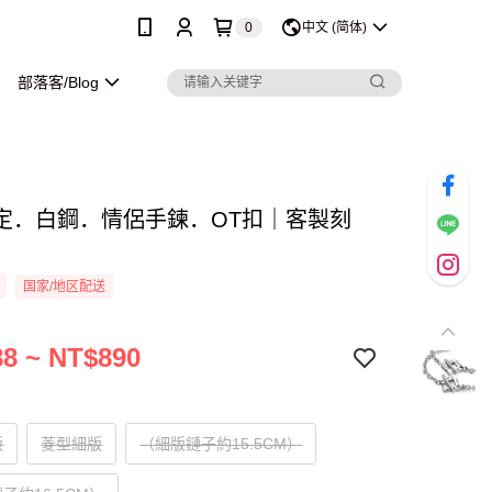
0
中文 (简体)
部落客/Blog
定．白鋼．情侶手鍊．OT扣｜客製刻
国家/地区配送
8 ~ NT$890
版
菱型細版
（細版鏈子約15.5CM）