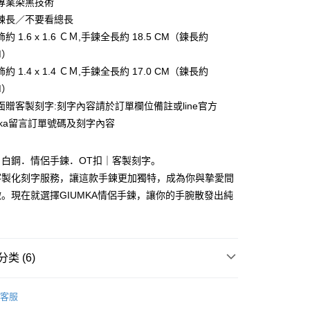
專業染黑技術
0利率，每期
NT$32
20家银行
库商业银行
第一商业银行
华商业银行
兆丰国际商业银行
业储蓄银行
台北富邦商业银行
鍊長／不要看總長
业银行
彰化商业银行
小企业银行
台中商业银行
库商业银行
第一商业银行
付款
华商业银行
兆丰国际商业银行
业储蓄银行
台北富邦商业银行
約 1.6 x 1.6 ＣＭ,手鍊全長約 18.5 CM（鍊長約
台湾）商业银行
华泰商业银行
业银行
彰化商业银行
小企业银行
台中商业银行
华商业银行
兆丰国际商业银行
业银行
远东国际商业银行
M）
业储蓄银行
台北富邦商业银行
台湾）商业银行
华泰商业银行
小企业银行
台中商业银行
业银行
永丰商业银行
际商业银行
台湾中小企业银行
約 1.4 x 1.4 ＣＭ,手鍊全長約 17.0 CM（鍊長約
业银行
远东国际商业银行
台湾）商业银行
华泰商业银行
业银行
星展（台湾）商业银行
业银行
汇丰（台湾）商业银行
业银行
永丰商业银行
M）
业银行
远东国际商业银行
际商业银行
中国信托商业银行
业银行
联邦商业银行
业银行
星展（台湾）商业银行
面贈客製刻字:刻字內容請於訂單欄位備註或line官方
业银行
永丰商业银行
天信用卡公司
际商业银行
元大商业银行
际商业银行
中国信托商业银行
业银行
星展（台湾）商业银行
umka留言訂單號碼及刻字內容
业银行
玉山商业银行
天信用卡公司
际商业银行
中国信托商业银行
台湾）商业银行
台新国际商业银行
天信用卡公司
托商业银行
台湾乐天信用卡公司
y
．白鋼．情侶手鍊．OT扣｜客製刻字。
客製化刻字服務，讓這款手鍊更加獨特，成為你與摯愛間
。現在就選擇GIUMKA情侶手鍊，讓你的手腕散發出純
享后付
。
FTEE先享後付
款方式選擇AFTEE先享後付，將跳出AFTEE先享後付手機驗證視
类 (6)
簡訊驗證之後，即可完成結帳手續。
情侶對手環/手鍊
確認後不需事先繳費，商品會配送至您的指定地址。
客服
完成後，您的手機會收到一封繳費通知簡訊，APP會員則會收到
情人禮優惠2件1314