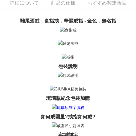
ATM払い
1.お支払い方法でAFTEE代金後払いを選択すると、携帯電話認証ウィンド
詳細について
商品の仕様
おすすめ関連商品
ウが表示されます。
代金引換
2.SMSで認証してお支払い手続を進めてください。
3.注文するときのお支払いは不要です。商品はご指定の住所に配送されま
雞尾酒戒．食指戒．華麗戒指 - 金色．無名指
す。
配送方法
4.ご注文が完了すると、携帯に支払い通知のSMSが届きます。アプリ会員
の場合は、AFTEE アプリプッシュ通知が届きます。
全家取貨付款
5.商品受け取り時のお支払いは不要です。商品を確かめてから、SMSまた
送料無料
はアプリの通知に従って、4大コンビニ、またはATM/オンラインバンキン
グでお支払いください。
付款後全家取貨
代金納付期限は最短で 14 日以内ですので、ご注意ください。AFTEE アプ
送料無料
包裝說明
リをダウンロードして AFTEE 会員になるとお支払い期限を最長 45 日以内
まで延長できます。
7-11取貨付款
送料無料
お支払期限は、ショップが請求した期日と、AFTEEで延長できる日数をも
とに計算されます。AFTEEで注文すると、商品を受け取るまで支払い期限
付款後7-11取貨
を延長できますが、商品を期限内に受け取れない場合があります（例：予
琉璃瓶紀念包裝加購
約商品や商品到着日が比較的遅い商品）。そのため、商品到着の有無に関
送料無料
わらず、AFTEEで指定された期限内にお支払いください。
7-11取貨(快速到店)
如何戒圍量?戒指如何戴?
二、支払い限度額
送料無料
1.初回 AFTEEを ご利用の際に、認証結果及び当社の審査の結果に基づ
き、限度額が設定されます。
2.決済金額は最低NT$20です。
黑貓宅急便-(離島請自行填寫住址)
客製刻字