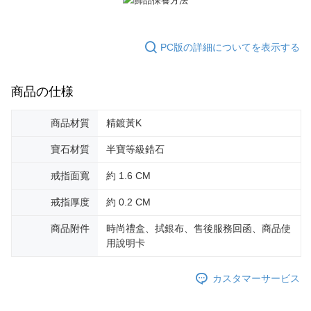
PC版の詳細についてを表示する
商品の仕様
商品材質
精鍍黃K
寶石材質
半寶等級鋯石
戒指面寬
約 1.6 CM
戒指厚度
約 0.2 CM
商品附件
時尚禮盒、拭銀布、售後服務回函、商品使
用說明卡
カスタマーサービス