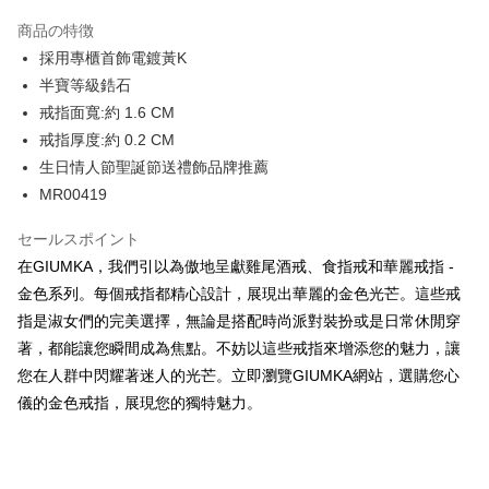
3回払い、金利0、毎回
NT$426
21行の銀行
商品の特徴
6回払い、金利0、毎回
NT$213
21行の銀行
合作金庫商業銀行
第一商業銀行
採用專櫃首飾電鍍黃K
華南商業銀行
彰化商業銀行
12回払い、金利0、毎回
NT$106
21行の銀行
合作金庫商業銀行
第一商業銀行
半寶等級鋯石
上海商業儲蓄銀行
台北富邦商業銀行
華南商業銀行
彰化商業銀行
24回払い、金利0、毎回
NT$53
20行の銀行
合作金庫商業銀行
第一商業銀行
国泰世華商業銀行
兆豐國際商業銀行
戒指面寬:約 1.6 CM
上海商業儲蓄銀行
台北富邦商業銀行
華南商業銀行
彰化商業銀行
台湾中小企業銀行
台中商業銀行
合作金庫商業銀行
第一商業銀行
戒指厚度:約 0.2 CM
コンビニ店頭代金引換
国泰世華商業銀行
兆豐國際商業銀行
上海商業儲蓄銀行
台北富邦商業銀行
HSBC(台湾)商業銀行
華泰商業銀行
華南商業銀行
彰化商業銀行
台湾中小企業銀行
台中商業銀行
生日情人節聖誕節送禮飾品牌推薦
国泰世華商業銀行
兆豐國際商業銀行
聯邦商業銀行
遠東国際商業銀行
LINE Pay
上海商業儲蓄銀行
台北富邦商業銀行
HSBC(台湾)商業銀行
華泰商業銀行
MR00419
台湾中小企業銀行
台中商業銀行
元大商業銀行
永豐商業銀行
兆豐國際商業銀行
台湾中小企業銀行
聯邦商業銀行
遠東国際商業銀行
HSBC(台湾)商業銀行
華泰商業銀行
Apple Pay
玉山商業銀行
星展(台湾)商業銀行
台中商業銀行
HSBC(台湾)商業銀行
元大商業銀行
永豐商業銀行
セールスポイント
聯邦商業銀行
遠東国際商業銀行
台新國際商業銀行
中国信託商業銀行
華泰商業銀行
聯邦商業銀行
玉山商業銀行
星展(台湾)商業銀行
JKOPAY
元大商業銀行
永豐商業銀行
在GIUMKA，我們引以為傲地呈獻雞尾酒戒、食指戒和華麗戒指 -
台湾楽天クレジットカード会社
遠東国際商業銀行
元大商業銀行
台新國際商業銀行
中国信託商業銀行
玉山商業銀行
星展(台湾)商業銀行
金色系列。每個戒指都精心設計，展現出華麗的金色光芒。這些戒
永豐商業銀行
玉山商業銀行
台湾楽天クレジットカード会社
Easy Wallet
台新國際商業銀行
中国信託商業銀行
星展(台湾)商業銀行
台新國際商業銀行
指是淑女們的完美選擇，無論是搭配時尚派對裝扮或是日常休閒穿
台湾楽天クレジットカード会社
中国信託商業銀行
台湾楽天クレジットカード会社
Google Pay
著，都能讓您瞬間成為焦點。不妨以這些戒指來增添您的魅力，讓
您在人群中閃耀著迷人的光芒。立即瀏覽GIUMKA網站，選購您心
Plus Pay
儀的金色戒指，展現您的獨特魅力。
AFTEE代金後払い
説明
一、 AFTEE代金後払いについて