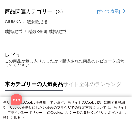
商品関連カテゴリー（3）
[すべて表示]
GIUMKA
淑女款戒指
戒指/尾戒
精鍍K金飾 戒指/尾戒
レビュー
この商品が気に入りましたか？購入された商品のレビューを投稿
してください
本カテゴリーの人気商品
サイト全体のランキング
当サイトではCookieを使用しています。当サイトのCookie使用に関する詳細
人気タグ
や、Cookieを無効にしたい場合のブラウザでの設定方法については、当サイト
「
プライバシーポリシー
」のCookieポリシーをご参照ください。お客さま
が、当サイトを引き続き使用される場合、当社がサイト利用規約のCookieポリ
詳しく見る >
シーに基づいてCookieを使用することに同意したものとみなします。