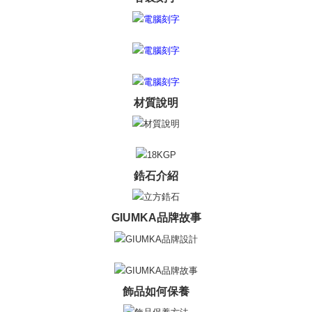
3.現在、台湾の会員のみご利用いただけます。
送料無料
三、利用規約「AFTEE代金後払い」（以下当サービスという）はネットプ
郵局掛號
ロテクションズ（以下 AFTEE という）が提供し、AFTEEが代金を徴収し
ます。当サービスご利用の際に提供しなければならない個人情報（注文者
送料無料
の氏名、電話番号、受取人の氏名、電話番号、受取人住所を含むがこれに
限らない）は、AFTEEに渡され当サービスで必要な範囲内で利用されま
機車快遞(限大台北地區運費到付) 下單後請聯絡LINE官方帳號 @gi
す。AFTEEの個人情報の収集、処理、利用について、詳細はAFTEE公式ホ
umka
材質說明
ームページの『個人情報の収集、処理及び利用に関する声明』をご参照く
ださい（
https://aftee.tw/privacypolicy/
）。
送料無料
AFTEEの初回ご利用の際に、審査を通過すれば、最高額がNT$10,000にな
黑貓到付(離島不適用)
ります。支払い期限を過ぎた場合、その金額に基づいて年利20%の遅延滞
送料無料
納金が加算されます。未成年の利用者は、事前に法定代理人または後見人
鋯石介紹
の同意を得ればAFTEEをご利用いただけます。
海外宅配
送料を確認
個人情報の処理、利用について疑問がある、または関連する法律の権利を
GIUMKA品牌故事
行使したい場合は、ネットプロテクションズ
cs_tw@netprotections.co.jp
にご連絡ください。上記に示した個人情報を、必要な購入注文書とあわせ
てAFTEEにご提供いただく、またはAFTEEにあなたの個人情報の収集、処
理、利用を許可することににご同意いただけない場合は、当サービスを選
択しないでください。
飾品如何保養