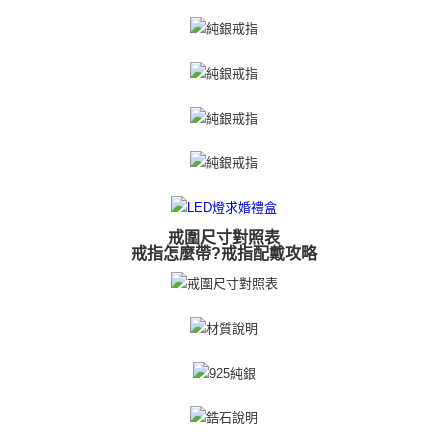
https://aftee.tw/terms/#terms3
黑貓宅急便-(離島請自行填寫住址)
３．未成年的使用者請事先徵得法定代理人或監護人之同意方可使用
免運費
「AFTEE先享後付」，若未經同意申辦者引起之損失，本公司不負相關責
任。
郵局掛號
４．使用「AFTEE先享後付」時，將依據個別帳號之用戶狀況，依本公司即
時審查核予不同之上限額度；若仍有額度不足之情形，本公司將視審查結果
免運費
請求用戶進行身份認證。
５．嚴禁一人註冊多個帳號或使用他人資訊註冊。若發現惡意使用之情形，
機車快遞(限大台北地區運費到付) 下單後請聯絡LINE官方帳號 @gi
恩沛科技股份有限公司將有權停止該用戶之使用額度並採取法律行動。
umka
免運費
黑貓到付(離島不適用)
戒圍尺寸對照表
戒指怎麼帶?戒指配戴攻略
免運費
海外宅配
查看運費