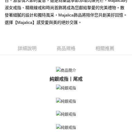
日、激發情人節的愛意，還是為聖誕季節添增閃爍光芒，Majalica的
【關於「AFTEE先享後付」】
ATM付款
淑女戒指、精緻線戒和時尚首飾將成為您獻給摯愛的完美禮物。散
AFTEE先享後付是「在收到商品之後才付款」的支付方式。 讓您購物簡單
便利好安心！
發著細膩的設計和獨特風采，Majalica飾品將陪伴您共創美好回憶。
貨到付款
１．簡單：不需註冊會員、不需綁卡、不需儲值。
選擇【Majalica】感受愛與美的絕妙交匯。
２．便利：只要手機號碼，簡訊認證，即可結帳。
３．安心：先確認商品／服務後，再付款。
運送方式
【「AFTEE先享後付」結帳流程】
全家取貨付款
１．於結帳方式選擇「AFTEE先享後付」後，將跳轉至「AFTEE先享後付」
詳細說明
商品規格
相關推薦
免運費
結帳頁面，進行簡訊認證並確認金額後，即可完成結帳。
２．訂單成立數日內，您將收到繳費通知簡訊。
付款後全家取貨
３．收到繳費通知簡訊後14天內，點擊此簡訊中的連結，可透過四大超商／
ATM／網路銀行／等多元方式進行付款，方視為交易完成。
免運費
※ 請注意：結帳手續完成當下不需立刻繳費，但若您需要取消訂單，請聯絡
購買商品的店家。未經商家同意取消之訂單仍視為有效，需透過AFTEE先享
純銀戒指丨尾戒
7-11取貨付款
後付繳納相關費用。
免運費
※ 交易是否成功請以「AFTEE先享後付 」之結帳頁面顯示為準，若有關於
是否繳費成功／繳費後需取消欲退款等相關疑問，請聯繫「AFTEE先享後付
客戶支援中心」
https://netprotections.freshdesk.com/support/home
付款後7-11取貨
免運費
【注意事項】
１．透過由恩沛科技股份有限公司提供之「AFTEE先享後付」服務完成之交
7-11取貨(快速到店)
易，需依本服務之必要範圍內提供個人資料，並將交易相關給付款項請求債
權轉讓予恩沛科技股份有限公司。
免運費
２．關於個人資料處理事宜，請瀏覽以下網址：