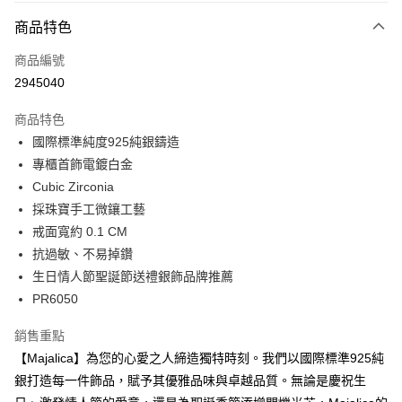
3 期 0 利率 每期
NT$266
21家銀行
商品特色
6 期 0 利率 每期
NT$133
21家銀行
合作金庫商業銀行
第一商業銀行
商品編號
華南商業銀行
彰化商業銀行
12 期 0 利率 每期
NT$66
21家銀行
合作金庫商業銀行
第一商業銀行
2945040
上海商業儲蓄銀行
台北富邦商業銀行
華南商業銀行
彰化商業銀行
24 期 0 利率 每期
NT$33
20家銀行
合作金庫商業銀行
第一商業銀行
國泰世華商業銀行
兆豐國際商業銀行
上海商業儲蓄銀行
台北富邦商業銀行
商品特色
華南商業銀行
彰化商業銀行
臺灣中小企業銀行
台中商業銀行
合作金庫商業銀行
第一商業銀行
超商取貨付款
國泰世華商業銀行
兆豐國際商業銀行
國際標準純度925純銀鑄造
上海商業儲蓄銀行
台北富邦商業銀行
匯豐（台灣）商業銀行
華泰商業銀行
華南商業銀行
彰化商業銀行
臺灣中小企業銀行
台中商業銀行
國泰世華商業銀行
兆豐國際商業銀行
專櫃首飾電鍍白金
聯邦商業銀行
遠東國際商業銀行
LINE Pay
上海商業儲蓄銀行
台北富邦商業銀行
匯豐（台灣）商業銀行
華泰商業銀行
臺灣中小企業銀行
台中商業銀行
元大商業銀行
永豐商業銀行
Cubic Zirconia
兆豐國際商業銀行
臺灣中小企業銀行
聯邦商業銀行
遠東國際商業銀行
匯豐（台灣）商業銀行
華泰商業銀行
Apple Pay
玉山商業銀行
星展（台灣）商業銀行
台中商業銀行
匯豐（台灣）商業銀行
採珠寶手工微鑲工藝
元大商業銀行
永豐商業銀行
聯邦商業銀行
遠東國際商業銀行
台新國際商業銀行
中國信託商業銀行
華泰商業銀行
聯邦商業銀行
玉山商業銀行
星展（台灣）商業銀行
戒面寬約 0.1 CM
街口支付
元大商業銀行
永豐商業銀行
台灣樂天信用卡公司
遠東國際商業銀行
元大商業銀行
台新國際商業銀行
中國信託商業銀行
抗過敏、不易掉鑽
玉山商業銀行
星展（台灣）商業銀行
永豐商業銀行
玉山商業銀行
台灣樂天信用卡公司
悠遊付
台新國際商業銀行
中國信託商業銀行
生日情人節聖誕節送禮銀飾品牌推薦
星展（台灣）商業銀行
台新國際商業銀行
台灣樂天信用卡公司
PR6050
中國信託商業銀行
台灣樂天信用卡公司
Google Pay
全盈+PAY
銷售重點
【Majalica】為您的心愛之人締造獨特時刻。我們以國際標準925純
AFTEE先享後付
銀打造每一件飾品，賦予其優雅品味與卓越品質。無論是慶祝生
相關說明