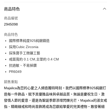
信用卡分期付款
3 期 0 利率 每期
NT$333
21家銀行
商品特色
6 期 0 利率 每期
NT$166
21家銀行
合作金庫商業銀行
第一商業銀行
商品編號
華南商業銀行
彰化商業銀行
12 期 0 利率 每期
NT$83
21家銀行
合作金庫商業銀行
第一商業銀行
2945098
上海商業儲蓄銀行
台北富邦商業銀行
華南商業銀行
彰化商業銀行
24 期 0 利率 每期
NT$41
20家銀行
合作金庫商業銀行
第一商業銀行
國泰世華商業銀行
兆豐國際商業銀行
上海商業儲蓄銀行
台北富邦商業銀行
商品特色
華南商業銀行
彰化商業銀行
臺灣中小企業銀行
台中商業銀行
合作金庫商業銀行
第一商業銀行
超商取貨付款
國泰世華商業銀行
兆豐國際商業銀行
國際標準純度925純銀鑄造
上海商業儲蓄銀行
台北富邦商業銀行
匯豐（台灣）商業銀行
華泰商業銀行
華南商業銀行
彰化商業銀行
臺灣中小企業銀行
台中商業銀行
國泰世華商業銀行
兆豐國際商業銀行
採用Cubic Zirconia
聯邦商業銀行
遠東國際商業銀行
LINE Pay
上海商業儲蓄銀行
台北富邦商業銀行
匯豐（台灣）商業銀行
華泰商業銀行
臺灣中小企業銀行
台中商業銀行
元大商業銀行
永豐商業銀行
採珠寶手工微鑲工藝
兆豐國際商業銀行
臺灣中小企業銀行
聯邦商業銀行
遠東國際商業銀行
匯豐（台灣）商業銀行
華泰商業銀行
Apple Pay
玉山商業銀行
星展（台灣）商業銀行
台中商業銀行
匯豐（台灣）商業銀行
戒面寬約 0.1 CM,主墜約 0.4 CM
元大商業銀行
永豐商業銀行
聯邦商業銀行
遠東國際商業銀行
台新國際商業銀行
中國信託商業銀行
華泰商業銀行
聯邦商業銀行
玉山商業銀行
星展（台灣）商業銀行
抗過敏、不易掉鑽
街口支付
元大商業銀行
永豐商業銀行
台灣樂天信用卡公司
遠東國際商業銀行
元大商業銀行
台新國際商業銀行
中國信託商業銀行
PR6049
玉山商業銀行
星展（台灣）商業銀行
永豐商業銀行
玉山商業銀行
台灣樂天信用卡公司
悠遊付
台新國際商業銀行
中國信託商業銀行
星展（台灣）商業銀行
台新國際商業銀行
銷售重點
台灣樂天信用卡公司
中國信託商業銀行
台灣樂天信用卡公司
Google Pay
Majalica為您的心愛之人締造獨特時刻。我們以國際標準925純銀打
全盈+PAY
造每一件飾品，賦予其優雅品味與卓越品質。無論是慶祝生日、激
發情人節的愛意，還是為聖誕季節添增閃爍光芒，Majalica的淑女戒
AFTEE先享後付
指、精緻線戒和時尚首飾將成為您獻給摯愛的完美禮物。散發著細
相關說明