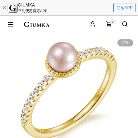
GIUMKA
開啟APP
立刻使用官方APP
0
1
/
10