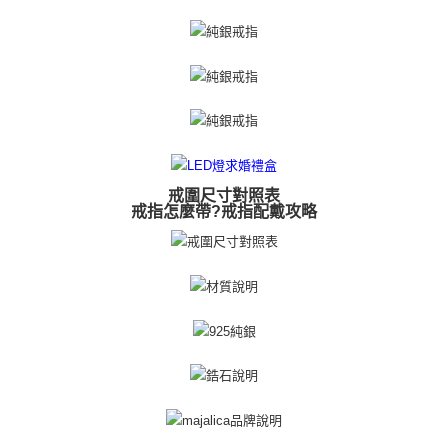
https://aftee.tw/terms/#terms3
黑貓宅急便-(離島請自行填寫住址)
３．未成年的使用者請事先徵得法定代理人或監護人之同意方可使用
免運費
「AFTEE先享後付」，若未經同意申辦者引起之損失，本公司不負相關責
任。
郵局掛號
４．使用「AFTEE先享後付」時，將依據個別帳號之用戶狀況，依本公司即
時審查核予不同之上限額度；若仍有額度不足之情形，本公司將視審查結果
免運費
請求用戶進行身份認證。
５．嚴禁一人註冊多個帳號或使用他人資訊註冊。若發現惡意使用之情形，
機車快遞(限大台北地區運費到付) 下單後請聯絡LINE官方帳號 @gi
恩沛科技股份有限公司將有權停止該用戶之使用額度並採取法律行動。
umka
戒圍尺寸對照表
免運費
戒指怎麼帶?戒指配戴攻略
黑貓到付(離島不適用)
免運費
海外宅配
查看運費