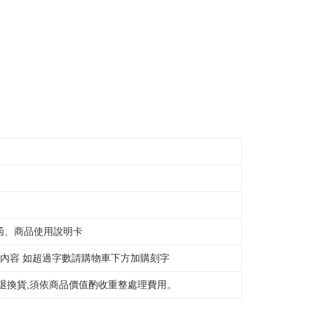
参照ください（
https://aftee.tw/privacypolicy/
）。
の初回ご利用の際に、審査を通過すれば、最高額がNT$10,000に
支払い期限を過ぎた場合、その金額に基づいて年利20%の遅
離島不適用)
が加算されます。未成年の利用者は、事前に法定代理人または
意を得ればAFTEEをご利用いただけます。
送料を確認
の処理、利用について疑問がある、または関連する法律の権利
たい場合は、ネットプロテクションズ
rotections.co.jp
にご連絡ください。上記に示した個人情報
購入注文書とあわせてAFTEEにご提供いただく、または
にあなたの個人情報の収集、処理、利用を許可することににご同
けない場合は、当サービスを選択しないでください。
函、商品使用說明卡
字內容 如超過字數請購物車下方加購刻字
退換貨,須依商品價值酌收重整處理費用。