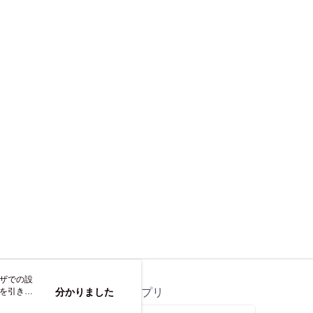
ウザでの設
トを引き続
ス
分かりました
公式アプリ
なします。