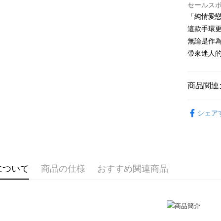
LINE Pay
上海商
HSBC
セールス
台湾中
元大商
兆豐國
聯邦商
「純情愛
HSBC
Apple Pay
玉山商
台中商
元大商
這款手環
聯邦商
台新國
華泰商
玉山商
JKOPAY
元大商
無論是作為
台湾楽
遠東国
台新國
玉山商
帶來迷人
永豐商
台湾楽
Easy Walle
台新國
星展(台
台湾楽
中国信
Google Pa
商品関連
Plus Pay
GIUMKA
AFTEE
シェア
館長推薦
説明
一、 AF
手環/手鍊
ATM払い
1.お支払
ドウが表
手環/手鍊
代金引換
2.SMS
について
商品の仕様
おすすめ関連商品
3.注文す
抗過敏白
す。
情侶手環
4.ご注文
配送方法
員の場合は
5.商品受
全家取貨
たはアプリ
送料無料