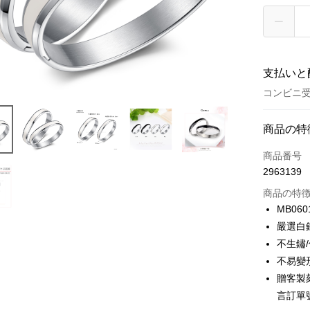
支払いと
コンビニ
お支払い
商品の特
クレジット
商品番号
2963139
クレジッ
商品の特
3回払
MB060
6回払
合作金
嚴選白
華南商
12回
合作金
不生鏽
上海商
華南商
24回
不易變
合作金
国泰世
上海商
華南商
贈客製刻
台湾中
合作金
コンビニ
国泰世
上海商
言訂單
HSBC
華南商
台湾中
国泰世
聯邦商