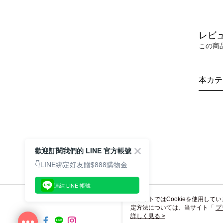
レビ
この商
本カテ
歡迎訂閱我們的 LINE 官方帳號
👇LINE綁定好友贈$888購物金
連結 LINE 帳號
当サイトではCookieを使用して
定方法については、当サイト「
プ
き使用される場合、当社がサイト利用
詳しく見る >