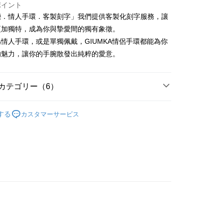
業儲蓄銀行
台北富邦商業銀行
(台湾)商業銀行
華泰商業銀行
ポイント
小企業銀行
台中商業銀行
業銀行
永豐商業銀行
際商業銀行
台湾中小企業銀行
業銀行
遠東国際商業銀行
戀．情人手環．客製刻字」我們提供客製化刻字服務，讓
(台湾)商業銀行
華泰商業銀行
業銀行
星展(台湾)商業銀行
業銀行
HSBC(台湾)商業銀行
業銀行
永豐商業銀行
更加獨特，成為你與摯愛間的獨有象徵。
業銀行
遠東国際商業銀行
際商業銀行
中国信託商業銀行
業銀行
聯邦商業銀行
業銀行
星展(台湾)商業銀行
業銀行
永豐商業銀行
情人手環，或是單獨佩戴，GIUMKA情侶手環都能為你
天クレジットカード会社
際商業銀行
元大商業銀行
際商業銀行
中国信託商業銀行
業銀行
星展(台湾)商業銀行
的魅力，讓你的手腕散發出純粹的愛意。
業銀行
玉山商業銀行
天クレジットカード会社
t
際商業銀行
中国信託商業銀行
湾)商業銀行
台新國際商業銀行
天クレジットカード会社
託商業銀行
台湾楽天クレジットカード会社
y
カテゴリー（6）
情侶對手環/手鍊
代金後払い
する
カスタマーサービス
情人禮優惠2件1314
TEE代金後払いについて
/蠶絲手繩
白鋼 手鍊/手環
い方法でAFTEE代金後払いを選択すると、携帯電話認証ウィン
示されます。
/蠶絲手繩
情侶手環/手鍊
で認証してお支払い手続を進めてください。
るときのお支払いは不要です。商品はご指定の住所に配送されま
鋼
白鋼 情人手鍊/手環
が完了すると、携帯に支払い通知のSMSが届きます。アプリ会
、AFTEE アプリプッシュ通知が届きます。
け取り時のお支払いは不要です。商品を確かめてから、SMSま
付款
の通知に従って、4大コンビニ、またはATM/オンラインバンキ