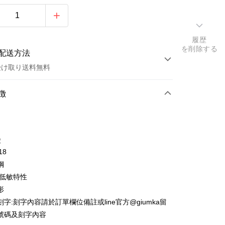
履歴
を削除する
配送方法
受け取り送料無料
方法
徴
カード1回払い
トカード分割払い
徴
い、金利0、毎回
NT$262
21行の銀行
18
い、金利0、毎回
NT$131
21行の銀行
庫商業銀行
第一商業銀行
鋼
業銀行
彰化商業銀行
払い、金利0、毎回
NT$65
21行の銀行
庫商業銀行
第一商業銀行
/低敏特性
業儲蓄銀行
台北富邦商業銀行
業銀行
彰化商業銀行
払い、金利0、毎回
形
NT$32
20行の銀行
庫商業銀行
第一商業銀行
華商業銀行
兆豐國際商業銀行
業儲蓄銀行
台北富邦商業銀行
業銀行
彰化商業銀行
字:刻字內容請於訂單欄位備註或line官方@giumka留
小企業銀行
台中商業銀行
庫商業銀行
第一商業銀行
店頭代金引換
華商業銀行
兆豐國際商業銀行
業儲蓄銀行
台北富邦商業銀行
號碼及刻字內容
(台湾)商業銀行
華泰商業銀行
業銀行
彰化商業銀行
小企業銀行
台中商業銀行
華商業銀行
兆豐國際商業銀行
業銀行
遠東国際商業銀行