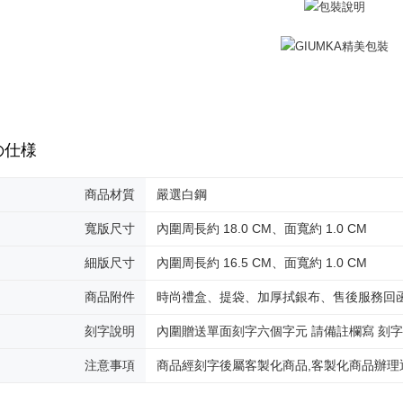
明』をご
送料無料
AFTEE
なります。
黑貓到付(
延滞納金
送料無料
後見人の同
海外宅配
個人情報
を行使し
cs_tw@netp
の仕様
を、必要な
AFTEE
商品材質
嚴選白鋼
意いただ
寬版尺寸
內圍周長約 18.0 CM、面寬約 1.0 CM
細版尺寸
內圍周長約 16.5 CM、面寬約 1.0 CM
商品附件
時尚禮盒、提袋、加厚拭銀布、售後服務回
刻字說明
內圍贈送單面刻字六個字元 請備註欄寫 刻
注意事項
商品經刻字後屬客製化商品,客製化商品辦理