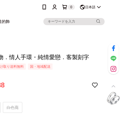
0
日本語
道的飾
物．情人手環・純情愛戀．客製刻字
け取り送料無料
国・地域配送
88
白色寬