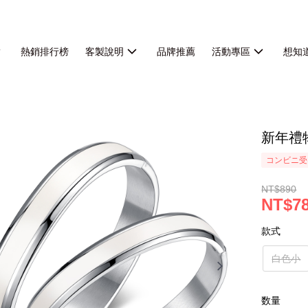
熱銷排行榜
客製說明
品牌推薦
活動專區
想知
新年禮
コンビニ受
NT$890
NT$7
款式
白色小
数量