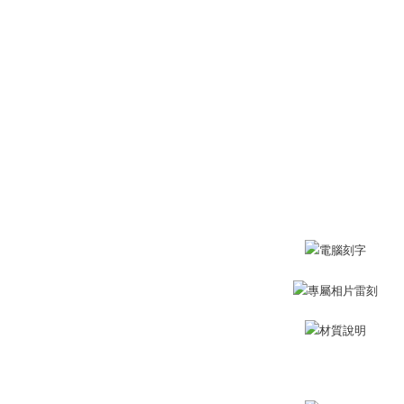
ングでお
付款後全
代金納付期
プリをダウ
送料無料
以内まで
7-11取貨
お支払期限
送料無料
もとに計算
期限を延
（例：予
付款後7-1
の有無に関
送料無料
二、支払
7-11取貨
1.初回 
き、限度
送料無料
2.決済金額
3.現在、
黑貓宅急便
送料無料
三、利用規
プロテクシ
郵局掛號
します。
文者の氏
送料無料
これに限ら
されます。
機車快遞(
AFTEE
umka