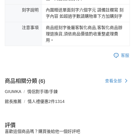
刻字說明
內圍贈送單面刻字六個字元 請備註欄寫 刻
字內容 如超過字數請購物車下方加購刻字
注意事項
商品經刻字後屬客製化商品,客製化商品辦
理退換貨,須依商品價值酌收重整處理費
用。
客服
商品相關分類 (6)
查看全部
GIUMKA
情侶對手環/手鍊
館長推薦
情人禮優惠2件1314
評價
喜歡這個商品嗎？購買後給他一個好評吧