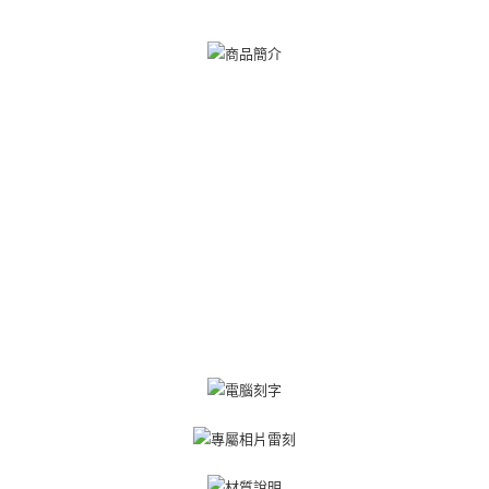
【關於「AFTEE先享後付」】
ATM付款
AFTEE先享後付是「在收到商品之後才付款」的支付方式。 讓您購物簡單
便利好安心！
貨到付款
１．簡單：不需註冊會員、不需綁卡、不需儲值。
２．便利：只要手機號碼，簡訊認證，即可結帳。
３．安心：先確認商品／服務後，再付款。
運送方式
【「AFTEE先享後付」結帳流程】
全家取貨付款
１．於結帳方式選擇「AFTEE先享後付」後，將跳轉至「AFTEE先享後付」
免運費
結帳頁面，進行簡訊認證並確認金額後，即可完成結帳。
２．訂單成立數日內，您將收到繳費通知簡訊。
付款後全家取貨
３．收到繳費通知簡訊後14天內，點擊此簡訊中的連結，可透過四大超商／
ATM／網路銀行／等多元方式進行付款，方視為交易完成。
免運費
※ 請注意：結帳手續完成當下不需立刻繳費，但若您需要取消訂單，請聯絡
購買商品的店家。未經商家同意取消之訂單仍視為有效，需透過AFTEE先享
7-11取貨付款
後付繳納相關費用。
免運費
※ 交易是否成功請以「AFTEE先享後付 」之結帳頁面顯示為準，若有關於
是否繳費成功／繳費後需取消欲退款等相關疑問，請聯繫「AFTEE先享後付
客戶支援中心」
https://netprotections.freshdesk.com/support/home
付款後7-11取貨
免運費
【注意事項】
１．透過由恩沛科技股份有限公司提供之「AFTEE先享後付」服務完成之交
7-11取貨(快速到店)
易，需依本服務之必要範圍內提供個人資料，並將交易相關給付款項請求債
權轉讓予恩沛科技股份有限公司。
免運費
２．關於個人資料處理事宜，請瀏覽以下網址：