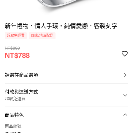
新年禮物．情人手環・純情愛戀．客製刻字
超取免運費
國家/地區配送
NT$890
NT$788
請選擇商品選項
付款與運送方式
超取免運費
付款方式
商品特色
信用卡一次付款
商品編號
信用卡分期付款