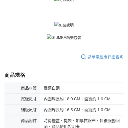
https://aftee.tw/terms/#terms3
黑貓宅急便-(離島請自行填寫住址)
３．未成年的使用者請事先徵得法定代理人或監護人之同意方可使用
免運費
「AFTEE先享後付」，若未經同意申辦者引起之損失，本公司不負相關責
任。
郵局掛號
４．使用「AFTEE先享後付」時，將依據個別帳號之用戶狀況，依本公司即
時審查核予不同之上限額度；若仍有額度不足之情形，本公司將視審查結果
免運費
請求用戶進行身份認證。
５．嚴禁一人註冊多個帳號或使用他人資訊註冊。若發現惡意使用之情形，
機車快遞(限大台北地區運費到付) 下單後請聯絡LINE官方帳號 @gi
恩沛科技股份有限公司將有權停止該用戶之使用額度並採取法律行動。
umka
免運費
顯示電腦版詳細說明
黑貓到付(離島不適用)
免運費
商品規格
海外宅配
查看運費
商品材質
嚴選白鋼
寬版尺寸
內圍周長約 18.0 CM、面寬約 1.0 CM
細版尺寸
內圍周長約 16.5 CM、面寬約 1.0 CM
商品附件
時尚禮盒、提袋、加厚拭銀布、售後服務回
函、商品使用說明卡