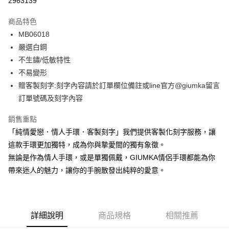
2963139
3 期 0 利率 每期
NT$262
21家銀行
商品特色
6 期 0 利率 每期
NT$131
21家銀行
合作金庫商業銀行
第一商業銀行
MB06018
華南商業銀行
彰化商業銀行
12 期 0 利率 每期
NT$65
21家銀行
合作金庫商業銀行
第一商業銀行
嚴選白鋼
上海商業儲蓄銀行
台北富邦商業銀行
華南商業銀行
彰化商業銀行
24 期 0 利率 每期
NT$32
20家銀行
合作金庫商業銀行
第一商業銀行
國泰世華商業銀行
兆豐國際商業銀行
不生鏽/低敏特性
上海商業儲蓄銀行
台北富邦商業銀行
華南商業銀行
彰化商業銀行
臺灣中小企業銀行
台中商業銀行
合作金庫商業銀行
第一商業銀行
不易變形
超商取貨付款
國泰世華商業銀行
兆豐國際商業銀行
上海商業儲蓄銀行
台北富邦商業銀行
匯豐（台灣）商業銀行
華泰商業銀行
華南商業銀行
彰化商業銀行
臺灣中小企業銀行
台中商業銀行
贈客製刻字:刻字內容請於訂單欄位備註或line官方@giumka留言
國泰世華商業銀行
兆豐國際商業銀行
聯邦商業銀行
遠東國際商業銀行
LINE Pay
上海商業儲蓄銀行
台北富邦商業銀行
匯豐（台灣）商業銀行
華泰商業銀行
訂單號碼及刻字內容
臺灣中小企業銀行
台中商業銀行
元大商業銀行
永豐商業銀行
兆豐國際商業銀行
臺灣中小企業銀行
聯邦商業銀行
遠東國際商業銀行
匯豐（台灣）商業銀行
華泰商業銀行
Apple Pay
玉山商業銀行
星展（台灣）商業銀行
台中商業銀行
匯豐（台灣）商業銀行
元大商業銀行
永豐商業銀行
銷售重點
聯邦商業銀行
遠東國際商業銀行
台新國際商業銀行
中國信託商業銀行
華泰商業銀行
聯邦商業銀行
玉山商業銀行
星展（台灣）商業銀行
街口支付
「純情愛戀．情人手環．客製刻字」我們提供客製化刻字服務，讓
元大商業銀行
永豐商業銀行
台灣樂天信用卡公司
遠東國際商業銀行
元大商業銀行
台新國際商業銀行
中國信託商業銀行
玉山商業銀行
星展（台灣）商業銀行
這款手環更加獨特，成為你與摯愛間的獨有象徵。
永豐商業銀行
玉山商業銀行
台灣樂天信用卡公司
悠遊付
台新國際商業銀行
中國信託商業銀行
無論是作為情人手環，或是單獨佩戴，GIUMKA情侶手環都能為你
星展（台灣）商業銀行
台新國際商業銀行
台灣樂天信用卡公司
中國信託商業銀行
台灣樂天信用卡公司
Google Pay
帶來迷人的魅力，讓你的手腕散發出純粹的愛意。
全盈+PAY
AFTEE先享後付
詳細說明
商品規格
相關推薦
相關說明