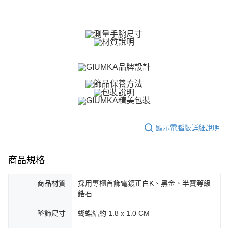
【關於「AFTEE先享後付」】
ATM付款
AFTEE先享後付是「在收到商品之後才付款」的支付方式。 讓您購物簡單
便利好安心！
貨到付款
１．簡單：不需註冊會員、不需綁卡、不需儲值。
２．便利：只要手機號碼，簡訊認證，即可結帳。
３．安心：先確認商品／服務後，再付款。
運送方式
【「AFTEE先享後付」結帳流程】
全家取貨付款
１．於結帳方式選擇「AFTEE先享後付」後，將跳轉至「AFTEE先享後付」
免運費
結帳頁面，進行簡訊認證並確認金額後，即可完成結帳。
２．訂單成立數日內，您將收到繳費通知簡訊。
付款後全家取貨
３．收到繳費通知簡訊後14天內，點擊此簡訊中的連結，可透過四大超商／
ATM／網路銀行／等多元方式進行付款，方視為交易完成。
免運費
※ 請注意：結帳手續完成當下不需立刻繳費，但若您需要取消訂單，請聯絡
顯示電腦版詳細說明
購買商品的店家。未經商家同意取消之訂單仍視為有效，需透過AFTEE先享
7-11取貨付款
後付繳納相關費用。
免運費
※ 交易是否成功請以「AFTEE先享後付 」之結帳頁面顯示為準，若有關於
是否繳費成功／繳費後需取消欲退款等相關疑問，請聯繫「AFTEE先享後付
商品規格
客戶支援中心」
https://netprotections.freshdesk.com/support/home
付款後7-11取貨
免運費
商品材質
採用專櫃首飾電鍍正白K、黑金、半寶等級
【注意事項】
鋯石
１．透過由恩沛科技股份有限公司提供之「AFTEE先享後付」服務完成之交
7-11取貨(快速到店)
易，需依本服務之必要範圍內提供個人資料，並將交易相關給付款項請求債
權轉讓予恩沛科技股份有限公司。
墜飾尺寸
蝴蝶結約 1.8 x 1.0 CM
免運費
２．關於個人資料處理事宜，請瀏覽以下網址：