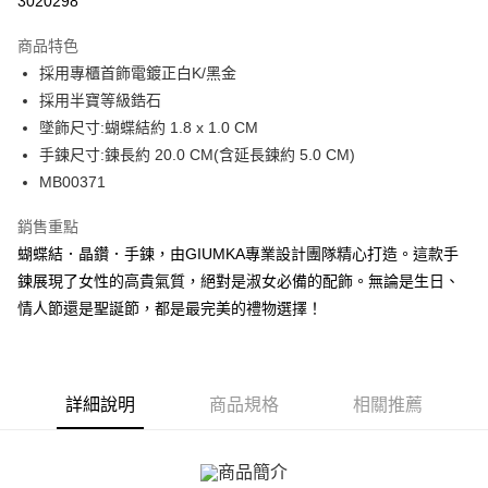
3020298
3 期 0 利率 每期
NT$262
21家銀行
商品特色
6 期 0 利率 每期
NT$131
21家銀行
合作金庫商業銀行
第一商業銀行
採用專櫃首飾電鍍正白K/黑金
華南商業銀行
彰化商業銀行
12 期 0 利率 每期
NT$65
21家銀行
合作金庫商業銀行
第一商業銀行
採用半寶等級鋯石
上海商業儲蓄銀行
台北富邦商業銀行
華南商業銀行
彰化商業銀行
24 期 0 利率 每期
NT$32
20家銀行
合作金庫商業銀行
第一商業銀行
國泰世華商業銀行
兆豐國際商業銀行
墜飾尺寸:蝴蝶結約 1.8 x 1.0 CM
上海商業儲蓄銀行
台北富邦商業銀行
華南商業銀行
彰化商業銀行
臺灣中小企業銀行
台中商業銀行
合作金庫商業銀行
第一商業銀行
手鍊尺寸:鍊長約 20.0 CM(含延長鍊約 5.0 CM)
超商取貨付款
國泰世華商業銀行
兆豐國際商業銀行
上海商業儲蓄銀行
台北富邦商業銀行
匯豐（台灣）商業銀行
華泰商業銀行
華南商業銀行
彰化商業銀行
臺灣中小企業銀行
台中商業銀行
MB00371
國泰世華商業銀行
兆豐國際商業銀行
聯邦商業銀行
遠東國際商業銀行
LINE Pay
上海商業儲蓄銀行
台北富邦商業銀行
匯豐（台灣）商業銀行
華泰商業銀行
臺灣中小企業銀行
台中商業銀行
元大商業銀行
永豐商業銀行
兆豐國際商業銀行
臺灣中小企業銀行
銷售重點
聯邦商業銀行
遠東國際商業銀行
匯豐（台灣）商業銀行
華泰商業銀行
Apple Pay
玉山商業銀行
星展（台灣）商業銀行
台中商業銀行
匯豐（台灣）商業銀行
元大商業銀行
永豐商業銀行
蝴蝶結．晶鑽．手鍊，由GIUMKA專業設計團隊精心打造。這款手
聯邦商業銀行
遠東國際商業銀行
台新國際商業銀行
中國信託商業銀行
華泰商業銀行
聯邦商業銀行
玉山商業銀行
星展（台灣）商業銀行
街口支付
鍊展現了女性的高貴氣質，絕對是淑女必備的配飾。無論是生日、
元大商業銀行
永豐商業銀行
台灣樂天信用卡公司
遠東國際商業銀行
元大商業銀行
台新國際商業銀行
中國信託商業銀行
玉山商業銀行
星展（台灣）商業銀行
情人節還是聖誕節，都是最完美的禮物選擇！
永豐商業銀行
玉山商業銀行
台灣樂天信用卡公司
悠遊付
台新國際商業銀行
中國信託商業銀行
星展（台灣）商業銀行
台新國際商業銀行
台灣樂天信用卡公司
中國信託商業銀行
台灣樂天信用卡公司
Google Pay
全盈+PAY
詳細說明
商品規格
相關推薦
AFTEE先享後付
相關說明