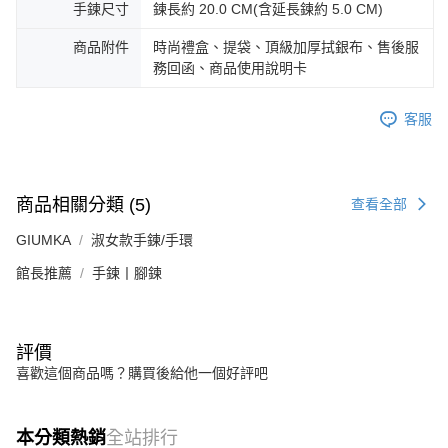
https://aftee.tw/terms/#terms3
黑貓宅急便-(離島請自行填寫住址)
手鍊尺寸
鍊長約 20.0 CM(含延長鍊約 5.0 CM)
３．未成年的使用者請事先徵得法定代理人或監護人之同意方可使用
免運費
「AFTEE先享後付」，若未經同意申辦者引起之損失，本公司不負相關責
商品附件
時尚禮盒、提袋、頂級加厚拭銀布、售後服
任。
務回函、商品使用說明卡
郵局掛號
４．使用「AFTEE先享後付」時，將依據個別帳號之用戶狀況，依本公司即
時審查核予不同之上限額度；若仍有額度不足之情形，本公司將視審查結果
免運費
請求用戶進行身份認證。
客服
５．嚴禁一人註冊多個帳號或使用他人資訊註冊。若發現惡意使用之情形，
機車快遞(限大台北地區運費到付) 下單後請聯絡LINE官方帳號 @gi
恩沛科技股份有限公司將有權停止該用戶之使用額度並採取法律行動。
umka
免運費
商品相關分類 (5)
查看全部
黑貓到付(離島不適用)
GIUMKA
淑女款手鍊/手環
免運費
館長推薦
手鍊丨腳鍊
海外宅配
查看運費
評價
喜歡這個商品嗎？購買後給他一個好評吧
本分類熱銷
全站排行