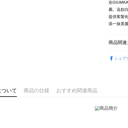
LINE Pay
上海商
在GIUM
HSBC
台湾中
元大商
兆豐國
聯邦商
薦。這款
HSBC
Apple Pay
玉山商
台中商
元大商
提供客製
聯邦商
台新國
華泰商
玉山商
JKOPAY
元大商
添一抹美
台湾楽
遠東国
台新國
玉山商
永豐商
台湾楽
Easy Walle
台新國
星展(台
台湾楽
商品関連
中国信
Google Pa
GIUMKA
Plus Pay
シェア
抗過敏白
AFTEE
説明
館長推薦
一、 AF
ATM払い
手環/手鍊
1.お支払
ドウが表
について
商品の仕様
おすすめ関連商品
手環/手鍊
代金引換
2.SMS
3.注文す
す。
4.ご注文
配送方法
員の場合は
5.商品受
全家取貨
たはアプリ
送料無料