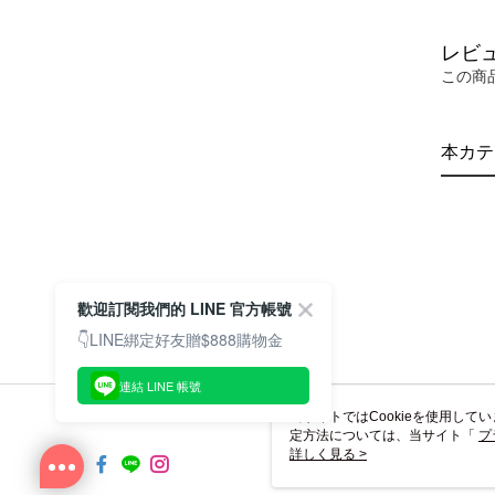
レビ
この商
本カテ
歡迎訂閱我們的 LINE 官方帳號
👇LINE綁定好友贈$888購物金
連結 LINE 帳號
当サイトではCookieを使用して
定方法については、当サイト「
プ
き使用される場合、当社がサイト利用
詳しく見る >