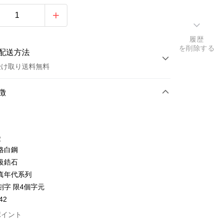
履歴
を削除する
配送方法
受け取り送料無料
方法
徴
カード1回払い
トカード分割払い
徴
い、金利0、毎回
NT$262
21行の銀行
格白鋼
い、金利0、毎回
NT$131
21行の銀行
庫商業銀行
第一商業銀行
級鋯石
業銀行
彰化商業銀行
払い、金利0、毎回
NT$65
21行の銀行
庫商業銀行
第一商業銀行
真年代系列
業儲蓄銀行
台北富邦商業銀行
業銀行
彰化商業銀行
払い、金利0、毎回
刻字 限4個字元
NT$32
20行の銀行
庫商業銀行
第一商業銀行
華商業銀行
兆豐國際商業銀行
業儲蓄銀行
台北富邦商業銀行
業銀行
彰化商業銀行
42
小企業銀行
台中商業銀行
庫商業銀行
第一商業銀行
店頭代金引換
華商業銀行
兆豐國際商業銀行
業儲蓄銀行
台北富邦商業銀行
(台湾)商業銀行
華泰商業銀行
業銀行
彰化商業銀行
ポイント
小企業銀行
台中商業銀行
華商業銀行
兆豐國際商業銀行
業銀行
遠東国際商業銀行