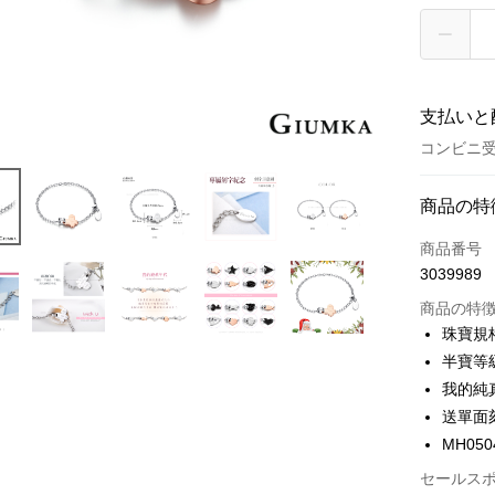
支払いと
コンビニ
お支払い
商品の特
クレジット
商品番号
3039989
クレジッ
商品の特
3回払
珠寶規
6回払
合作金
半寶等
華南商
12回
合作金
我的純
上海商
華南商
24回
送單面
合作金
国泰世
上海商
華南商
MH050
台湾中
合作金
コンビニ
国泰世
上海商
HSBC
華南商
セールス
台湾中
国泰世
聯邦商