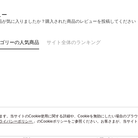
明』をご
送料無料
AFTEE
ュー
なります。
黑貓到付(
品が気に入りましたか？購入された商品のレビューを投稿してください
延滞納金
送料無料
後見人の同
海外宅配
個人情報
ゴリーの人気商品
サイト全体のランキング
を行使し
cs_tw@netp
を、必要な
AFTEE
意いただ
います。当サイトのCookie使用に関する詳細や、Cookieを無効にしたい場合のブラ
ライバシーポリシー
会社概要
」のCookieポリシーをご参照ください。お客さまが、当サイ
カスタマーサービ
規約のCookieポリシーに基づいてCookieを使用することに同意したものとみ
ブランドストーリー
ショッピングガイド