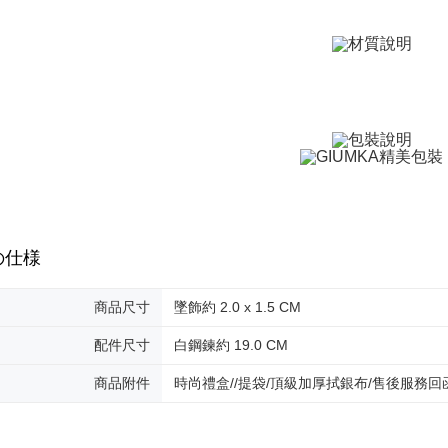
ングでお
付款後全
代金納付期
プリをダウ
送料無料
以内まで
7-11取貨
お支払期限
送料無料
もとに計算
期限を延
（例：予
付款後7-1
の有無に関
送料無料
二、支払
7-11取貨
1.初回 
き、限度
送料無料
の仕様
2.決済金額
3.現在、
黑貓宅急便
商品尺寸
墜飾約 2.0 x 1.5 CM
送料無料
三、利用規
プロテクシ
配件尺寸
白鋼鍊約 19.0 CM
郵局掛號
します。
文者の氏
送料無料
商品附件
時尚禮盒//提袋/頂級加厚拭銀布/售後服務回
これに限ら
されます。
機車快遞(
AFTEE
umka