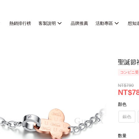
熱銷排行榜
客製說明
品牌推薦
活動專區
想知
聖誕節
コンビニ受
NT$790
NT$7
顏色
銀色
数量