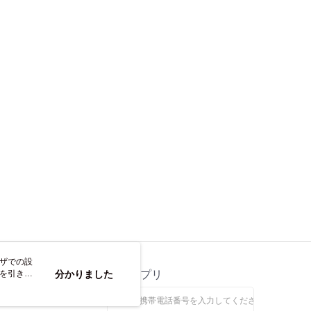
参照ください（
https://aftee.tw/privacypolicy/
）。
の初回ご利用の際に、審査を通過すれば、最高額がNT$10,000に
支払い期限を過ぎた場合、その金額に基づいて年利20%の遅
離島不適用)
が加算されます。未成年の利用者は、事前に法定代理人または
意を得ればAFTEEをご利用いただけます。
送料を確認
の処理、利用について疑問がある、または関連する法律の権利
たい場合は、ネットプロテクションズ
rotections.co.jp
にご連絡ください。上記に示した個人情報
購入注文書とあわせてAFTEEにご提供いただく、または
にあなたの個人情報の収集、処理、利用を許可することににご同
けない場合は、当サービスを選択しないでください。
ウザでの設
トを引き続
ス
分かりました
公式アプリ
なします。