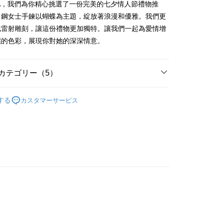
業儲蓄銀行
台北富邦商業銀行
KA，我們為你精心挑選了一份完美的七夕情人節禮物推
(台湾)商業銀行
華泰商業銀行
小企業銀行
台中商業銀行
業銀行
永豐商業銀行
際商業銀行
台湾中小企業銀行
業銀行
遠東国際商業銀行
白鋼女士手鍊以蝴蝶為主題，綻放著浪漫和優雅。我們更
(台湾)商業銀行
華泰商業銀行
業銀行
星展(台湾)商業銀行
業銀行
HSBC(台湾)商業銀行
業銀行
永豐商業銀行
化雷射雕刻，讓這份禮物更加獨特。讓我們一起為愛情增
業銀行
遠東国際商業銀行
際商業銀行
中国信託商業銀行
業銀行
聯邦商業銀行
業銀行
星展(台湾)商業銀行
業銀行
永豐商業銀行
麗的色彩，展現你對她的深深情意。
天クレジットカード会社
際商業銀行
元大商業銀行
際商業銀行
中国信託商業銀行
業銀行
星展(台湾)商業銀行
業銀行
玉山商業銀行
天クレジットカード会社
t
際商業銀行
中国信託商業銀行
湾)商業銀行
台新國際商業銀行
天クレジットカード会社
カテゴリー（5）
託商業銀行
台湾楽天クレジットカード会社
y
淑女款手鍊/手環
する
カスタマーサービス
鋼
白鋼手鍊/環
代金後払い
情人禮優惠2件1314
TEE代金後払いについて
/蠶絲手繩
白鋼 手鍊/手環
い方法でAFTEE代金後払いを選択すると、携帯電話認証ウィン
示されます。
/蠶絲手繩
女生手環/手鍊
で認証してお支払い手続を進めてください。
るときのお支払いは不要です。商品はご指定の住所に配送されま
が完了すると、携帯に支払い通知のSMSが届きます。アプリ会
、AFTEE アプリプッシュ通知が届きます。
け取り時のお支払いは不要です。商品を確かめてから、SMSま
付款
の通知に従って、4大コンビニ、またはATM/オンラインバンキ