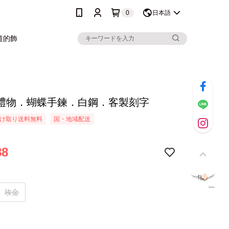
0
日本語
道的飾
禮物．蝴蝶手鍊．白鋼．客製刻字
け取り送料無料
国・地域配送
88
玫金