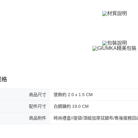
免运费
請留意繳費期
享有最長 
付款後全
繳費期限，
免运费
算出。使用
定能夠在期
7-11取貨
收到商品與
免运费
二、付款
1. 初次
付款後7-1
之上限額
免运费
2. 結帳金
3. 目前
7-11取貨
三、聲明
规格
免运费
「AFTE
)所提供，
黑貓宅急便
商品尺寸
墜飾約 2.0 x 1.5 CM
(包含但不
免运费
予 AFT
集、處理、
配件尺寸
白鋼鍊約 19.0 CM
郵局掛號
明』（
http
商品附件
時尚禮盒//提袋/頂級加厚拭銀布/售後服務回
免运费
若款項超過
未成年的
機車快遞(
AFTEE。