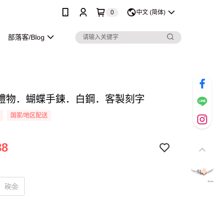
0
中文 (简体)
部落客/Blog
禮物．蝴蝶手鍊．白鋼．客製刻字
国家/地区配送
88
玫金