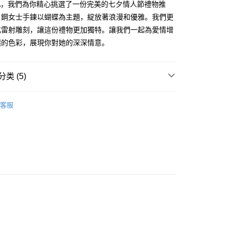
业银行
远东国际商业银行
业储蓄银行
台北富邦商业银行
KA，我們為你精心挑選了一份完美的七夕情人節禮物推
台湾）商业银行
华泰商业银行
小企业银行
台中商业银行
业银行
永丰商业银行
际商业银行
台湾中小企业银行
业银行
远东国际商业银行
白鋼女士手鍊以蝴蝶為主題，綻放著浪漫和優雅。我們更
台湾）商业银行
华泰商业银行
业银行
星展（台湾）商业银行
业银行
汇丰（台湾）商业银行
业银行
永丰商业银行
化雷射雕刻，讓這份禮物更加獨特。讓我們一起為愛情增
业银行
远东国际商业银行
际商业银行
中国信托商业银行
业银行
联邦商业银行
业银行
星展（台湾）商业银行
业银行
永丰商业银行
麗的色彩，展現你對她的深深情意。
天信用卡公司
际商业银行
元大商业银行
际商业银行
中国信托商业银行
业银行
星展（台湾）商业银行
业银行
玉山商业银行
天信用卡公司
际商业银行
中国信托商业银行
台湾）商业银行
台新国际商业银行
天信用卡公司
类 (5)
托商业银行
台湾乐天信用卡公司
y
淑女款手鍊/手環
客服
鋼
白鋼手鍊/環
享后付
情人禮優惠2件1314
FTEE先享後付
/蠶絲手繩
白鋼 手鍊/手環
款方式選擇AFTEE先享後付，將跳出AFTEE先享後付手機驗證視
/蠶絲手繩
女生手環/手鍊
簡訊驗證之後，即可完成結帳手續。
確認後不需事先繳費，商品會配送至您的指定地址。
完成後，您的手機會收到一封繳費通知簡訊，APP會員則會收到
APP推播通知。
商品當下無需繳費，確認無誤後，請再利用繳費通知簡訊或AFTEE
大便利商店‧ATM/網銀等方式進行付款。
付款