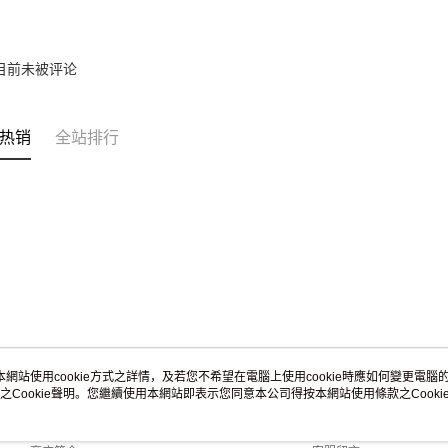
umka
若您對於
免运费
聯繫恩沛
同必要之購
黑貓到付(
目前未被评论
人資料，
免运费
海外宅配
热销
全站排行
本網站使用cookie方式之詳情，及若您不希望在電腦上使用cookie時應如何變更電腦的c
之Cookie聲明。您繼續使用本網站即表示您同意本公司得按本網站使用條款之Cooki
关于我们
客服资讯
品牌故事
购物说明