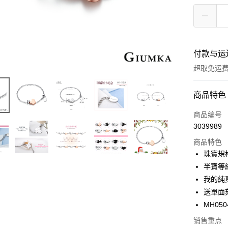
付款与运
超取免运
付款方式
商品特色
信用卡一
商品编号
3039989
信用卡分
商品特色
3期 0
珠寶規
6期 0
合作金
半寶等
华南商
12期 
我的純
合作金
上海商
华南商
送單面
24期 
合作金
国泰世
上海商
MH050
华南商
台湾中
合作金
超商取货
国泰世
上海商
汇丰（
华南商
销售重点
台湾中
国泰世