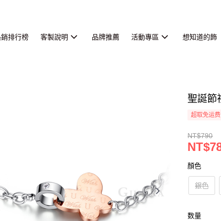
熱銷排行榜
客製說明
品牌推薦
活動專區
想知道的飾
聖誕節
超取免运费
NT$790
NT$7
顏色
銀色
数量