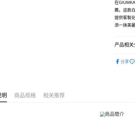
联邦商
LINE Pay
上海商
在GIUM
汇丰（
台湾中
元大商
兆丰国
联邦商
薦。這款
汇丰（
Apple Pay
玉山商
台中商
元大商
提供客製
联邦商
台新国
华泰商
玉山商
街口支付
元大商
添一抹美
台湾乐
远东国
台新国
玉山商
永丰商
台湾乐
悠遊付
台新国
星展（
台湾乐
产品相关分
中国信
Google Pa
GIUMKA
Plus PAY
分享
抗過敏白
AFTEE先
相关说明
館長推薦
一、關於 A
ATM付款
手環/手鍊
1. 於付
窗。
说明
商品规格
相关推荐
手環/手鍊
货到付款
2. 進行
3. 訂單
4. 下訂
AFTEE 
运送方式
5. 收到
APP於四
全家取貨