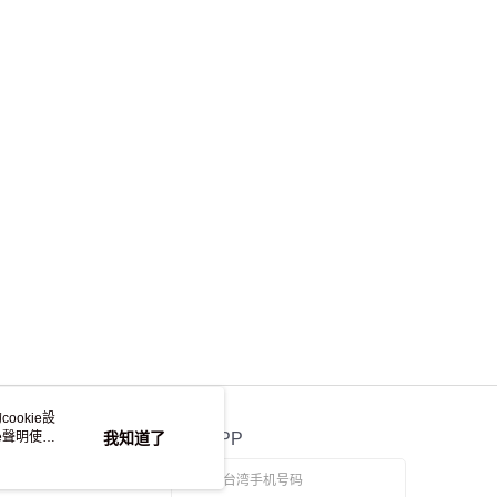
個人資料之處理、利用有任何疑問，或欲行使相關法律權利，請
科技股份有限公司。若您不同意我們將上開所示之個人資料，連
買訂單資訊提供予 AFTEE ，或讓 AFTEE 蒐集處理利用您的個
離島不適用)
請勿選用本服務。
查看运费
ookie設
e聲明使用
我知道了
官方APP