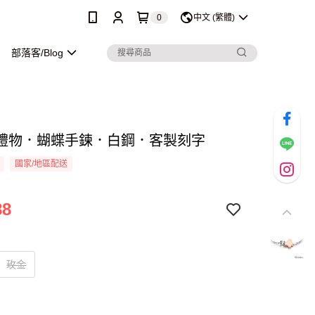
0
中文 (繁體)
部落客/Blog
禮物．蝴蝶手鍊．白鋼．客製刻字
國家/地區配送
88
玫金