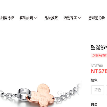
熱銷排行榜
客製說明
品牌推薦
活動專區
想知道的飾
聖誕節
超取免運費
NT$790
NT$7
顏色
銀色
數量