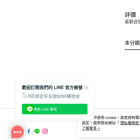
評價
喜歡這
本分類
歡迎訂閱我們的 LINE 官方帳號
👇LINE綁定好友贈$888購物金
連結 LINE 帳號
本網站中使用 cookie，欲查詢有關
設定，請參閱本網站「
隱私權條款
使用 cookie。
了解更多 >