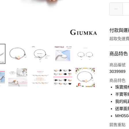
付款與運
超取免運
付款方式
商品特色
信用卡一
商品編號
3039989
信用卡分
商品特色
3 期 
珠寶規
6 期 
合作金
半寶等
華南商
12 期
我的純
合作金
上海商
華南商
送單面
24 期
合作金
國泰世
上海商
MH050
華南商
臺灣中
合作金
超商取貨
國泰世
上海商
匯豐（
華南商
銷售重點
臺灣中
國泰世