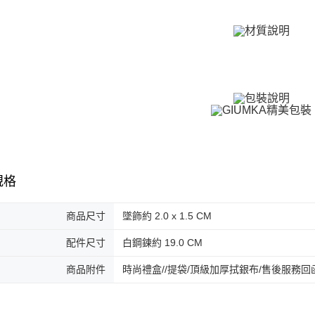
免運費
２．訂單
３．收到繳
／ATM／
付款後全
※ 請注意
免運費
絡購買商品
先享後付
7-11取貨
※ 交易是
是否繳費成
免運費
付客戶支
付款後7-1
【注意事
免運費
１．透過由
交易，需
7-11取貨
求債權轉
２．關於
規格
免運費
https://aft
３．未成
黑貓宅急便
商品尺寸
墜飾約 2.0 x 1.5 CM
「AFTE
免運費
任。
４．使用「
配件尺寸
白鋼鍊約 19.0 CM
郵局掛號
即時審查
結果請求
商品附件
時尚禮盒//提袋/頂級加厚拭銀布/售後服務回
免運費
５．嚴禁
形，恩沛
機車快遞(
動。