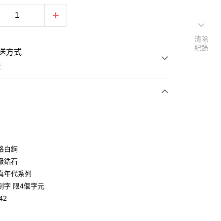
清除
紀錄
送方式
費
次付款
期付款
0 利率 每期
NT$262
21家銀行
格白鋼
0 利率 每期
NT$131
21家銀行
庫商業銀行
第一商業銀行
級鋯石
業銀行
彰化商業銀行
 0 利率 每期
NT$65
21家銀行
真年代系列
庫商業銀行
第一商業銀行
業儲蓄銀行
台北富邦商業銀行
業銀行
彰化商業銀行
刻字 限4個字元
 0 利率 每期
NT$32
20家銀行
庫商業銀行
第一商業銀行
華商業銀行
兆豐國際商業銀行
業儲蓄銀行
台北富邦商業銀行
42
業銀行
彰化商業銀行
小企業銀行
台中商業銀行
庫商業銀行
第一商業銀行
付款
華商業銀行
兆豐國際商業銀行
業儲蓄銀行
台北富邦商業銀行
台灣）商業銀行
華泰商業銀行
業銀行
彰化商業銀行
小企業銀行
台中商業銀行
華商業銀行
兆豐國際商業銀行