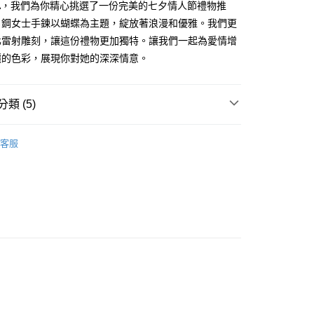
業銀行
遠東國際商業銀行
業儲蓄銀行
台北富邦商業銀行
KA，我們為你精心挑選了一份完美的七夕情人節禮物推
台灣）商業銀行
華泰商業銀行
小企業銀行
台中商業銀行
業銀行
永豐商業銀行
際商業銀行
臺灣中小企業銀行
業銀行
遠東國際商業銀行
白鋼女士手鍊以蝴蝶為主題，綻放著浪漫和優雅。我們更
台灣）商業銀行
華泰商業銀行
業銀行
星展（台灣）商業銀行
業銀行
匯豐（台灣）商業銀行
業銀行
永豐商業銀行
化雷射雕刻，讓這份禮物更加獨特。讓我們一起為愛情增
業銀行
遠東國際商業銀行
際商業銀行
中國信託商業銀行
業銀行
聯邦商業銀行
業銀行
星展（台灣）商業銀行
業銀行
永豐商業銀行
麗的色彩，展現你對她的深深情意。
天信用卡公司
際商業銀行
元大商業銀行
際商業銀行
中國信託商業銀行
業銀行
星展（台灣）商業銀行
業銀行
玉山商業銀行
天信用卡公司
際商業銀行
中國信託商業銀行
台灣）商業銀行
台新國際商業銀行
天信用卡公司
類 (5)
託商業銀行
台灣樂天信用卡公司
y
淑女款手鍊/手環
客服
鋼
白鋼手鍊/環
享後付
情人禮優惠2件1314
FTEE先享後付」】
/蠶絲手繩
白鋼 手鍊/手環
先享後付是「在收到商品之後才付款」的支付方式。 讓您購物簡單
心！
/蠶絲手繩
女生手環/手鍊
：不需註冊會員、不需綁卡、不需儲值。
：只要手機號碼，簡訊認證，即可結帳。
：先確認商品／服務後，再付款。
EE先享後付」結帳流程】
方式選擇「AFTEE先享後付」後，將跳轉至「AFTEE先享後
付款
頁面，進行簡訊認證並確認金額後，即可完成結帳。