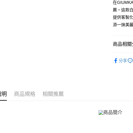
聯邦商
LINE Pay
上海商
在GIUM
匯豐（
臺灣中
元大商
兆豐國
聯邦商
薦。這款
匯豐（
Apple Pay
玉山商
台中商
元大商
提供客製
聯邦商
台新國
華泰商
玉山商
街口支付
元大商
添一抹美
台灣樂
遠東國
台新國
玉山商
永豐商
台灣樂
悠遊付
台新國
星展（
台灣樂
商品相關分
中國信
Google Pa
GIUMKA
全盈+PAY
分享
抗過敏白
AFTEE先
相關說明
館長推薦
【關於「A
ATM付款
手環/手鍊
AFTEE
便利好安
說明
商品規格
相關推薦
手環/手鍊
貨到付款
１．簡單
２．便利
３．安心
運送方式
【「AFT
１．於結帳
全家取貨
付」結帳