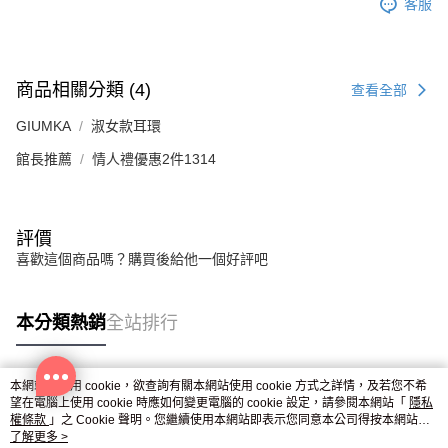
客服
商品相關分類 (4)
查看全部
GIUMKA
淑女款耳環
館長推薦
情人禮優惠2件1314
評價
喜歡這個商品嗎？購買後給他一個好評吧
本分類熱銷
全站排行
本網站中使用 cookie，欲查詢有關本網站使用 cookie 方式之詳情，及若您不希
熱門標籤
望在電腦上使用 cookie 時應如何變更電腦的 cookie 設定，請參閱本網站「
隱私
權條款
」之 Cookie 聲明。您繼續使用本網站即表示您同意本公司得按本網站使
用條款之 Cookie 聲明使用 cookie。
了解更多 >