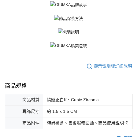
https://aftee.tw/terms/#terms3
黑貓宅急便-(離島請自行填寫住址)
３．未成年的使用者請事先徵得法定代理人或監護人之同意方可使用
免運費
「AFTEE先享後付」，若未經同意申辦者引起之損失，本公司不負相關責
任。
郵局掛號
４．使用「AFTEE先享後付」時，將依據個別帳號之用戶狀況，依本公司即
時審查核予不同之上限額度；若仍有額度不足之情形，本公司將視審查結果
免運費
請求用戶進行身份認證。
５．嚴禁一人註冊多個帳號或使用他人資訊註冊。若發現惡意使用之情形，
機車快遞(限大台北地區運費到付) 下單後請聯絡LINE官方帳號 @gi
恩沛科技股份有限公司將有權停止該用戶之使用額度並採取法律行動。
umka
免運費
顯示電腦版詳細說明
黑貓到付(離島不適用)
免運費
商品規格
海外宅配
查看運費
商品材質
精鍍正白K、Cubic Zirconia
耳飾尺寸
約 1.5 x 1.5 CM
商品附件
時尚禮盒、售後服務回函、商品使用說明卡