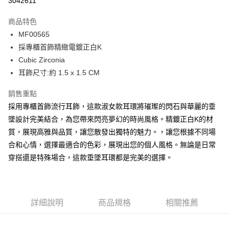
3042611
3 期 0 利率 每期
NT$262
21家銀行
商品特色
6 期 0 利率 每期
NT$131
21家銀行
合作金庫商業銀行
第一商業銀行
MF00565
華南商業銀行
彰化商業銀行
12 期 0 利率 每期
NT$65
21家銀行
合作金庫商業銀行
第一商業銀行
採專櫃首飾精緻電鍍正白K
上海商業儲蓄銀行
台北富邦商業銀行
華南商業銀行
彰化商業銀行
24 期 0 利率 每期
NT$32
20家銀行
合作金庫商業銀行
第一商業銀行
國泰世華商業銀行
兆豐國際商業銀行
Cubic Zirconia
上海商業儲蓄銀行
台北富邦商業銀行
華南商業銀行
彰化商業銀行
臺灣中小企業銀行
台中商業銀行
合作金庫商業銀行
第一商業銀行
耳飾尺寸:約 1.5 x 1.5 CM
超商取貨付款
國泰世華商業銀行
兆豐國際商業銀行
上海商業儲蓄銀行
台北富邦商業銀行
匯豐（台灣）商業銀行
華泰商業銀行
華南商業銀行
彰化商業銀行
臺灣中小企業銀行
台中商業銀行
國泰世華商業銀行
兆豐國際商業銀行
聯邦商業銀行
遠東國際商業銀行
LINE Pay
上海商業儲蓄銀行
台北富邦商業銀行
銷售重點
匯豐（台灣）商業銀行
華泰商業銀行
臺灣中小企業銀行
台中商業銀行
元大商業銀行
永豐商業銀行
兆豐國際商業銀行
臺灣中小企業銀行
採用專櫃首飾流行耳飾，這款淑女款耳環將璀璨的閃石與華麗的垂
聯邦商業銀行
遠東國際商業銀行
匯豐（台灣）商業銀行
華泰商業銀行
Apple Pay
玉山商業銀行
星展（台灣）商業銀行
台中商業銀行
匯豐（台灣）商業銀行
元大商業銀行
永豐商業銀行
墜設計完美結合，為您帶來閃亮夢幻的時尚風格。精鍍正白K的材
聯邦商業銀行
遠東國際商業銀行
台新國際商業銀行
中國信託商業銀行
華泰商業銀行
聯邦商業銀行
玉山商業銀行
星展（台灣）商業銀行
街口支付
質，展現高雅與品質，讓您散發出獨特的魅力。，讓您根據不同場
元大商業銀行
永豐商業銀行
台灣樂天信用卡公司
遠東國際商業銀行
元大商業銀行
台新國際商業銀行
中國信託商業銀行
玉山商業銀行
星展（台灣）商業銀行
合和心情，選擇最適合的色彩，展現出您的個人風格。無論是日常
永豐商業銀行
玉山商業銀行
台灣樂天信用卡公司
悠遊付
台新國際商業銀行
中國信託商業銀行
穿搭還是特殊場合，這款垂墜耳環都是完美的選擇。
星展（台灣）商業銀行
台新國際商業銀行
台灣樂天信用卡公司
中國信託商業銀行
台灣樂天信用卡公司
Google Pay
全盈+PAY
詳細說明
商品規格
相關推薦
AFTEE先享後付
相關說明