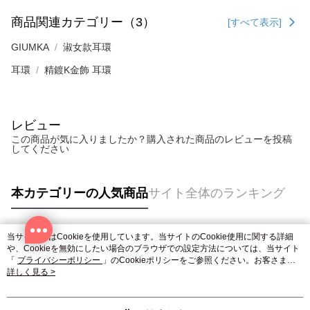
商品関連カテゴリー（3）
[すべて表示]
GIUMKA
淑女款耳環
耳環
精鍍K金飾 耳環
レビュー
この商品が気に入りましたか？購入された商品のレビューを投稿
してください
本カテゴリーの人気商品
サイト全体のランキング
当サイトではCookieを使用しています。当サイトのCookie使用に関する詳細
人気タグ
や、Cookieを無効にしたい場合のブラウザでの設定方法については、当サイト
「
プライバシーポリシー
」のCookieポリシーをご参照ください。お客さま
が、当サイトを引き続き使用される場合、当社がサイト利用規約のCookieポリ
詳しく見る >
シーに基づいてCookieを使用することに同意したものとみなします。