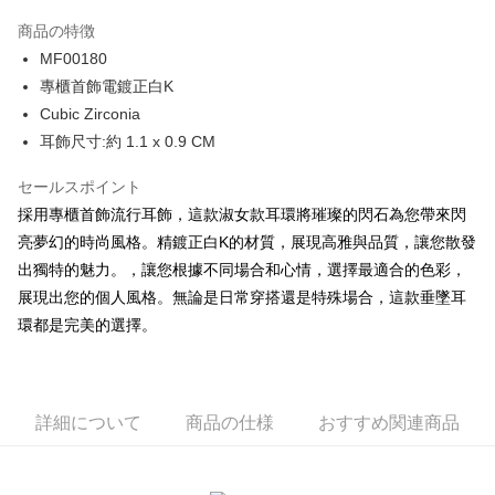
3回払い、金利0、毎回
NT$196
21行の銀行
商品の特徴
6回払い、金利0、毎回
NT$98
21行の銀行
合作金庫商業銀行
第一商業銀行
MF00180
華南商業銀行
彰化商業銀行
12回払い、金利0、毎回
NT$49
21行の銀行
合作金庫商業銀行
第一商業銀行
專櫃首飾電鍍正白K
上海商業儲蓄銀行
台北富邦商業銀行
華南商業銀行
彰化商業銀行
24回払い、金利0、毎回
NT$24
20行の銀行
合作金庫商業銀行
第一商業銀行
国泰世華商業銀行
兆豐國際商業銀行
Cubic Zirconia
上海商業儲蓄銀行
台北富邦商業銀行
華南商業銀行
彰化商業銀行
台湾中小企業銀行
台中商業銀行
合作金庫商業銀行
第一商業銀行
耳飾尺寸:約 1.1 x 0.9 CM
コンビニ店頭代金引換
国泰世華商業銀行
兆豐國際商業銀行
上海商業儲蓄銀行
台北富邦商業銀行
HSBC(台湾)商業銀行
華泰商業銀行
華南商業銀行
彰化商業銀行
台湾中小企業銀行
台中商業銀行
国泰世華商業銀行
兆豐國際商業銀行
聯邦商業銀行
遠東国際商業銀行
LINE Pay
上海商業儲蓄銀行
台北富邦商業銀行
セールスポイント
HSBC(台湾)商業銀行
華泰商業銀行
台湾中小企業銀行
台中商業銀行
元大商業銀行
永豐商業銀行
兆豐國際商業銀行
台湾中小企業銀行
聯邦商業銀行
遠東国際商業銀行
採用專櫃首飾流行耳飾，這款淑女款耳環將璀璨的閃石為您帶來閃
HSBC(台湾)商業銀行
華泰商業銀行
Apple Pay
玉山商業銀行
星展(台湾)商業銀行
台中商業銀行
HSBC(台湾)商業銀行
元大商業銀行
永豐商業銀行
亮夢幻的時尚風格。精鍍正白K的材質，展現高雅與品質，讓您散發
聯邦商業銀行
遠東国際商業銀行
台新國際商業銀行
中国信託商業銀行
華泰商業銀行
聯邦商業銀行
玉山商業銀行
星展(台湾)商業銀行
JKOPAY
元大商業銀行
永豐商業銀行
出獨特的魅力。，讓您根據不同場合和心情，選擇最適合的色彩，
台湾楽天クレジットカード会社
遠東国際商業銀行
元大商業銀行
台新國際商業銀行
中国信託商業銀行
玉山商業銀行
星展(台湾)商業銀行
展現出您的個人風格。無論是日常穿搭還是特殊場合，這款垂墜耳
永豐商業銀行
玉山商業銀行
台湾楽天クレジットカード会社
Easy Wallet
台新國際商業銀行
中国信託商業銀行
星展(台湾)商業銀行
台新國際商業銀行
環都是完美的選擇。
台湾楽天クレジットカード会社
中国信託商業銀行
台湾楽天クレジットカード会社
Google Pay
Plus Pay
詳細について
商品の仕様
おすすめ関連商品
AFTEE代金後払い
説明
一、 AFTEE代金後払いについて