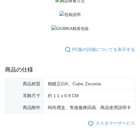
3.現在、台湾の会員のみご利用いただけます。
送料無料
三、利用規約「AFTEE代金後払い」（以下当サービスという）はネットプ
郵局掛號
ロテクションズ（以下 AFTEE という）が提供し、AFTEEが代金を徴収し
ます。当サービスご利用の際に提供しなければならない個人情報（注文者
送料無料
の氏名、電話番号、受取人の氏名、電話番号、受取人住所を含むがこれに
限らない）は、AFTEEに渡され当サービスで必要な範囲内で利用されま
機車快遞(限大台北地區運費到付) 下單後請聯絡LINE官方帳號 @gi
す。AFTEEの個人情報の収集、処理、利用について、詳細はAFTEE公式ホ
umka
ームページの『個人情報の収集、処理及び利用に関する声明』をご参照く
PC版の詳細についてを表示する
ださい（
https://aftee.tw/privacypolicy/
）。
送料無料
AFTEEの初回ご利用の際に、審査を通過すれば、最高額がNT$10,000にな
黑貓到付(離島不適用)
商品の仕様
ります。支払い期限を過ぎた場合、その金額に基づいて年利20%の遅延滞
送料無料
納金が加算されます。未成年の利用者は、事前に法定代理人または後見人
の同意を得ればAFTEEをご利用いただけます。
商品材質
精鍍正白K、Cubic Zirconia
海外宅配
送料を確認
個人情報の処理、利用について疑問がある、または関連する法律の権利を
耳飾尺寸
約 1.1 x 0.9 CM
行使したい場合は、ネットプロテクションズ
cs_tw@netprotections.co.jp
にご連絡ください。上記に示した個人情報を、必要な購入注文書とあわせ
商品附件
時尚禮盒、售後服務回函、商品使用說明卡
てAFTEEにご提供いただく、またはAFTEEにあなたの個人情報の収集、処
理、利用を許可することににご同意いただけない場合は、当サービスを選
択しないでください。
カスタマーサービス