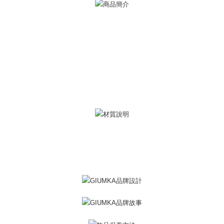
ATM払い
1.お支払い方法でAFTEE代金後払いを選択すると、携帯電話認証ウィンド
ウが表示されます。
代金引換
2.SMSで認証してお支払い手続を進めてください。
3.注文するときのお支払いは不要です。商品はご指定の住所に配送されま
す。
配送方法
4.ご注文が完了すると、携帯に支払い通知のSMSが届きます。アプリ会員
の場合は、AFTEE アプリプッシュ通知が届きます。
全家取貨付款
5.商品受け取り時のお支払いは不要です。商品を確かめてから、SMSまた
送料無料
はアプリの通知に従って、4大コンビニ、またはATM/オンラインバンキン
グでお支払いください。
付款後全家取貨
代金納付期限は最短で 14 日以内ですので、ご注意ください。AFTEE アプ
送料無料
リをダウンロードして AFTEE 会員になるとお支払い期限を最長 45 日以内
まで延長できます。
7-11取貨付款
送料無料
お支払期限は、ショップが請求した期日と、AFTEEで延長できる日数をも
とに計算されます。AFTEEで注文すると、商品を受け取るまで支払い期限
付款後7-11取貨
を延長できますが、商品を期限内に受け取れない場合があります（例：予
約商品や商品到着日が比較的遅い商品）。そのため、商品到着の有無に関
送料無料
わらず、AFTEEで指定された期限内にお支払いください。
7-11取貨(快速到店)
二、支払い限度額
送料無料
1.初回 AFTEEを ご利用の際に、認証結果及び当社の審査の結果に基づ
き、限度額が設定されます。
2.決済金額は最低NT$20です。
黑貓宅急便-(離島請自行填寫住址)