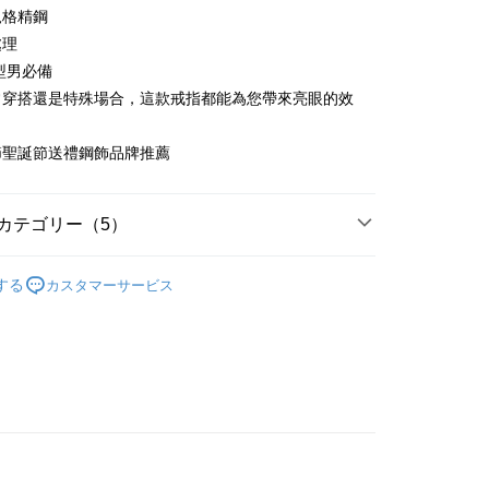
業銀行
永豐商業銀行
際商業銀行
台湾中小企業銀行
業銀行
遠東国際商業銀行
規格精鋼
(台湾)商業銀行
華泰商業銀行
業銀行
星展(台湾)商業銀行
業銀行
HSBC(台湾)商業銀行
業銀行
永豐商業銀行
處理
業銀行
遠東国際商業銀行
際商業銀行
中国信託商業銀行
業銀行
聯邦商業銀行
業銀行
星展(台湾)商業銀行
業銀行
永豐商業銀行
型男必備
天クレジットカード会社
際商業銀行
元大商業銀行
際商業銀行
中国信託商業銀行
業銀行
星展(台湾)商業銀行
常穿搭還是特殊場合，這款戒指都能為您帶來亮眼的效
業銀行
玉山商業銀行
天クレジットカード会社
t
際商業銀行
中国信託商業銀行
湾)商業銀行
台新國際商業銀行
天クレジットカード会社
託商業銀行
台湾楽天クレジットカード会社
y
節聖誕節送禮鋼飾品牌推薦
カテゴリー（5）
代金後払い
個性款戒指
TEE代金後払いについて
する
カスタマーサービス
い方法でAFTEE代金後払いを選択すると、携帯電話認証ウィン
鋼
白鋼戒指/防小人尾戒
示されます。
で認証してお支払い手続を進めてください。
白鋼 戒指/尾戒
るときのお支払いは不要です。商品はご指定の住所に配送されま
男生 戒指/尾戒
が完了すると、携帯に支払い通知のSMSが届きます。アプリ会
鍍白K/白鋼 戒指/尾戒
、AFTEE アプリプッシュ通知が届きます。
け取り時のお支払いは不要です。商品を確かめてから、SMSま
付款
の通知に従って、4大コンビニ、またはATM/オンラインバンキ
支払いください。