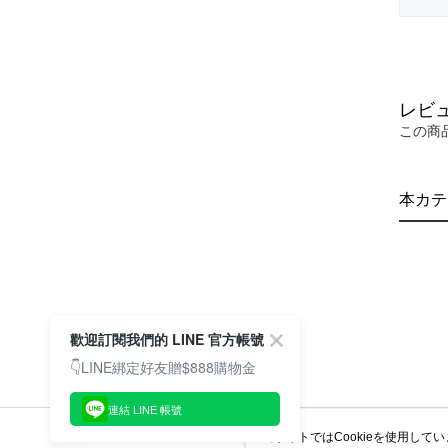
レビ
この商
本カテ
歡迎訂閱我們的 LINE 官方帳號
👇LINE綁定好友贈$888購物金
連結 LINE 帳號
当サイトではCookieを使用して