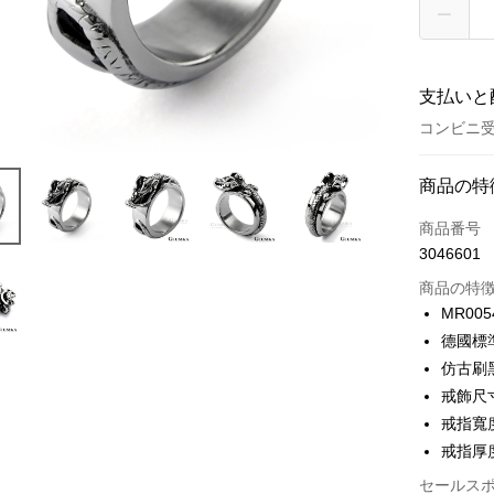
支払いと
コンビニ
お支払い
商品の特
クレジット
商品番号
3046601
クレジッ
商品の特
3回払
MR005
6回払
合作金
德國標
華南商
12回
合作金
仿古刷
上海商
華南商
24回
戒飾尺寸:
合作金
国泰世
上海商
華南商
戒指寬度
台湾中
合作金
コンビニ
国泰世
上海商
戒指厚度:
HSBC
華南商
台湾中
国泰世
聯邦商
LINE Pay
上海商
HSBC
セールス
台湾中