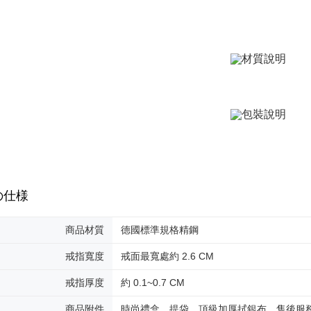
付款後全
代金納付期
プリをダウ
送料無料
以内まで
7-11取貨
お支払期限
送料無料
もとに計算
期限を延
（例：予
付款後7-1
の有無に関
送料無料
二、支払
7-11取貨
1.初回 
き、限度
送料無料
2.決済金額
3.現在、
黑貓宅急便
の仕様
送料無料
三、利用規
プロテクシ
商品材質
德國標準規格精鋼
郵局掛號
します。
文者の氏
送料無料
戒指寬度
戒面最寬處約 2.6 CM
これに限ら
されます。
機車快遞(
戒指厚度
約 0.1~0.7 CM
AFTEE
umka
明』をご
商品附件
時尚禮盒、提袋、頂級加厚拭銀布、售後服