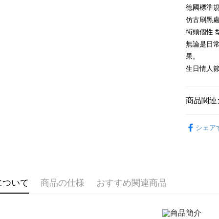
元大商
兆豐國
聯邦商
德國標準
HSBC
Apple Pay
玉山商
台中商
元大商
仿古刷黑
聯邦商
台新國
華泰商
玉山商
JKOPAY
元大商
街頭個性 
台湾楽
遠東国
台新國
玉山商
無論是日
永豐商
台湾楽
Easy Walle
台新國
星展(台
果。
台湾楽
中国信
Google Pa
生日情人
Plus Pay
商品関連
AFTEE
説明
GIUMKA
一、 AF
シェア
ATM払い
1.お支払
抗過敏白
ドウが表
代金引換
2.SMS
戒指/尾戒
3.注文す
す。
戒指/尾戒
4.ご注文
配送方法
について
商品の仕様
おすすめ関連商品
男生
精
員の場合は
5.商品受
全家取貨
たはアプリ
送料無料
ングでお