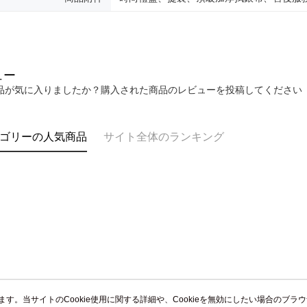
送料無料
AFTEE
なります。
黑貓到付(
延滞納金
送料無料
後見人の同
海外宅配
ュー
個人情報
を行使し
品が気に入りましたか？購入された商品のレビューを投稿してください
cs_tw@netp
を、必要な
AFTEE
ゴリーの人気商品
サイト全体のランキング
意いただ
います。当サイトのCookie使用に関する詳細や、Cookieを無効にしたい場合のブラ