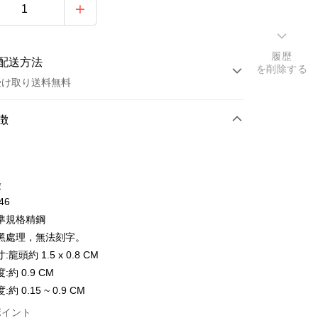
履歴
配送方法
を削除する
受け取り送料無料
方法
徴
カード1回払い
トカード分割払い
徴
い、金利0、毎回
NT$296
21行の銀行
46
い、金利0、毎回
NT$148
21行の銀行
庫商業銀行
第一商業銀行
準規格精鋼
業銀行
彰化商業銀行
払い、金利0、毎回
NT$74
21行の銀行
庫商業銀行
第一商業銀行
黑處理，無法刻字。
業儲蓄銀行
台北富邦商業銀行
業銀行
彰化商業銀行
払い、金利0、毎回
龍頭約 1.5 x 0.8 CM
NT$37
20行の銀行
庫商業銀行
第一商業銀行
華商業銀行
兆豐國際商業銀行
業儲蓄銀行
台北富邦商業銀行
業銀行
彰化商業銀行
:約 0.9 CM
小企業銀行
台中商業銀行
庫商業銀行
第一商業銀行
店頭代金引換
華商業銀行
兆豐國際商業銀行
業儲蓄銀行
台北富邦商業銀行
約 0.15 ~ 0.9 CM
(台湾)商業銀行
華泰商業銀行
業銀行
彰化商業銀行
小企業銀行
台中商業銀行
華商業銀行
兆豐國際商業銀行
業銀行
遠東国際商業銀行
業儲蓄銀行
台北富邦商業銀行
(台湾)商業銀行
華泰商業銀行
ポイント
小企業銀行
台中商業銀行