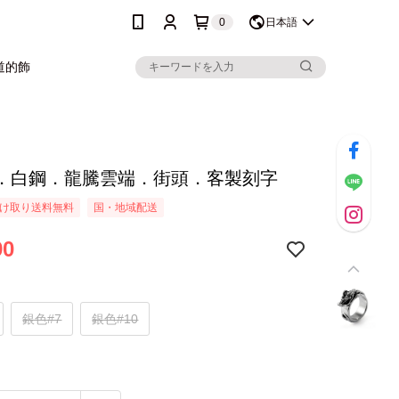
0
日本語
道的飾
．白鋼．龍騰雲端．街頭．客製刻字
け取り送料無料
国・地域配送
90
銀色#7
銀色#10