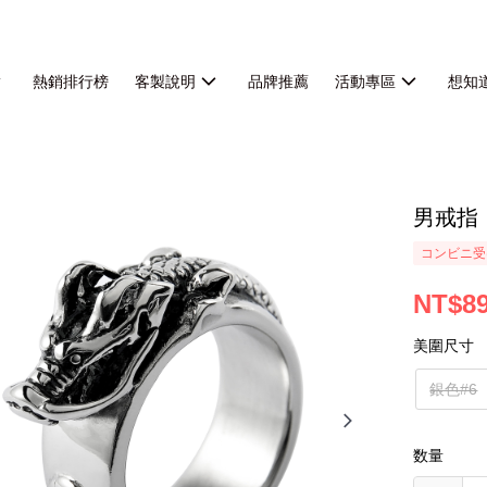
熱銷排行榜
客製說明
品牌推薦
活動專區
想知
男戒指
コンビニ受
NT$8
美圍尺寸
銀色#6
数量