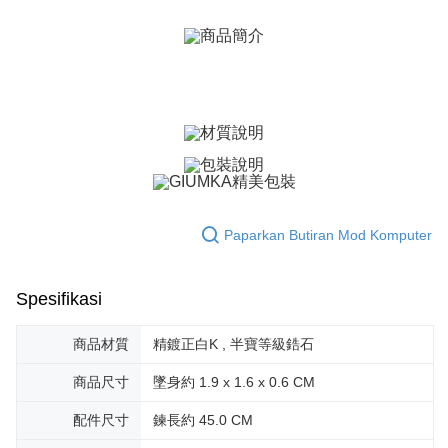
AFTEE
Bank Antarabangsa
Bank CTBC
Deskripsi
Taishin
Pertama, Mengenai Perkhidmatan AFTEE Beli Sekarang Bayar Kemudian
Syarikat Kad Kredit
Pemindahan ATM
1. Dengan memilih AFTEE sebagai kaedah pembayaran, mesej
Rakuten Taiwan
pengesahan AFTEE akan muncul.
Tunai semasa Penghantaran
2. Anda boleh meneruskan pembayaran selepas pengesahan SMS.
3. Tiada bayaran diperlukan apabila pesanan disahkan. Produk akan
dihantar ke alamat yang ditetapkan.
Pilihan Penghantaran
4. Setelah pesanan disahkan, anda akan menerima SMS pembayaran
manakala ahli aplikasi akan menerima pemberitahuan tolak aplikasi
全家取貨付款
AFTEE.
Penghantaran percuma
5. Tiada bayaran diperlukan apabila anda menerima produk. Sila buat
pembayaran di empat kedai serbaneka utama, ATM atau perbankan
Paparkan Butiran Mod Komputer
付款後全家取貨
dalam talian dengan SMS pembayaran atau pemberitahuan tolak aplikasi
AFTEE.
Penghantaran percuma
Spesifikasi
Sila ambil perhatian bahawa tempoh pembayaran adalah 14 hari. Walau
7-11取貨付款
bagaimanapun, bagi mereka yang telah memuat turun Aplikasi AFTEE
Penghantaran percuma
dan mendaftar sebagai ahli AFTEE boleh menikmati tempoh pembayaran
商品材質
精鍍正白K , 半寶等級鋯石
sehingga 45 hari.
付款後7-11取貨
商品尺寸
墜身約 1.9 x 1.6 x 0.6 CM
Tempoh pembayaran dikira dari masa kedai meminta pembayaran anda,
Penghantaran percuma
ditambah dengan bilangan hari yang boleh dilanjutkan oleh AFTEE. Anda
配件尺寸
鍊長約 45.0 CM
boleh melanjutkan tempoh pembayaran anda sebelum anda menerima
7-11取貨(快速到店)
pesanan. Walau bagaimanapun, tiada jaminan bahawa anda boleh