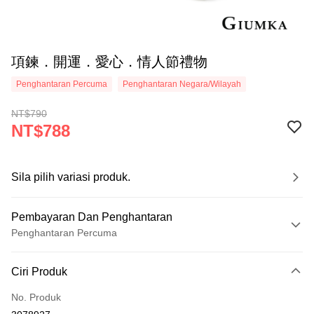
項鍊．開運．愛心．情人節禮物
Penghantaran Percuma
Penghantaran Negara/Wilayah
NT$790
NT$788
Sila pilih variasi produk.
Pembayaran Dan Penghantaran
Penghantaran Percuma
Kaedah Pembayaran
Ciri Produk
Kad Kredit (Bayaran Penuh)
No. Produk
Ansuran Kad Kredit