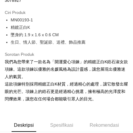
3078927
3 ansuran pada kadar faedah 0,
NT$262
setiap ansuran
Ciri Produk
21 Bank
6 ansuran pada kadar faedah 0,
NT$131
setiap
Taiwan Cooperative Bank
Bank Komersial Pertama
MN00193-1
Hua Nan Commercial
Chang Hwa Commercial
ansuran
21 Bank
Bank
Bank
精鍍正白K
12 ansuran pada kadar faedah 0,
NT$65
setiap ansuran
Taiwan Cooperative Bank
Bank Komersial Pertama
The Shanghai
Bank Komersial Taipei
墜身約 1.9 x 1.6 x 0.6 CM
Hua Nan Commercial Bank
Chang Hwa Commercial Bank
21 Bank
24 ansuran pada kadar faedah 0,
NT$32
setiap
Taiwan Cooperative Bank
Bank Komersial Pertama
Commercial & Savings
Fubon
生日、情人節、聖誕節、送禮、飾品推薦
The Shanghai Commercial &
Bank Komersial Taipei Fubon
Hua Nan Commercial
Chang Hwa Commercial
ansuran
Bank
20 Bank
Savings Bank
Bank
Bank
Bank Cathay United
Mega International
Sorotan Produk
Taiwan Cooperative Bank
Bank Komersial Pertama
Bank Cathay United
Mega International Commercial
Pengambilan di Kedai Serbaneka
The Shanghai
Bank Komersial Taipei
Commercial Bank
Hua Nan Commercial Bank
Chang Hwa Commercial Bank
我們為您帶來了一款名為「開運愛心項鍊」的精鍍正白K鋯石淑女款
Bank
Commercial & Savings
Fubon
Taiwan Business Bank
Taichung Commercial
LINE Pay
The Shanghai Commercial &
Bank Komersial Taipei Fubon
Taiwan Business Bank
Taichung Commercial Bank
項鍊。這款項鍊以優雅的名媛風格為設計靈感，讓您展現出優雅迷
Bank
Bank
Savings Bank
HSBC Bank (Taiwan) Limited
Hwatai Bank
人的氣質。
Bank Cathay United
Mega International
HSBC Bank (Taiwan)
Hwatai Bank
Apple Pay
Mega International Commercial
Taiwan Business Bank
Union Bank of Taiwan
Far Eastern International Bank
Commercial Bank
Limited
這款項鍊特別採用精鍍正白K材質，經過精心的處理，讓它散發出耀
Bank
Yuanta Commercial Bank
Bank SinoPac
Taiwan Business Bank
Taichung Commercial
Union Bank of Taiwan
Far Eastern International
JKOPAY
眼的光芒。項鍊上的鋯石更是經過精心挑選，擁有極高的光澤度和
Taichung Commercial Bank
HSBC Bank (Taiwan) Limited
Bank Komersial E.SUN
DBS Bank
Bank
Bank
閃爍效果，讓您在任何場合都能吸引眾人的目光。
Hwatai Bank
Union Bank of Taiwan
Bank Antarabangsa Taishin
Bank CTBC
Easy Wallet
HSBC Bank (Taiwan)
Hwatai Bank
Yuanta Commercial Bank
Bank SinoPac
Far Eastern International Bank
Yuanta Commercial Bank
Syarikat Kad Kredit Rakuten
Limited
Bank Komersial E.SUN
DBS Bank
Bank SinoPac
Bank Komersial E.SUN
Google Pay
Taiwan
Union Bank of Taiwan
Far Eastern International
Bank Antarabangsa
Bank CTBC
DBS Bank
Bank Antarabangsa Taishin
Bank
Taishin
Plus PAY
Bank CTBC
Syarikat Kad Kredit Rakuten
Deskripsi
Spesifikasi
Rekomendasi
Yuanta Commercial Bank
Bank SinoPac
Syarikat Kad Kredit
Taiwan
Bank Komersial E.SUN
DBS Bank
Rakuten Taiwan