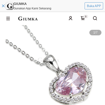
GIUMKA
Buka APP
Gunakan App Kami Sekarang
0
1
/
7