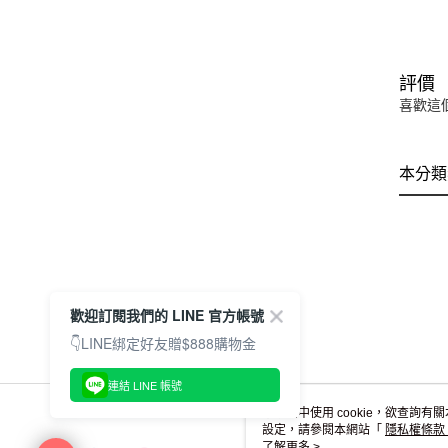
評價
喜歡這
本分類
歡迎訂閱我們的 LINE 官方帳號
👇LINE綁定好友贈$888購物金
連結 LINE 帳號
本網站中使用 cookie，欲查詢有關
設定，請參閱本網站「
隱私權條款
使用 cookie。
了解更多 >