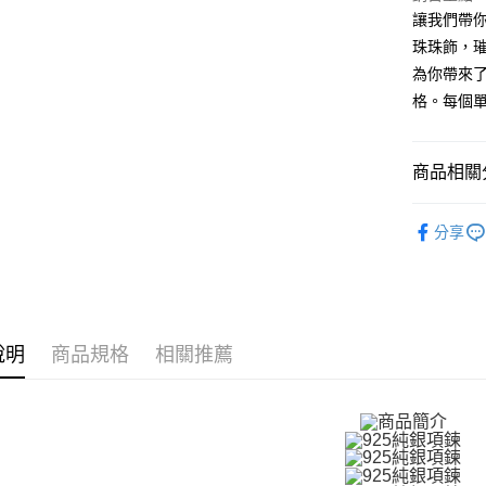
國泰世
聯邦商
LINE Pay
上海商
讓我們帶你進
匯豐（
臺灣中
元大商
兆豐國
聯邦商
珠珠飾，璀
匯豐（
Apple Pay
玉山商
台中商
元大商
為你帶來
聯邦商
台新國
華泰商
玉山商
街口支付
元大商
格。每個
台灣樂
遠東國
台新國
玉山商
永豐商
台灣樂
悠遊付
台新國
星展（
台灣樂
商品相關分
中國信
Google Pa
GIUMKA
全盈+PAY
分享
AFTEE先
相關說明
【關於「A
ATM付款
AFTEE
便利好安
說明
商品規格
相關推薦
貨到付款
１．簡單
２．便利
３．安心
運送方式
【「AFT
１．於結帳
全家取貨
付」結帳