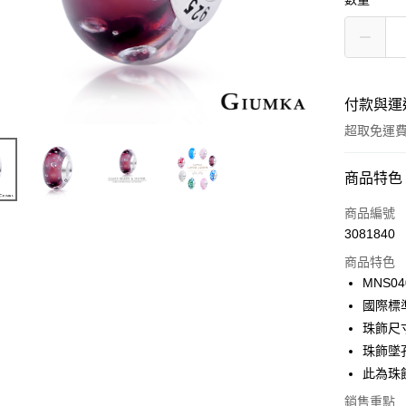
付款與運
超取免運
付款方式
商品特色
信用卡一
商品編號
3081840
信用卡分
商品特色
3 期 
MNS04
6 期 
合作金
國際標
華南商
12 期
珠飾尺寸約
合作金
上海商
華南商
珠飾墜孔
24 期
合作金
國泰世
上海商
此為珠
華南商
臺灣中
合作金
超商取貨
國泰世
上海商
匯豐（
華南商
銷售重點
臺灣中