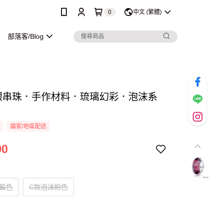
0
中文 (繁體)
部落客/Blog
純銀串珠．手作材料．琉璃幻彩．泡沫系
國家/地區配送
90
沫藍色
C款泡沫粉色