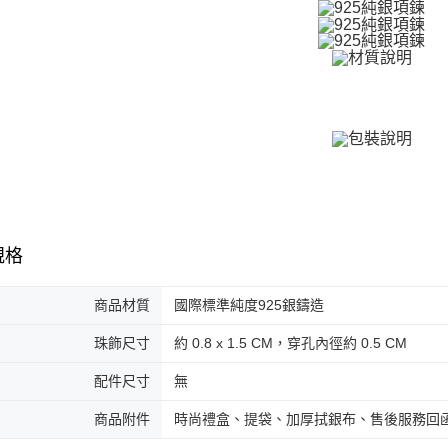
免運費
２．訂單
３．收到繳
／ATM／
付款後全
※ 請注意
免運費
絡購買商品
先享後付
7-11取貨
※ 交易是
是否繳費成
免運費
付客戶支
付款後7-1
【注意事
免運費
１．透過由
交易，需
7-11取貨
求債權轉
規格
２．關於
免運費
https://aft
３．未成
商品材質
國際標準純度925銀鑄造
黑貓宅急便
「AFTE
免運費
任。
珠飾尺寸
約 0.8 x 1.5 CM，穿孔內徑約 0.5 CM
４．使用「
郵局掛號
即時審查
配件尺寸
無
結果請求
免運費
５．嚴禁
商品附件
時尚禮盒、提袋、加厚拭銀布、售後服務回
形，恩沛
機車快遞(
動。