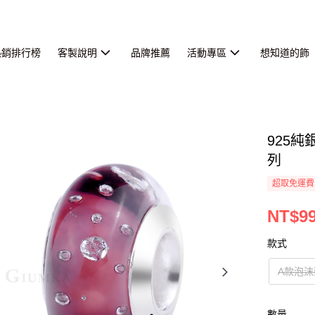
熱銷排行榜
客製說明
品牌推薦
活動專區
想知道的飾
925
列
超取免運費
NT$9
款式
A款泡
數量