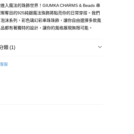
華商業銀行
兆豐國際商業銀行
業銀行
遠東國際商業銀行
業儲蓄銀行
台北富邦商業銀行
入魔法的珠飾世界！GIUMKA CHARMS & Beads 串
台灣）商業銀行
華泰商業銀行
小企業銀行
台中商業銀行
業銀行
永豐商業銀行
際商業銀行
臺灣中小企業銀行
業銀行
遠東國際商業銀行
璨奪目的925純銀魔法珠飾將點亮你的日常穿搭。我們
台灣）商業銀行
華泰商業銀行
業銀行
星展（台灣）商業銀行
業銀行
匯豐（台灣）商業銀行
業銀行
永豐商業銀行
了泡沫系列，彩色璃幻彩串珠珠飾，讓你自由選擇多款風
業銀行
遠東國際商業銀行
際商業銀行
中國信託商業銀行
業銀行
聯邦商業銀行
業銀行
星展（台灣）商業銀行
業銀行
永豐商業銀行
單品都有著獨特的設計，讓你的風格展現無限可能。
天信用卡公司
際商業銀行
元大商業銀行
際商業銀行
中國信託商業銀行
業銀行
星展（台灣）商業銀行
業銀行
玉山商業銀行
天信用卡公司
際商業銀行
中國信託商業銀行
台灣）商業銀行
台新國際商業銀行
天信用卡公司
類 (1)
託商業銀行
台灣樂天信用卡公司
y
串珠珠飾CHARMS & Beads
客服
享後付
FTEE先享後付」】
先享後付是「在收到商品之後才付款」的支付方式。 讓您購物簡單
心！
：不需註冊會員、不需綁卡、不需儲值。
：只要手機號碼，簡訊認證，即可結帳。
：先確認商品／服務後，再付款。
EE先享後付」結帳流程】
方式選擇「AFTEE先享後付」後，將跳轉至「AFTEE先享後
付款
頁面，進行簡訊認證並確認金額後，即可完成結帳。