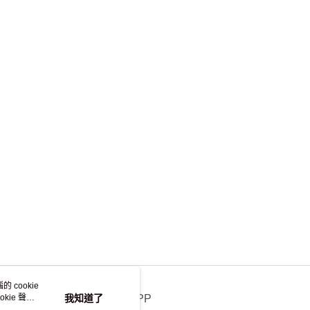
離島不適用)
查看運費
 cookie
kie 聲明
我知道了
官方APP