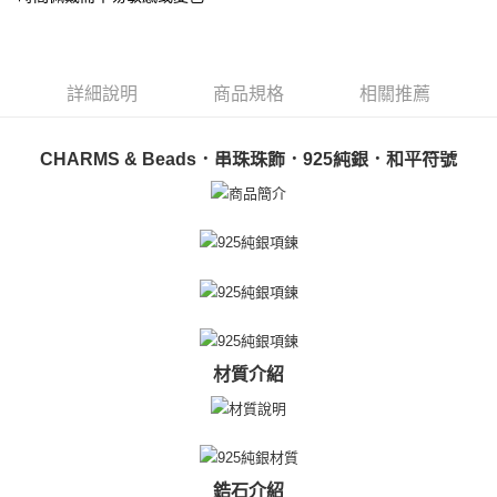
ATM付款
AFTEE先享後付是「在收到商品之後才付款」的支付方式。 讓您購物簡單
便利好安心！
貨到付款
１．簡單：不需註冊會員、不需綁卡、不需儲值。
２．便利：只要手機號碼，簡訊認證，即可結帳。
３．安心：先確認商品／服務後，再付款。
詳細說明
商品規格
相關推薦
運送方式
【「AFTEE先享後付」結帳流程】
全家取貨付款
１．於結帳方式選擇「AFTEE先享後付」後，將跳轉至「AFTEE先享後付」
CHARMS & Beads．串珠珠飾．925純銀．和平符號
免運費
結帳頁面，進行簡訊認證並確認金額後，即可完成結帳。
２．訂單成立數日內，您將收到繳費通知簡訊。
付款後全家取貨
３．收到繳費通知簡訊後14天內，點擊此簡訊中的連結，可透過四大超商／
ATM／網路銀行／等多元方式進行付款，方視為交易完成。
免運費
※ 請注意：結帳手續完成當下不需立刻繳費，但若您需要取消訂單，請聯絡
購買商品的店家。未經商家同意取消之訂單仍視為有效，需透過AFTEE先享
7-11取貨付款
後付繳納相關費用。
免運費
※ 交易是否成功請以「AFTEE先享後付 」之結帳頁面顯示為準，若有關於
是否繳費成功／繳費後需取消欲退款等相關疑問，請聯繫「AFTEE先享後付
客戶支援中心」
https://netprotections.freshdesk.com/support/home
付款後7-11取貨
材質介紹
免運費
【注意事項】
１．透過由恩沛科技股份有限公司提供之「AFTEE先享後付」服務完成之交
7-11取貨(快速到店)
易，需依本服務之必要範圍內提供個人資料，並將交易相關給付款項請求債
權轉讓予恩沛科技股份有限公司。
免運費
２．關於個人資料處理事宜，請瀏覽以下網址：
https://aftee.tw/terms/#terms3
鋯石介紹
黑貓宅急便-(離島請自行填寫住址)