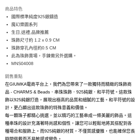
3 期 0 利率 每期
NT$416
21家銀行
商品特色
6 期 0 利率 每期
NT$208
21家銀行
合作金庫商業銀行
第一商業銀行
國際標準純度925銀鑄造
華南商業銀行
彰化商業銀行
12 期 0 利率 每期
NT$104
21家銀行
合作金庫商業銀行
第一商業銀行
魔幻樂園系列
上海商業儲蓄銀行
台北富邦商業銀行
華南商業銀行
彰化商業銀行
24 期 0 利率 每期
NT$52
20家銀行
合作金庫商業銀行
第一商業銀行
國泰世華商業銀行
兆豐國際商業銀行
生日,送禮,品牌推薦
上海商業儲蓄銀行
台北富邦商業銀行
華南商業銀行
彰化商業銀行
臺灣中小企業銀行
台中商業銀行
合作金庫商業銀行
第一商業銀行
珠飾尺寸約 1.2 x 0.9 CM
超商取貨付款
國泰世華商業銀行
兆豐國際商業銀行
上海商業儲蓄銀行
台北富邦商業銀行
匯豐（台灣）商業銀行
華泰商業銀行
華南商業銀行
彰化商業銀行
臺灣中小企業銀行
台中商業銀行
珠飾穿孔內徑約0.5 CM
國泰世華商業銀行
兆豐國際商業銀行
聯邦商業銀行
遠東國際商業銀行
LINE Pay
上海商業儲蓄銀行
台北富邦商業銀行
匯豐（台灣）商業銀行
華泰商業銀行
此為珠飾賣場，手鍊需另外選購。
臺灣中小企業銀行
台中商業銀行
元大商業銀行
永豐商業銀行
兆豐國際商業銀行
臺灣中小企業銀行
聯邦商業銀行
遠東國際商業銀行
匯豐（台灣）商業銀行
華泰商業銀行
MNS04008
Apple Pay
玉山商業銀行
星展（台灣）商業銀行
台中商業銀行
匯豐（台灣）商業銀行
元大商業銀行
永豐商業銀行
聯邦商業銀行
遠東國際商業銀行
台新國際商業銀行
中國信託商業銀行
華泰商業銀行
聯邦商業銀行
玉山商業銀行
星展（台灣）商業銀行
街口支付
銷售重點
元大商業銀行
永豐商業銀行
台灣樂天信用卡公司
遠東國際商業銀行
元大商業銀行
台新國際商業銀行
中國信託商業銀行
玉山商業銀行
星展（台灣）商業銀行
在GIUMKA電商平台上，我們為您帶來了一款獨特而精緻的珠飾商
永豐商業銀行
玉山商業銀行
台灣樂天信用卡公司
悠遊付
台新國際商業銀行
中國信託商業銀行
品 - CHARMS & Beads．串珠珠飾．925純銀．和平符號。這款珠
星展（台灣）商業銀行
台新國際商業銀行
台灣樂天信用卡公司
中國信託商業銀行
台灣樂天信用卡公司
Google Pay
飾以925純銀打造，展現出極高的品質和細膩的工藝。和平符號的設
計，更凸顯出這款珠飾的特殊意義和價值。
全盈+PAY
每一顆珠子都精心挑選，並以精巧的工藝串成一條美麗的飾品。這
AFTEE先享後付
種串珠的設計充滿著時尚感和個性，讓您可以輕鬆地將其搭配到各
相關說明
種場合和服飾上。而925純銀的材質，不僅質感優雅，也能確保您長
【關於「AFTEE先享後付」】
時間佩戴而不易敏感或變色。