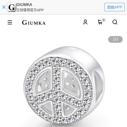
GIUMKA
開啟APP
立刻使用官方APP
0
1
/
3