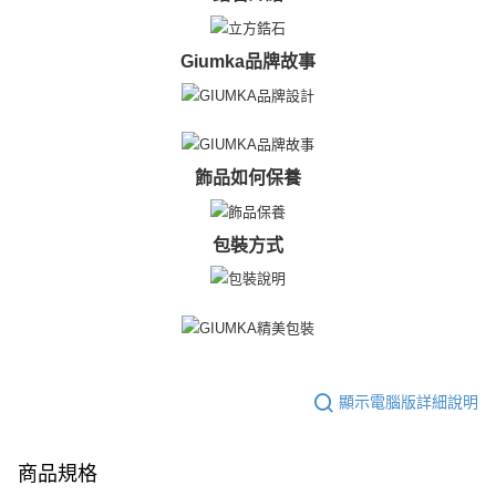
３．未成年的使用者請事先徵得法定代理人或監護人之同意方可使用
免運費
「AFTEE先享後付」，若未經同意申辦者引起之損失，本公司不負相關責
任。
Giumka品牌故事
郵局掛號
４．使用「AFTEE先享後付」時，將依據個別帳號之用戶狀況，依本公司即
時審查核予不同之上限額度；若仍有額度不足之情形，本公司將視審查結果
免運費
請求用戶進行身份認證。
５．嚴禁一人註冊多個帳號或使用他人資訊註冊。若發現惡意使用之情形，
機車快遞(限大台北地區運費到付) 下單後請聯絡LINE官方帳號 @gi
恩沛科技股份有限公司將有權停止該用戶之使用額度並採取法律行動。
umka
飾品如何保養
免運費
黑貓到付(離島不適用)
包裝方式
免運費
海外宅配
查看運費
顯示電腦版詳細說明
商品規格