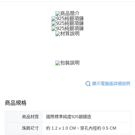
ATM付款
AFTEE先享後付是「在收到商品之後才付款」的支付方式。 讓您購物簡單
便利好安心！
貨到付款
１．簡單：不需註冊會員、不需綁卡、不需儲值。
２．便利：只要手機號碼，簡訊認證，即可結帳。
３．安心：先確認商品／服務後，再付款。
運送方式
【「AFTEE先享後付」結帳流程】
全家取貨付款
１．於結帳方式選擇「AFTEE先享後付」後，將跳轉至「AFTEE先享後付」
免運費
結帳頁面，進行簡訊認證並確認金額後，即可完成結帳。
２．訂單成立數日內，您將收到繳費通知簡訊。
付款後全家取貨
３．收到繳費通知簡訊後14天內，點擊此簡訊中的連結，可透過四大超商／
ATM／網路銀行／等多元方式進行付款，方視為交易完成。
免運費
※ 請注意：結帳手續完成當下不需立刻繳費，但若您需要取消訂單，請聯絡
購買商品的店家。未經商家同意取消之訂單仍視為有效，需透過AFTEE先享
7-11取貨付款
後付繳納相關費用。
顯示電腦版詳細說明
免運費
※ 交易是否成功請以「AFTEE先享後付 」之結帳頁面顯示為準，若有關於
是否繳費成功／繳費後需取消欲退款等相關疑問，請聯繫「AFTEE先享後付
客戶支援中心」
https://netprotections.freshdesk.com/support/home
付款後7-11取貨
商品規格
免運費
【注意事項】
１．透過由恩沛科技股份有限公司提供之「AFTEE先享後付」服務完成之交
7-11取貨(快速到店)
易，需依本服務之必要範圍內提供個人資料，並將交易相關給付款項請求債
商品材質
國際標準純度925銀鑄造
權轉讓予恩沛科技股份有限公司。
免運費
２．關於個人資料處理事宜，請瀏覽以下網址：
珠飾尺寸
約 1.2 x 1.0 CM，穿孔內徑約 0.5 CM
https://aftee.tw/terms/#terms3
黑貓宅急便-(離島請自行填寫住址)