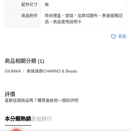
３．未成年的使用者請事先徵得法定代理人或監護人之同意方可使用
配件尺寸
無
免運費
「AFTEE先享後付」，若未經同意申辦者引起之損失，本公司不負相關責
任。
商品附件
時尚禮盒、提袋、加厚拭銀布、售後服務回
郵局掛號
４．使用「AFTEE先享後付」時，將依據個別帳號之用戶狀況，依本公司即
函、商品使用說明卡
時審查核予不同之上限額度；若仍有額度不足之情形，本公司將視審查結果
免運費
請求用戶進行身份認證。
５．嚴禁一人註冊多個帳號或使用他人資訊註冊。若發現惡意使用之情形，
機車快遞(限大台北地區運費到付) 下單後請聯絡LINE官方帳號 @gi
客服
恩沛科技股份有限公司將有權停止該用戶之使用額度並採取法律行動。
umka
免運費
商品相關分類 (1)
黑貓到付(離島不適用)
免運費
GIUMKA
串珠珠飾CHARMS & Beads
海外宅配
查看運費
評價
喜歡這個商品嗎？購買後給他一個好評吧
本分類熱銷
全站排行