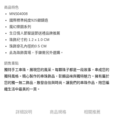
3 期 0 利率 每期
NT$416
21家銀行
商品特色
6 期 0 利率 每期
NT$208
21家銀行
合作金庫商業銀行
第一商業銀行
MNS04008
華南商業銀行
彰化商業銀行
12 期 0 利率 每期
NT$104
21家銀行
合作金庫商業銀行
第一商業銀行
國際標準純度925銀鑄造
上海商業儲蓄銀行
台北富邦商業銀行
華南商業銀行
彰化商業銀行
24 期 0 利率 每期
NT$52
20家銀行
合作金庫商業銀行
第一商業銀行
國泰世華商業銀行
兆豐國際商業銀行
魔幻樂園系列
上海商業儲蓄銀行
台北富邦商業銀行
華南商業銀行
彰化商業銀行
臺灣中小企業銀行
台中商業銀行
合作金庫商業銀行
第一商業銀行
生日情人節聖誕節送禮品牌推薦
超商取貨付款
國泰世華商業銀行
兆豐國際商業銀行
上海商業儲蓄銀行
台北富邦商業銀行
匯豐（台灣）商業銀行
華泰商業銀行
華南商業銀行
彰化商業銀行
臺灣中小企業銀行
台中商業銀行
珠飾尺寸約 1.2 x 1.0 CM
國泰世華商業銀行
兆豐國際商業銀行
聯邦商業銀行
遠東國際商業銀行
LINE Pay
上海商業儲蓄銀行
台北富邦商業銀行
匯豐（台灣）商業銀行
華泰商業銀行
珠飾穿孔內徑約0.5 CM
臺灣中小企業銀行
台中商業銀行
元大商業銀行
永豐商業銀行
兆豐國際商業銀行
臺灣中小企業銀行
聯邦商業銀行
遠東國際商業銀行
匯豐（台灣）商業銀行
華泰商業銀行
此為珠飾賣場，手鍊需另外選購。
Apple Pay
玉山商業銀行
星展（台灣）商業銀行
台中商業銀行
匯豐（台灣）商業銀行
元大商業銀行
永豐商業銀行
聯邦商業銀行
遠東國際商業銀行
台新國際商業銀行
中國信託商業銀行
華泰商業銀行
聯邦商業銀行
玉山商業銀行
星展（台灣）商業銀行
街口支付
銷售重點
元大商業銀行
永豐商業銀行
台灣樂天信用卡公司
遠東國際商業銀行
元大商業銀行
台新國際商業銀行
中國信託商業銀行
玉山商業銀行
星展（台灣）商業銀行
獨特手工串珠，展現您的風采。每顆珠子都是一段故事，串成您的
永豐商業銀行
玉山商業銀行
台灣樂天信用卡公司
悠遊付
台新國際商業銀行
中國信託商業銀行
獨特風格。精心製作的串珠飾品，彰顯品味與獨特魅力。擁有屬於
星展（台灣）商業銀行
台新國際商業銀行
台灣樂天信用卡公司
中國信託商業銀行
台灣樂天信用卡公司
Google Pay
您的獨一無二飾品，散發自信與時尚。讓我們的串珠作品，陪您編
織生活中最美的一頁。
全盈+PAY
AFTEE先享後付
相關說明
詳細說明
商品規格
相關推薦
【關於「AFTEE先享後付」】