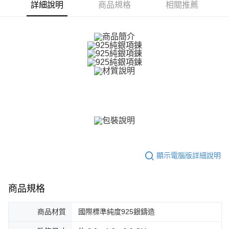
ATM付款
AFTEE先享後付是「在收到商品之後才付款」的支付方式。 讓您購物簡單
詳細說明
商品規格
相關推薦
便利好安心！
貨到付款
１．簡單：不需註冊會員、不需綁卡、不需儲值。
２．便利：只要手機號碼，簡訊認證，即可結帳。
３．安心：先確認商品／服務後，再付款。
運送方式
【「AFTEE先享後付」結帳流程】
全家取貨付款
１．於結帳方式選擇「AFTEE先享後付」後，將跳轉至「AFTEE先享後付」
免運費
結帳頁面，進行簡訊認證並確認金額後，即可完成結帳。
２．訂單成立數日內，您將收到繳費通知簡訊。
付款後全家取貨
３．收到繳費通知簡訊後14天內，點擊此簡訊中的連結，可透過四大超商／
ATM／網路銀行／等多元方式進行付款，方視為交易完成。
免運費
※ 請注意：結帳手續完成當下不需立刻繳費，但若您需要取消訂單，請聯絡
購買商品的店家。未經商家同意取消之訂單仍視為有效，需透過AFTEE先享
7-11取貨付款
後付繳納相關費用。
免運費
※ 交易是否成功請以「AFTEE先享後付 」之結帳頁面顯示為準，若有關於
是否繳費成功／繳費後需取消欲退款等相關疑問，請聯繫「AFTEE先享後付
顯示電腦版詳細說明
客戶支援中心」
https://netprotections.freshdesk.com/support/home
付款後7-11取貨
免運費
【注意事項】
商品規格
１．透過由恩沛科技股份有限公司提供之「AFTEE先享後付」服務完成之交
7-11取貨(快速到店)
易，需依本服務之必要範圍內提供個人資料，並將交易相關給付款項請求債
權轉讓予恩沛科技股份有限公司。
免運費
商品材質
國際標準純度925銀鑄造
２．關於個人資料處理事宜，請瀏覽以下網址：
https://aftee.tw/terms/#terms3
黑貓宅急便-(離島請自行填寫住址)