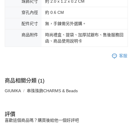
珠飾尺寸
約 2.0 x 1.2 x 0.2 CM
３．未成年的使用者請事先徵得法定代理人或監護人之同意方可使用
免運費
「AFTEE先享後付」，若未經同意申辦者引起之損失，本公司不負相關責
穿孔內徑
約 0.6 CM
任。
郵局掛號
４．使用「AFTEE先享後付」時，將依據個別帳號之用戶狀況，依本公司即
配件尺寸
無，手鍊需另外選購。
時審查核予不同之上限額度；若仍有額度不足之情形，本公司將視審查結果
免運費
請求用戶進行身份認證。
商品附件
時尚禮盒、提袋、加厚拭銀布、售後服務回
５．嚴禁一人註冊多個帳號或使用他人資訊註冊。若發現惡意使用之情形，
機車快遞(限大台北地區運費到付) 下單後請聯絡LINE官方帳號 @gi
恩沛科技股份有限公司將有權停止該用戶之使用額度並採取法律行動。
函、商品使用說明卡
umka
免運費
客服
黑貓到付(離島不適用)
免運費
商品相關分類 (1)
海外宅配
查看運費
GIUMKA
串珠珠飾CHARMS & Beads
評價
喜歡這個商品嗎？購買後給他一個好評吧