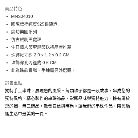
3 期 0 利率 每期
NT$383
21家銀行
商品特色
6 期 0 利率 每期
NT$191
21家銀行
合作金庫商業銀行
第一商業銀行
MNS04010
華南商業銀行
彰化商業銀行
12 期 0 利率 每期
NT$95
21家銀行
合作金庫商業銀行
第一商業銀行
國際標準純度925銀鑄造
上海商業儲蓄銀行
台北富邦商業銀行
華南商業銀行
彰化商業銀行
24 期 0 利率 每期
NT$47
20家銀行
合作金庫商業銀行
第一商業銀行
國泰世華商業銀行
兆豐國際商業銀行
魔幻樂園系列
上海商業儲蓄銀行
台北富邦商業銀行
華南商業銀行
彰化商業銀行
臺灣中小企業銀行
台中商業銀行
合作金庫商業銀行
第一商業銀行
仿古銀刷黑處理
超商取貨付款
國泰世華商業銀行
兆豐國際商業銀行
上海商業儲蓄銀行
台北富邦商業銀行
匯豐（台灣）商業銀行
華泰商業銀行
華南商業銀行
彰化商業銀行
臺灣中小企業銀行
台中商業銀行
生日情人節聖誕節送禮品牌推薦
國泰世華商業銀行
兆豐國際商業銀行
聯邦商業銀行
遠東國際商業銀行
LINE Pay
上海商業儲蓄銀行
台北富邦商業銀行
匯豐（台灣）商業銀行
華泰商業銀行
珠飾尺寸約 2.0 x 1.2 x 0.2 CM
臺灣中小企業銀行
台中商業銀行
元大商業銀行
永豐商業銀行
兆豐國際商業銀行
臺灣中小企業銀行
聯邦商業銀行
遠東國際商業銀行
匯豐（台灣）商業銀行
華泰商業銀行
珠飾穿孔內徑約 0.6 CM
Apple Pay
玉山商業銀行
星展（台灣）商業銀行
台中商業銀行
匯豐（台灣）商業銀行
元大商業銀行
永豐商業銀行
聯邦商業銀行
遠東國際商業銀行
此為珠飾賣場，手鍊需另外選購。
台新國際商業銀行
中國信託商業銀行
華泰商業銀行
聯邦商業銀行
玉山商業銀行
星展（台灣）商業銀行
街口支付
元大商業銀行
永豐商業銀行
台灣樂天信用卡公司
遠東國際商業銀行
元大商業銀行
台新國際商業銀行
中國信託商業銀行
玉山商業銀行
星展（台灣）商業銀行
銷售重點
永豐商業銀行
玉山商業銀行
台灣樂天信用卡公司
悠遊付
台新國際商業銀行
中國信託商業銀行
獨特手工串珠，展現您的風采。每顆珠子都是一段故事，串成您的
星展（台灣）商業銀行
台新國際商業銀行
台灣樂天信用卡公司
中國信託商業銀行
台灣樂天信用卡公司
Google Pay
獨特風格。精心製作的串珠飾品，彰顯品味與獨特魅力。擁有屬於
您的獨一無二飾品，散發自信與時尚。讓我們的串珠作品，陪您編
全盈+PAY
織生活中最美的一頁。
AFTEE先享後付
相關說明
【關於「AFTEE先享後付」】