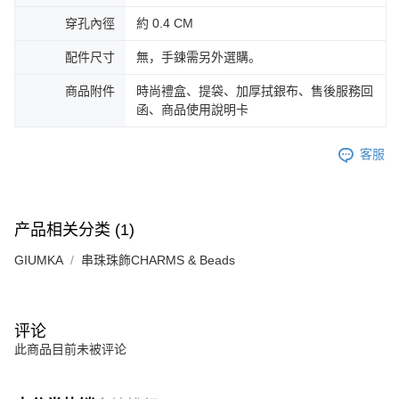
所提供，並由 AFTEE 向您收取款項。因使用本服務所須提供之個人資料(包
免运费
穿孔內徑
約 0.4 CM
含但不限於訂購人姓名、電話，收件人姓名、電話、收件地址)，將交付予
AFTEE 於本服務必要服務範圍內運用。關於 AFTEE 對於個人資料之蒐集、
郵局掛號
配件尺寸
無，手鍊需另外選購。
處理、利用，詳參 AFTEE 官網之『個人資料蒐集、處理及利用告知聲明』
（
https://aftee.tw/privacypolicy/
）。
免运费
商品附件
時尚禮盒、提袋、加厚拭銀布、售後服務回
若款項超過繳費期限，將根據當次的金額加收年利率 16% 的逾期滯納金。
函、商品使用說明卡
機車快遞(限大台北地區運費到付) 下單後請聯絡LINE官方帳號 @gi
未成年的使用者，請事先徵得法定代理人或監護人之同意方可使用
umka
AFTEE。
客服
免运费
若您對於個人資料之處理、利用有任何疑問，或欲行使相關法律權利，請聯
繫恩沛科技股份有限公司。若您不同意我們將上開所示之個人資料，連同必
黑貓到付(離島不適用)
要之購買訂單資訊提供予 AFTEE ，或讓 AFTEE 蒐集處理利用您的個人資
免运费
料，請勿選用本服務。
产品相关分类 (1)
海外宅配
查看运费
GIUMKA
串珠珠飾CHARMS & Beads
评论
此商品目前未被评论