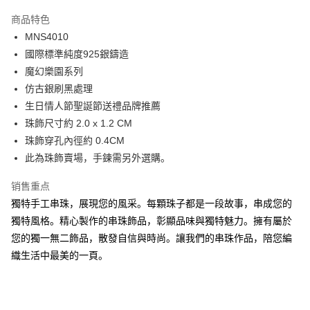
3期 0利率，每期
NT$350
21家银行
商品特色
6期 0利率，每期
NT$175
21家银行
合作金库商业银行
第一商业银行
MNS4010
华南商业银行
彰化商业银行
12期 0利率，每期
NT$87
21家银行
合作金库商业银行
第一商业银行
國際標準純度925銀鑄造
上海商业储蓄银行
台北富邦商业银行
华南商业银行
彰化商业银行
24期 0利率，每期
NT$43
20家银行
合作金库商业银行
第一商业银行
国泰世华商业银行
兆丰国际商业银行
魔幻樂園系列
上海商业储蓄银行
台北富邦商业银行
华南商业银行
彰化商业银行
台湾中小企业银行
台中商业银行
合作金库商业银行
第一商业银行
仿古銀刷黑處理
超商取货付款
国泰世华商业银行
兆丰国际商业银行
上海商业储蓄银行
台北富邦商业银行
汇丰（台湾）商业银行
华泰商业银行
华南商业银行
彰化商业银行
台湾中小企业银行
台中商业银行
生日情人節聖誕節送禮品牌推薦
国泰世华商业银行
兆丰国际商业银行
联邦商业银行
远东国际商业银行
LINE Pay
上海商业储蓄银行
台北富邦商业银行
汇丰（台湾）商业银行
华泰商业银行
珠飾尺寸約 2.0 x 1.2 CM
台湾中小企业银行
台中商业银行
元大商业银行
永丰商业银行
兆丰国际商业银行
台湾中小企业银行
联邦商业银行
远东国际商业银行
汇丰（台湾）商业银行
华泰商业银行
珠飾穿孔內徑約 0.4CM
Apple Pay
玉山商业银行
星展（台湾）商业银行
台中商业银行
汇丰（台湾）商业银行
元大商业银行
永丰商业银行
联邦商业银行
远东国际商业银行
此為珠飾賣場，手鍊需另外選購。
台新国际商业银行
中国信托商业银行
华泰商业银行
联邦商业银行
玉山商业银行
星展（台湾）商业银行
街口支付
元大商业银行
永丰商业银行
台湾乐天信用卡公司
远东国际商业银行
元大商业银行
台新国际商业银行
中国信托商业银行
玉山商业银行
星展（台湾）商业银行
销售重点
永丰商业银行
玉山商业银行
台湾乐天信用卡公司
悠遊付
台新国际商业银行
中国信托商业银行
獨特手工串珠，展現您的風采。每顆珠子都是一段故事，串成您的
星展（台湾）商业银行
台新国际商业银行
台湾乐天信用卡公司
中国信托商业银行
台湾乐天信用卡公司
Google Pay
獨特風格。精心製作的串珠飾品，彰顯品味與獨特魅力。擁有屬於
您的獨一無二飾品，散發自信與時尚。讓我們的串珠作品，陪您編
Plus PAY
織生活中最美的一頁。
AFTEE先享后付
相关说明
一、關於 AFTEE先享後付