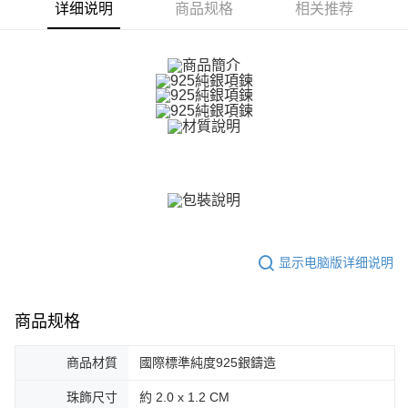
ATM付款
1. 於付款方式選擇AFTEE先享後付，將跳出AFTEE先享後付手機驗證視
详细说明
商品规格
相关推荐
窗。
货到付款
2. 進行簡訊驗證之後，即可完成結帳手續。
3. 訂單確認後不需事先繳費，商品會配送至您的指定地址。
4. 下訂完成後，您的手機會收到一封繳費通知簡訊，APP會員則會收到
运送方式
AFTEE APP推播通知。
5. 收到商品當下無需繳費，確認無誤後，請再利用繳費通知簡訊或AFTEE
全家取貨付款
APP於四大便利商店‧ATM/網銀等方式進行付款。
免运费
請留意繳費期限為 14 天。唯有下載 AFTEE App 成為 AFTEE 會員者方能享
付款後全家取貨
有最長 45 天內付款之服務。
免运费
繳費期限，為商家向您請款的時間，再加上使用AFTEE可延長的天數所計算
出。使用AFTEE下訂可以延長您收到商品前的繳費天數，但無法保證一定能
7-11取貨付款
夠在期限內收到商品(例如:預購商品或預計到貨時間較長者)。因此無論收到
免运费
商品與否，仍需要請您在AFTEE規定的時間內完成繳費。
显示电脑版详细说明
二、付款限制
付款後7-11取貨
1. 初次使用 AFTEE 時，將依認證結果及本公司審查結果，核予每個人不同
免运费
之上限額度
商品规格
2. 結帳金額須大於NT$30
7-11取貨(快速到店)
3. 目前僅支援台灣會員
商品材質
國際標準純度925銀鑄造
免运费
三、聲明條款
珠飾尺寸
約 2.0 x 1.2 CM
「AFTEE先享後付」(下稱本服務)乃由恩沛科技股份有限公司(下稱 AFTEE )
黑貓宅急便-(離島請自行填寫住址)