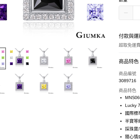
付款與運
超取免運
付款方式
商品特色
信用卡一
商品編號
3089716
信用卡分
商品特色
3 期 
MNS06
6 期 
合作金
Luck
華南商
12 期
國際標
合作金
上海商
華南商
半寶等
24 期
合作金
國泰世
上海商
採珠寶
華南商
臺灣中
合作金
超商取貨
國泰世
上海商
隨心情
匯豐（
華南商
臺灣中