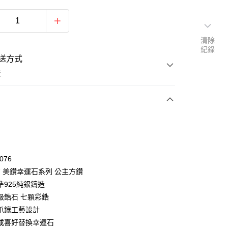
清除
紀錄
送方式
費
次付款
期付款
0 利率 每期
NT$993
21家銀行
076
0 利率 每期
NT$496
21家銀行
庫商業銀行
第一商業銀行
y 7 美鑽幸運石系列 公主方鑽
業銀行
彰化商業銀行
 0 利率 每期
NT$248
21家銀行
準925純銀鑄造
庫商業銀行
第一商業銀行
業儲蓄銀行
台北富邦商業銀行
業銀行
彰化商業銀行
級鋯石 七顆彩鋯
 0 利率 每期
NT$124
20家銀行
庫商業銀行
第一商業銀行
華商業銀行
兆豐國際商業銀行
業儲蓄銀行
台北富邦商業銀行
爪鑲工藝設計
業銀行
彰化商業銀行
小企業銀行
台中商業銀行
庫商業銀行
第一商業銀行
付款
華商業銀行
兆豐國際商業銀行
業儲蓄銀行
台北富邦商業銀行
或喜好替換幸運石
台灣）商業銀行
華泰商業銀行
業銀行
彰化商業銀行
小企業銀行
台中商業銀行