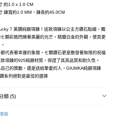
華商業銀行
兆豐國際商業銀行
業銀行
遠東國際商業銀行
約1.0 x 1.0 CM
業儲蓄銀行
台北富邦商業銀行
台灣）商業銀行
華泰商業銀行
小企業銀行
台中商業銀行
業銀行
永豐商業銀行
際商業銀行
臺灣中小企業銀行
:鍊寬約1.0 MM，鍊長約45.0CM
業銀行
遠東國際商業銀行
台灣）商業銀行
華泰商業銀行
業銀行
星展（台灣）商業銀行
業銀行
匯豐（台灣）商業銀行
業銀行
永豐商業銀行
業銀行
遠東國際商業銀行
際商業銀行
中國信託商業銀行
業銀行
聯邦商業銀行
業銀行
星展（台灣）商業銀行
業銀行
永豐商業銀行
 Lucky 7 美鑽純銀項鍊！這款項鍊以公主方鑽石點綴，獨
天信用卡公司
際商業銀行
元大商業銀行
際商業銀行
中國信託商業銀行
業銀行
星展（台灣）商業銀行
如七顆彩鋯閃爍著美麗的光芒。精鍍白金的外觀，使其更
業銀行
玉山商業銀行
天信用卡公司
際商業銀行
中國信託商業銀行
台灣）商業銀行
台新國際商業銀行
目。
天信用卡公司
託商業銀行
台灣樂天信用卡公司
y
石都代表著幸運的象徵，七顆鑽石更是散發著無限的祝福
款項鍊的925純銀材質，保證了其高品質和耐久性。
自己的獎勵，還是送給摯愛的人，GIUMKA純銀項鍊
享後付
7 美鑽系列絕對是最佳的選擇
FTEE先享後付」】
先享後付是「在收到商品之後才付款」的支付方式。 讓您購物簡單
類 (5)
心！
：不需註冊會員、不需綁卡、不需儲值。
女生項鍊
：只要手機號碼，簡訊認證，即可結帳。
客服
：先確認商品／服務後，再付款。
幸運石換鑽系列
EE先享後付」結帳流程】
25純銀項鍊
方式選擇「AFTEE先享後付」後，將跳轉至「AFTEE先享後
付款
頁面，進行簡訊認證並確認金額後，即可完成結帳。
生項鍊