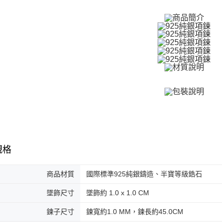
umka
免運費
黑貓到付(
免運費
海外宅配
規格
商品材質
國際標準925純銀鑄造、半寶等級鋯石
墜飾尺寸
墜飾約 1.0 x 1.0 CM
鍊子尺寸
鍊寬約1.0 MM，鍊長約45.0CM