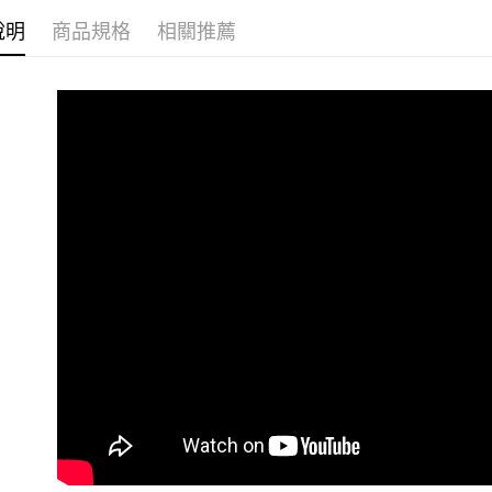
免運費
２．訂單
說明
商品規格
相關推薦
館長推薦
３．收到繳
／ATM／
付款後全
※ 請注意
免運費
絡購買商品
先享後付
7-11取貨
※ 交易是
是否繳費成
免運費
付客戶支
付款後7-1
【注意事
免運費
１．透過由
交易，需
7-11取貨
求債權轉
２．關於
免運費
https://aft
３．未成
黑貓宅急便
「AFTE
免運費
任。
４．使用「
郵局掛號
即時審查
結果請求
免運費
５．嚴禁
形，恩沛
機車快遞(
動。