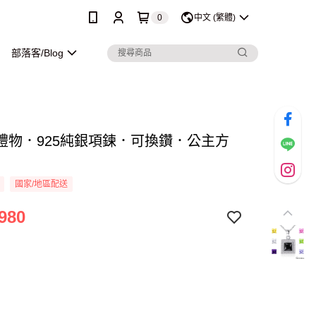
0
中文 (繁體)
部落客/Blog
禮物．925純銀項鍊．可換鑽．公主方
國家/地區配送
980