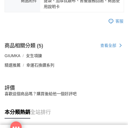
商品附件
提袋、加厚拭銀布、售後服務回函、商品使
用說明卡
客服
商品相關分類 (5)
查看全部
GIUMKA
女生項鍊
精選推薦
幸運石換鑽系列
評價
喜歡這個商品嗎？購買後給他一個好評吧
本分類熱銷
全站排行