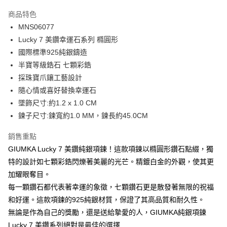
3 期 0 利率 每期
NT$993
21家銀行
商品特色
6 期 0 利率 每期
NT$496
21家銀行
合作金庫商業銀行
第一商業銀行
MNS06077
華南商業銀行
彰化商業銀行
12 期 0 利率 每期
NT$248
21家銀行
合作金庫商業銀行
第一商業銀行
Lucky 7 美鑽幸運石系列 橢圓形
上海商業儲蓄銀行
台北富邦商業銀行
華南商業銀行
彰化商業銀行
24 期 0 利率 每期
NT$124
20家銀行
合作金庫商業銀行
第一商業銀行
國泰世華商業銀行
兆豐國際商業銀行
國際標準925純銀鑄造
上海商業儲蓄銀行
台北富邦商業銀行
華南商業銀行
彰化商業銀行
臺灣中小企業銀行
台中商業銀行
合作金庫商業銀行
第一商業銀行
半寶等級鋯石 七顆彩鋯
超商取貨付款
國泰世華商業銀行
兆豐國際商業銀行
上海商業儲蓄銀行
台北富邦商業銀行
匯豐（台灣）商業銀行
華泰商業銀行
華南商業銀行
彰化商業銀行
臺灣中小企業銀行
台中商業銀行
採珠寶爪鑲工藝設計
國泰世華商業銀行
兆豐國際商業銀行
聯邦商業銀行
遠東國際商業銀行
LINE Pay
上海商業儲蓄銀行
台北富邦商業銀行
匯豐（台灣）商業銀行
華泰商業銀行
隨心情或喜好替換幸運石
臺灣中小企業銀行
台中商業銀行
元大商業銀行
永豐商業銀行
兆豐國際商業銀行
臺灣中小企業銀行
聯邦商業銀行
遠東國際商業銀行
匯豐（台灣）商業銀行
華泰商業銀行
墜飾尺寸:約1.2 x 1.0 CM
Apple Pay
玉山商業銀行
星展（台灣）商業銀行
台中商業銀行
匯豐（台灣）商業銀行
元大商業銀行
永豐商業銀行
聯邦商業銀行
遠東國際商業銀行
鍊子尺寸:鍊寬約1.0 MM，鍊長約45.0CM
台新國際商業銀行
中國信託商業銀行
華泰商業銀行
聯邦商業銀行
玉山商業銀行
星展（台灣）商業銀行
街口支付
元大商業銀行
永豐商業銀行
台灣樂天信用卡公司
遠東國際商業銀行
元大商業銀行
台新國際商業銀行
中國信託商業銀行
玉山商業銀行
星展（台灣）商業銀行
銷售重點
永豐商業銀行
玉山商業銀行
台灣樂天信用卡公司
悠遊付
台新國際商業銀行
中國信託商業銀行
GIUMKA Lucky 7 美鑽純銀項鍊！這款項鍊以橢圓形鑽石點綴，獨
星展（台灣）商業銀行
台新國際商業銀行
台灣樂天信用卡公司
中國信託商業銀行
台灣樂天信用卡公司
Google Pay
特的設計如七顆彩鋯閃爍著美麗的光芒。精鍍白金的外觀，使其更
加耀眼奪目。
全盈+PAY
每一顆鑽石都代表著幸運的象徵，七顆鑽石更是散發著無限的祝福
AFTEE先享後付
和好運。這款項鍊的925純銀材質，保證了其高品質和耐久性。
相關說明
無論是作為自己的獎勵，還是送給摯愛的人，GIUMKA純銀項鍊
【關於「AFTEE先享後付」】
Lucky 7 美鑽系列絕對是最佳的選擇