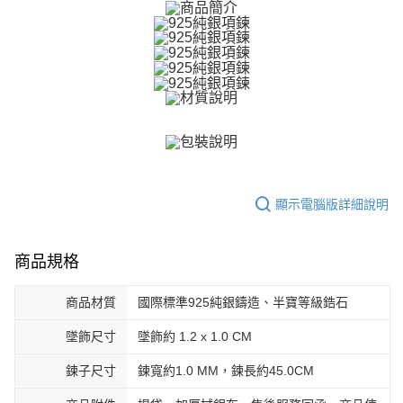
３．未成年的使用者請事先徵得法定代理人或監護人之同意方可使用
免運費
「AFTEE先享後付」，若未經同意申辦者引起之損失，本公司不負相關責
任。
郵局掛號
４．使用「AFTEE先享後付」時，將依據個別帳號之用戶狀況，依本公司即
時審查核予不同之上限額度；若仍有額度不足之情形，本公司將視審查結果
免運費
請求用戶進行身份認證。
５．嚴禁一人註冊多個帳號或使用他人資訊註冊。若發現惡意使用之情形，
機車快遞(限大台北地區運費到付) 下單後請聯絡LINE官方帳號 @gi
恩沛科技股份有限公司將有權停止該用戶之使用額度並採取法律行動。
umka
免運費
黑貓到付(離島不適用)
顯示電腦版詳細說明
免運費
海外宅配
查看運費
商品規格
商品材質
國際標準925純銀鑄造、半寶等級鋯石
墜飾尺寸
墜飾約 1.2 x 1.0 CM
鍊子尺寸
鍊寬約1.0 MM，鍊長約45.0CM