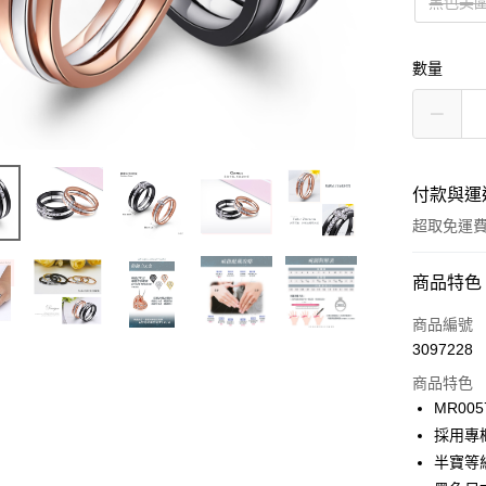
黑色美圍
數量
付款與運
超取免運
付款方式
商品特色
信用卡一
商品編號
3097228
信用卡分
商品特色
3 期 
MR005
6 期 
合作金
採用專
華南商
12 期
半寶等
合作金
上海商
華南商