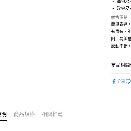
黑色尺寸
24 期
合作金
國泰世
上海商
玫金尺寸
華南商
臺灣中
合作金
超商取貨
國泰世
上海商
匯豐（
華南商
銷售重點
臺灣中
國泰世
聯邦商
LINE Pay
上海商
簡單表達
匯豐（
臺灣中
元大商
兆豐國
聯邦商
有盡有，
匯豐（
Apple Pay
玉山商
台中商
元大商
附上精美
聯邦商
台新國
華泰商
玉山商
街口支付
元大商
感動不斷
台灣樂
遠東國
台新國
玉山商
永豐商
台灣樂
悠遊付
台新國
星展（
台灣樂
商品相關分
中國信
Google Pa
GIUMKA
全盈+PAY
分享
戒指/尾戒
AFTEE先
相關說明
戒指/尾戒
【關於「A
ATM付款
情侶戒指
AFTEE
便利好安
說明
商品規格
相關推薦
貨到付款
１．簡單
２．便利
３．安心