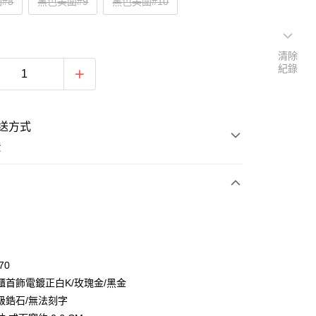
#8
黑色美圍#9
黑色美圍#10
清除
紀錄
送方式
費
次付款
期付款
0 利率 每期
NT$263
21家銀行
70
0 利率 每期
NT$131
21家銀行
庫商業銀行
第一商業銀行
櫃首飾電鍍正白K/玫瑰金/黑金
業銀行
彰化商業銀行
 0 利率 每期
NT$65
21家銀行
級鋯石/無法刻字
庫商業銀行
第一商業銀行
業儲蓄銀行
台北富邦商業銀行
業銀行
彰化商業銀行