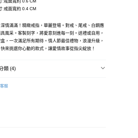
:戒面寬約 0.6 CM
 0 利率 每期
NT$32
20家銀行
庫商業銀行
第一商業銀行
華商業銀行
兆豐國際商業銀行
業儲蓄銀行
台北富邦商業銀行
:戒面寬約 0.4 CM
業銀行
彰化商業銀行
小企業銀行
台中商業銀行
庫商業銀行
第一商業銀行
付款
華商業銀行
兆豐國際商業銀行
業儲蓄銀行
台北富邦商業銀行
台灣）商業銀行
華泰商業銀行
業銀行
彰化商業銀行
小企業銀行
台中商業銀行
華商業銀行
兆豐國際商業銀行
業銀行
遠東國際商業銀行
業儲蓄銀行
台北富邦商業銀行
，深情滿滿！精緻戒指，華麗登場。對戒、尾戒、白鋼應
台灣）商業銀行
華泰商業銀行
小企業銀行
台中商業銀行
業銀行
永豐商業銀行
際商業銀行
臺灣中小企業銀行
業銀行
遠東國際商業銀行
別具風采。客製刻字，將愛意刻進每一刻。送禮或自用，
台灣）商業銀行
華泰商業銀行
業銀行
星展（台灣）商業銀行
業銀行
匯豐（台灣）商業銀行
業銀行
永豐商業銀行
禮盒，一次滿足所有期待。情人節最佳禮物，浪漫升級，
業銀行
遠東國際商業銀行
際商業銀行
中國信託商業銀行
業銀行
聯邦商業銀行
業銀行
星展（台灣）商業銀行
業銀行
永豐商業銀行
。快來挑選你心動的款式，讓愛情故事從指尖綻放！
天信用卡公司
際商業銀行
元大商業銀行
際商業銀行
中國信託商業銀行
業銀行
星展（台灣）商業銀行
業銀行
玉山商業銀行
天信用卡公司
際商業銀行
中國信託商業銀行
台灣）商業銀行
台新國際商業銀行
天信用卡公司
類 (4)
託商業銀行
台灣樂天信用卡公司
y
情人對戒
客服
精鍍K金飾 戒指/尾戒
享後付
情侶 戒指/尾戒
FTEE先享後付」】
先享後付是「在收到商品之後才付款」的支付方式。 讓您購物簡單
心！
：不需註冊會員、不需綁卡、不需儲值。
：只要手機號碼，簡訊認證，即可結帳。
：先確認商品／服務後，再付款。