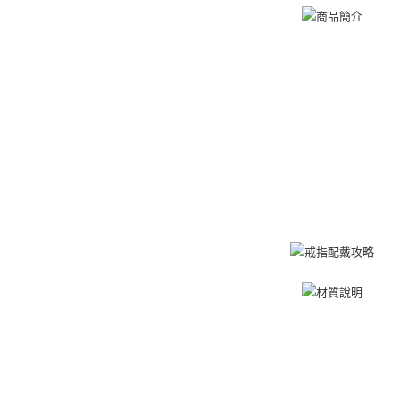
運送方式
【「AFT
１．於結帳
全家取貨
付」結帳
免運費
２．訂單
３．收到繳
／ATM／
付款後全
※ 請注意
免運費
絡購買商品
先享後付
7-11取貨
※ 交易是
是否繳費成
免運費
付客戶支
付款後7-1
【注意事
免運費
１．透過由
交易，需
7-11取貨
求債權轉
２．關於
免運費
https://aft
３．未成
黑貓宅急便
「AFTE
免運費
任。
４．使用「
郵局掛號
即時審查