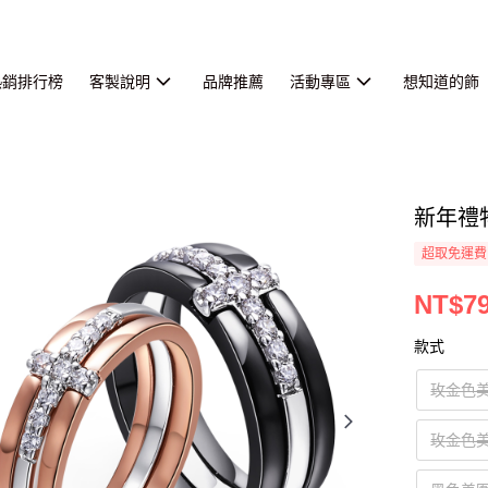
熱銷排行榜
客製說明
品牌推薦
活動專區
想知道的飾
新年禮
超取免運費
NT$7
款式
玫金色美
玫金色美