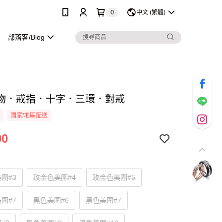
0
中文 (繁體)
部落客/Blog
物．戒指．十字．三環．對戒
國家/地區配送
90
圍#3
玫金色美圍#4
玫金色美圍#5
圍#7
黑色美圍#6
黑色美圍#7