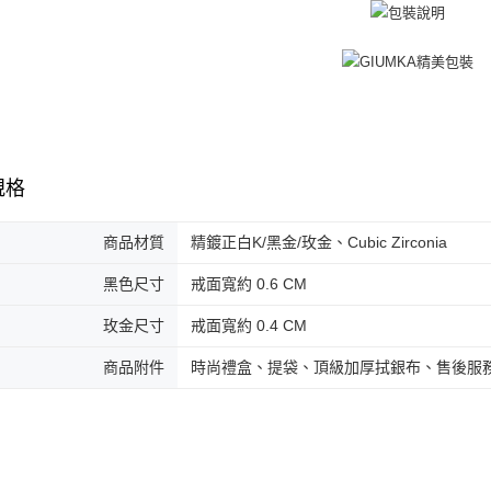
結果請求
免運費
５．嚴禁
形，恩沛
機車快遞(
動。
umka
免運費
黑貓到付(
免運費
規格
海外宅配
商品材質
精鍍正白K/黑金/玫金、Cubic Zirconia
黑色尺寸
戒面寬約 0.6 CM
玫金尺寸
戒面寬約 0.4 CM
商品附件
時尚禮盒、提袋、頂級加厚拭銀布、售後服