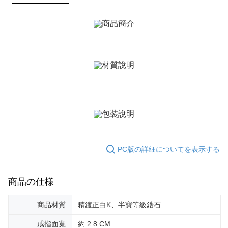
ATM払い
1.お支払い方法でAFTEE代金後払いを選択すると、携帯電話認証ウィンド
ウが表示されます。
代金引換
2.SMSで認証してお支払い手続を進めてください。
3.注文するときのお支払いは不要です。商品はご指定の住所に配送されま
す。
配送方法
4.ご注文が完了すると、携帯に支払い通知のSMSが届きます。アプリ会員
の場合は、AFTEE アプリプッシュ通知が届きます。
全家取貨付款
5.商品受け取り時のお支払いは不要です。商品を確かめてから、SMSまた
送料無料
はアプリの通知に従って、4大コンビニ、またはATM/オンラインバンキン
グでお支払いください。
付款後全家取貨
代金納付期限は最短で 14 日以内ですので、ご注意ください。AFTEE アプ
送料無料
リをダウンロードして AFTEE 会員になるとお支払い期限を最長 45 日以内
まで延長できます。
7-11取貨付款
送料無料
お支払期限は、ショップが請求した期日と、AFTEEで延長できる日数をも
PC版の詳細についてを表示する
とに計算されます。AFTEEで注文すると、商品を受け取るまで支払い期限
付款後7-11取貨
を延長できますが、商品を期限内に受け取れない場合があります（例：予
約商品や商品到着日が比較的遅い商品）。そのため、商品到着の有無に関
送料無料
わらず、AFTEEで指定された期限内にお支払いください。
商品の仕様
7-11取貨(快速到店)
二、支払い限度額
送料無料
1.初回 AFTEEを ご利用の際に、認証結果及び当社の審査の結果に基づ
商品材質
精鍍正白K、半寶等級鋯石
き、限度額が設定されます。
2.決済金額は最低NT$20です。
黑貓宅急便-(離島請自行填寫住址)
戒指面寬
約 2.8 CM