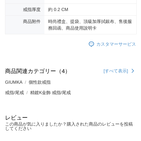
3.現在、台湾の会員のみご利用いただけます。
送料無料
戒指厚度
約 0.2 CM
三、利用規約「AFTEE代金後払い」（以下当サービスという）はネットプ
郵局掛號
ロテクションズ（以下 AFTEE という）が提供し、AFTEEが代金を徴収し
商品附件
時尚禮盒、提袋、頂級加厚拭銀布、售後服
ます。当サービスご利用の際に提供しなければならない個人情報（注文者
送料無料
務回函、商品使用說明卡
の氏名、電話番号、受取人の氏名、電話番号、受取人住所を含むがこれに
限らない）は、AFTEEに渡され当サービスで必要な範囲内で利用されま
機車快遞(限大台北地區運費到付) 下單後請聯絡LINE官方帳號 @gi
す。AFTEEの個人情報の収集、処理、利用について、詳細はAFTEE公式ホ
カスタマーサービス
umka
ームページの『個人情報の収集、処理及び利用に関する声明』をご参照く
ださい（
https://aftee.tw/privacypolicy/
）。
送料無料
AFTEEの初回ご利用の際に、審査を通過すれば、最高額がNT$10,000にな
黑貓到付(離島不適用)
商品関連カテゴリー（4）
ります。支払い期限を過ぎた場合、その金額に基づいて年利20%の遅延滞
[すべて表示]
送料無料
納金が加算されます。未成年の利用者は、事前に法定代理人または後見人
の同意を得ればAFTEEをご利用いただけます。
GIUMKA
個性款戒指
海外宅配
送料を確認
戒指/尾戒
精鍍K金飾 戒指/尾戒
個人情報の処理、利用について疑問がある、または関連する法律の権利を
行使したい場合は、ネットプロテクションズ
cs_tw@netprotections.co.jp
にご連絡ください。上記に示した個人情報を、必要な購入注文書とあわせ
てAFTEEにご提供いただく、またはAFTEEにあなたの個人情報の収集、処
理、利用を許可することににご同意いただけない場合は、当サービスを選
レビュー
択しないでください。
この商品が気に入りましたか？購入された商品のレビューを投稿
してください