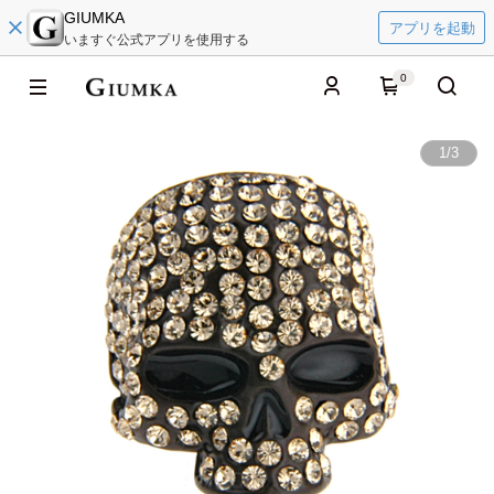
GIUMKA
アプリを起動
いますぐ公式アプリを使用する
0
1
/
3