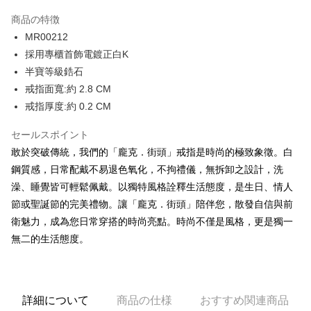
3回払い、金利0、毎回
NT$426
21行の銀行
商品の特徴
6回払い、金利0、毎回
NT$213
21行の銀行
合作金庫商業銀行
第一商業銀行
MR00212
華南商業銀行
彰化商業銀行
12回払い、金利0、毎回
NT$106
21行の銀行
合作金庫商業銀行
第一商業銀行
採用專櫃首飾電鍍正白K
上海商業儲蓄銀行
台北富邦商業銀行
華南商業銀行
彰化商業銀行
24回払い、金利0、毎回
NT$53
20行の銀行
合作金庫商業銀行
第一商業銀行
国泰世華商業銀行
兆豐國際商業銀行
半寶等級鋯石
上海商業儲蓄銀行
台北富邦商業銀行
華南商業銀行
彰化商業銀行
台湾中小企業銀行
台中商業銀行
合作金庫商業銀行
第一商業銀行
戒指面寬:約 2.8 CM
コンビニ店頭代金引換
国泰世華商業銀行
兆豐國際商業銀行
上海商業儲蓄銀行
台北富邦商業銀行
HSBC(台湾)商業銀行
華泰商業銀行
華南商業銀行
彰化商業銀行
台湾中小企業銀行
台中商業銀行
戒指厚度:約 0.2 CM
国泰世華商業銀行
兆豐國際商業銀行
聯邦商業銀行
遠東国際商業銀行
LINE Pay
上海商業儲蓄銀行
台北富邦商業銀行
HSBC(台湾)商業銀行
華泰商業銀行
台湾中小企業銀行
台中商業銀行
元大商業銀行
永豐商業銀行
兆豐國際商業銀行
台湾中小企業銀行
聯邦商業銀行
遠東国際商業銀行
セールスポイント
HSBC(台湾)商業銀行
華泰商業銀行
Apple Pay
玉山商業銀行
星展(台湾)商業銀行
台中商業銀行
HSBC(台湾)商業銀行
元大商業銀行
永豐商業銀行
敢於突破傳統，我們的「龐克．街頭」戒指是時尚的極致象徵。白
聯邦商業銀行
遠東国際商業銀行
台新國際商業銀行
中国信託商業銀行
華泰商業銀行
聯邦商業銀行
玉山商業銀行
星展(台湾)商業銀行
JKOPAY
元大商業銀行
永豐商業銀行
鋼質感，日常配戴不易退色氧化，不拘禮儀，無拆卸之設計，洗
台湾楽天クレジットカード会社
遠東国際商業銀行
元大商業銀行
台新國際商業銀行
中国信託商業銀行
玉山商業銀行
星展(台湾)商業銀行
澡、睡覺皆可輕鬆佩戴。以獨特風格詮釋生活態度，是生日、情人
永豐商業銀行
玉山商業銀行
台湾楽天クレジットカード会社
Easy Wallet
台新國際商業銀行
中国信託商業銀行
星展(台湾)商業銀行
台新國際商業銀行
節或聖誕節的完美禮物。讓「龐克．街頭」陪伴您，散發自信與前
台湾楽天クレジットカード会社
中国信託商業銀行
台湾楽天クレジットカード会社
Google Pay
衛魅力，成為您日常穿搭的時尚亮點。時尚不僅是風格，更是獨一
無二的生活態度。
Plus Pay
AFTEE代金後払い
説明
詳細について
商品の仕様
おすすめ関連商品
一、 AFTEE代金後払いについて