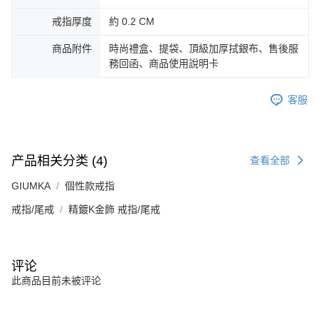
所提供，並由 AFTEE 向您收取款項。因使用本服務所須提供之個人資料(包
免运费
含但不限於訂購人姓名、電話，收件人姓名、電話、收件地址)，將交付予
戒指厚度
約 0.2 CM
AFTEE 於本服務必要服務範圍內運用。關於 AFTEE 對於個人資料之蒐集、
郵局掛號
處理、利用，詳參 AFTEE 官網之『個人資料蒐集、處理及利用告知聲明』
商品附件
時尚禮盒、提袋、頂級加厚拭銀布、售後服
（
https://aftee.tw/privacypolicy/
）。
免运费
務回函、商品使用說明卡
若款項超過繳費期限，將根據當次的金額加收年利率 16% 的逾期滯納金。
機車快遞(限大台北地區運費到付) 下單後請聯絡LINE官方帳號 @gi
未成年的使用者，請事先徵得法定代理人或監護人之同意方可使用
客服
umka
AFTEE。
免运费
若您對於個人資料之處理、利用有任何疑問，或欲行使相關法律權利，請聯
繫恩沛科技股份有限公司。若您不同意我們將上開所示之個人資料，連同必
黑貓到付(離島不適用)
产品相关分类 (4)
查看全部
要之購買訂單資訊提供予 AFTEE ，或讓 AFTEE 蒐集處理利用您的個人資
免运费
料，請勿選用本服務。
GIUMKA
個性款戒指
海外宅配
查看运费
戒指/尾戒
精鍍K金飾 戒指/尾戒
评论
此商品目前未被评论