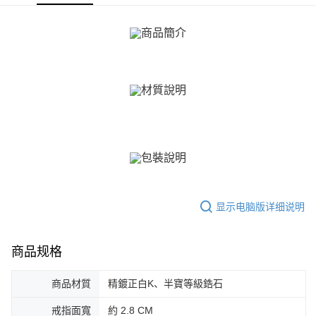
ATM付款
1. 於付款方式選擇AFTEE先享後付，將跳出AFTEE先享後付手機驗證視
窗。
货到付款
2. 進行簡訊驗證之後，即可完成結帳手續。
3. 訂單確認後不需事先繳費，商品會配送至您的指定地址。
4. 下訂完成後，您的手機會收到一封繳費通知簡訊，APP會員則會收到
运送方式
AFTEE APP推播通知。
5. 收到商品當下無需繳費，確認無誤後，請再利用繳費通知簡訊或AFTEE
全家取貨付款
APP於四大便利商店‧ATM/網銀等方式進行付款。
免运费
請留意繳費期限為 14 天。唯有下載 AFTEE App 成為 AFTEE 會員者方能享
付款後全家取貨
有最長 45 天內付款之服務。
免运费
繳費期限，為商家向您請款的時間，再加上使用AFTEE可延長的天數所計算
出。使用AFTEE下訂可以延長您收到商品前的繳費天數，但無法保證一定能
7-11取貨付款
夠在期限內收到商品(例如:預購商品或預計到貨時間較長者)。因此無論收到
免运费
商品與否，仍需要請您在AFTEE規定的時間內完成繳費。
显示电脑版详细说明
二、付款限制
付款後7-11取貨
1. 初次使用 AFTEE 時，將依認證結果及本公司審查結果，核予每個人不同
免运费
之上限額度
商品规格
2. 結帳金額須大於NT$30
7-11取貨(快速到店)
3. 目前僅支援台灣會員
商品材質
精鍍正白K、半寶等級鋯石
免运费
三、聲明條款
「AFTEE先享後付」(下稱本服務)乃由恩沛科技股份有限公司(下稱 AFTEE )
戒指面寬
約 2.8 CM
黑貓宅急便-(離島請自行填寫住址)