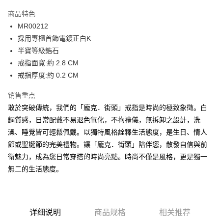
3期 0利率，每期
NT$426
21家银行
商品特色
6期 0利率，每期
NT$213
21家银行
合作金库商业银行
第一商业银行
MR00212
华南商业银行
彰化商业银行
12期 0利率，每期
NT$106
21家银行
合作金库商业银行
第一商业银行
採用專櫃首飾電鍍正白K
上海商业储蓄银行
台北富邦商业银行
华南商业银行
彰化商业银行
24期 0利率，每期
NT$53
20家银行
合作金库商业银行
第一商业银行
国泰世华商业银行
兆丰国际商业银行
半寶等級鋯石
上海商业储蓄银行
台北富邦商业银行
华南商业银行
彰化商业银行
台湾中小企业银行
台中商业银行
合作金库商业银行
第一商业银行
戒指面寬:約 2.8 CM
超商取货付款
国泰世华商业银行
兆丰国际商业银行
上海商业储蓄银行
台北富邦商业银行
汇丰（台湾）商业银行
华泰商业银行
华南商业银行
彰化商业银行
台湾中小企业银行
台中商业银行
戒指厚度:約 0.2 CM
国泰世华商业银行
兆丰国际商业银行
联邦商业银行
远东国际商业银行
LINE Pay
上海商业储蓄银行
台北富邦商业银行
汇丰（台湾）商业银行
华泰商业银行
台湾中小企业银行
台中商业银行
元大商业银行
永丰商业银行
兆丰国际商业银行
台湾中小企业银行
销售重点
联邦商业银行
远东国际商业银行
汇丰（台湾）商业银行
华泰商业银行
Apple Pay
玉山商业银行
星展（台湾）商业银行
台中商业银行
汇丰（台湾）商业银行
元大商业银行
永丰商业银行
敢於突破傳統，我們的「龐克．街頭」戒指是時尚的極致象徵。白
联邦商业银行
远东国际商业银行
台新国际商业银行
中国信托商业银行
华泰商业银行
联邦商业银行
玉山商业银行
星展（台湾）商业银行
街口支付
鋼質感，日常配戴不易退色氧化，不拘禮儀，無拆卸之設計，洗
元大商业银行
永丰商业银行
台湾乐天信用卡公司
远东国际商业银行
元大商业银行
台新国际商业银行
中国信托商业银行
玉山商业银行
星展（台湾）商业银行
澡、睡覺皆可輕鬆佩戴。以獨特風格詮釋生活態度，是生日、情人
永丰商业银行
玉山商业银行
台湾乐天信用卡公司
悠遊付
台新国际商业银行
中国信托商业银行
節或聖誕節的完美禮物。讓「龐克．街頭」陪伴您，散發自信與前
星展（台湾）商业银行
台新国际商业银行
台湾乐天信用卡公司
中国信托商业银行
台湾乐天信用卡公司
Google Pay
衛魅力，成為您日常穿搭的時尚亮點。時尚不僅是風格，更是獨一
無二的生活態度。
Plus PAY
AFTEE先享后付
相关说明
详细说明
商品规格
相关推荐
一、關於 AFTEE先享後付