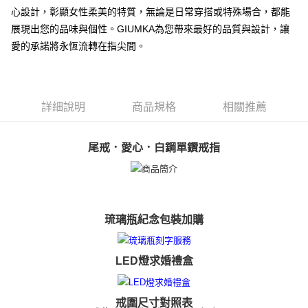
相關說明
心設計，彰顯女性柔美的特質，無論是日常穿搭或特殊場合，都能
【關於「AFTEE先享後付」】
展現出您的品味與個性。GIUMKA為您帶來最好的品質與設計，讓
ATM付款
AFTEE先享後付是「在收到商品之後才付款」的支付方式。 讓您購物簡單
愛的承諾將永恆流轉在指尖間。
便利好安心！
貨到付款
１．簡單：不需註冊會員、不需綁卡、不需儲值。
２．便利：只要手機號碼，簡訊認證，即可結帳。
３．安心：先確認商品／服務後，再付款。
運送方式
詳細說明
商品規格
相關推薦
【「AFTEE先享後付」結帳流程】
全家取貨付款
１．於結帳方式選擇「AFTEE先享後付」後，將跳轉至「AFTEE先享後付」
免運費
結帳頁面，進行簡訊認證並確認金額後，即可完成結帳。
尾戒．愛心．白鋼單鑽戒指
２．訂單成立數日內，您將收到繳費通知簡訊。
付款後全家取貨
３．收到繳費通知簡訊後14天內，點擊此簡訊中的連結，可透過四大超商／
ATM／網路銀行／等多元方式進行付款，方視為交易完成。
免運費
※ 請注意：結帳手續完成當下不需立刻繳費，但若您需要取消訂單，請聯絡
購買商品的店家。未經商家同意取消之訂單仍視為有效，需透過AFTEE先享
7-11取貨付款
後付繳納相關費用。
琉璃瓶紀念包裝加購
免運費
※ 交易是否成功請以「AFTEE先享後付 」之結帳頁面顯示為準，若有關於
是否繳費成功／繳費後需取消欲退款等相關疑問，請聯繫「AFTEE先享後付
客戶支援中心」
https://netprotections.freshdesk.com/support/home
付款後7-11取貨
LED燈求婚禮盒
免運費
【注意事項】
１．透過由恩沛科技股份有限公司提供之「AFTEE先享後付」服務完成之交
7-11取貨(快速到店)
易，需依本服務之必要範圍內提供個人資料，並將交易相關給付款項請求債
戒圍尺寸對照表