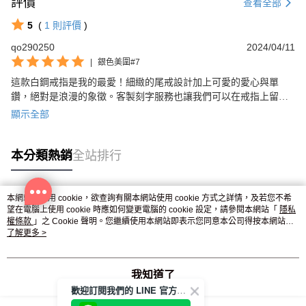
評價
查看全部
5
(
1
則評價
)
qo290250
2024/04/11
|
銀色美圍#7
這款白鋼戒指是我的最愛！細緻的尾戒設計加上可愛的愛心與單
鑽，絕對是浪漫的象徵。客製刻字服務也讓我們可以在戒指上留下
珍貴的回憶。非常推薦！
顯示全部
本分類熱銷
全站排行
本網站中使用 cookie，欲查詢有關本網站使用 cookie 方式之詳情，及若您不希
熱門標籤
望在電腦上使用 cookie 時應如何變更電腦的 cookie 設定，請參閱本網站「
隱私
權條款
」之 Cookie 聲明。您繼續使用本網站即表示您同意本公司得按本網站使
用條款之 Cookie 聲明使用 cookie。
了解更多 >
我知道了
歡迎訂閱我們的 LINE 官方帳號