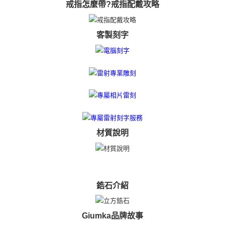
權轉讓予恩沛科技股份有限公司。
免運費
戒指怎麼帶?戒指配戴攻略
２．關於個人資料處理事宜，請瀏覽以下網址：
https://aftee.tw/terms/#terms3
黑貓宅急便-(離島請自行填寫住址)
３．未成年的使用者請事先徵得法定代理人或監護人之同意方可使用
免運費
客製刻字
「AFTEE先享後付」，若未經同意申辦者引起之損失，本公司不負相關責
任。
郵局掛號
４．使用「AFTEE先享後付」時，將依據個別帳號之用戶狀況，依本公司即
時審查核予不同之上限額度；若仍有額度不足之情形，本公司將視審查結果
免運費
請求用戶進行身份認證。
５．嚴禁一人註冊多個帳號或使用他人資訊註冊。若發現惡意使用之情形，
機車快遞(限大台北地區運費到付) 下單後請聯絡LINE官方帳號 @gi
恩沛科技股份有限公司將有權停止該用戶之使用額度並採取法律行動。
umka
免運費
黑貓到付(離島不適用)
材質說明
免運費
海外宅配
查看運費
鋯石介紹
Giumka品牌故事