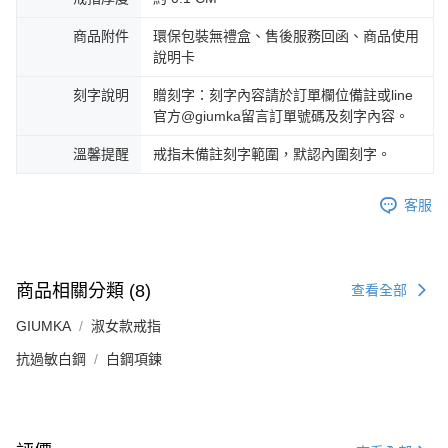
商品附件
環保包裝無禮盒、售後服務回函、商品使用
說明卡
刻字說明
贈刻字：刻字內容請於訂單欄位備註或line
官方@giumka留言訂單號碼及刻字內容。
溫馨提醒
戒指未備註刻字範圍，默認內圍刻字。
客服
商品相關分類 (8)
查看全部
GIUMKA
淑女款戒指
抗過敏白鋼
白鋼項鍊