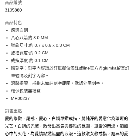
商品編號
信用卡分期付款
3105880
3 期 0 利率 每期
NT$33
21家銀行
商品特色
6 期 0 利率 每期
NT$16
21家銀行
合作金庫商業銀行
第一商業銀行
嚴選白鋼
華南商業銀行
彰化商業銀行
12 期 0 利率 每期
NT$8
21家銀行
合作金庫商業銀行
第一商業銀行
八心八箭約 3.0 MM
上海商業儲蓄銀行
台北富邦商業銀行
華南商業銀行
彰化商業銀行
24 期 0 利率 每期
NT$4
20家銀行
合作金庫商業銀行
第一商業銀行
國泰世華商業銀行
兆豐國際商業銀行
墜飾尺寸:約 0.7 x 0.6 x 0.3 CM
上海商業儲蓄銀行
台北富邦商業銀行
華南商業銀行
彰化商業銀行
臺灣中小企業銀行
台中商業銀行
合作金庫商業銀行
第一商業銀行
戒指寬度:約 0.2 CM
超商取貨付款
國泰世華商業銀行
兆豐國際商業銀行
上海商業儲蓄銀行
台北富邦商業銀行
匯豐（台灣）商業銀行
華泰商業銀行
華南商業銀行
彰化商業銀行
臺灣中小企業銀行
台中商業銀行
戒指厚度:約 0.1 CM
國泰世華商業銀行
兆豐國際商業銀行
聯邦商業銀行
遠東國際商業銀行
LINE Pay
上海商業儲蓄銀行
台北富邦商業銀行
匯豐（台灣）商業銀行
華泰商業銀行
贈刻字：刻字內容請於訂單欄位備註或line官方@giumka留言訂
臺灣中小企業銀行
台中商業銀行
元大商業銀行
永豐商業銀行
兆豐國際商業銀行
臺灣中小企業銀行
聯邦商業銀行
遠東國際商業銀行
匯豐（台灣）商業銀行
華泰商業銀行
單號碼及刻字內容。
Apple Pay
玉山商業銀行
星展（台灣）商業銀行
台中商業銀行
匯豐（台灣）商業銀行
元大商業銀行
永豐商業銀行
聯邦商業銀行
遠東國際商業銀行
溫馨提醒：戒指未備註刻字範圍，默認外圍刻字。
台新國際商業銀行
中國信託商業銀行
華泰商業銀行
聯邦商業銀行
玉山商業銀行
星展（台灣）商業銀行
街口支付
元大商業銀行
永豐商業銀行
台灣樂天信用卡公司
遠東國際商業銀行
元大商業銀行
環保包裝無禮盒
台新國際商業銀行
中國信託商業銀行
玉山商業銀行
星展（台灣）商業銀行
永豐商業銀行
玉山商業銀行
MR00237
台灣樂天信用卡公司
悠遊付
台新國際商業銀行
中國信託商業銀行
星展（台灣）商業銀行
台新國際商業銀行
台灣樂天信用卡公司
中國信託商業銀行
台灣樂天信用卡公司
Google Pay
銷售重點
愛的象徵，尾戒．愛心．白鋼單鑽戒指，將純淨的愛意化為璀璨的
全盈+PAY
光芒。白鋼的光澤，散發出高貴與優雅的氛圍，單鑽的閃爍，猶如
AFTEE先享後付
心中的火花，為愛情點燃無盡的浪漫。這款淑女款戒指，經典的愛