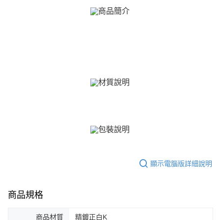
【關於「AFTEE先享後付」】
ATM付款
AFTEE先享後付是「在收到商品之後才付款」的支付方式。 讓您購物簡單
便利好安心！
貨到付款
１．簡單：不需註冊會員、不需綁卡、不需儲值。
２．便利：只要手機號碼，簡訊認證，即可結帳。
３．安心：先確認商品／服務後，再付款。
運送方式
【「AFTEE先享後付」結帳流程】
全家取貨付款
１．於結帳方式選擇「AFTEE先享後付」後，將跳轉至「AFTEE先享後付」
免運費
結帳頁面，進行簡訊認證並確認金額後，即可完成結帳。
２．訂單成立數日內，您將收到繳費通知簡訊。
付款後全家取貨
３．收到繳費通知簡訊後14天內，點擊此簡訊中的連結，可透過四大超商／
ATM／網路銀行／等多元方式進行付款，方視為交易完成。
免運費
※ 請注意：結帳手續完成當下不需立刻繳費，但若您需要取消訂單，請聯絡
購買商品的店家。未經商家同意取消之訂單仍視為有效，需透過AFTEE先享
7-11取貨付款
後付繳納相關費用。
免運費
※ 交易是否成功請以「AFTEE先享後付 」之結帳頁面顯示為準，若有關於
是否繳費成功／繳費後需取消欲退款等相關疑問，請聯繫「AFTEE先享後付
顯示電腦版詳細說明
客戶支援中心」
https://netprotections.freshdesk.com/support/home
付款後7-11取貨
免運費
【注意事項】
１．透過由恩沛科技股份有限公司提供之「AFTEE先享後付」服務完成之交
商品規格
7-11取貨(快速到店)
易，需依本服務之必要範圍內提供個人資料，並將交易相關給付款項請求債
權轉讓予恩沛科技股份有限公司。
免運費
商品材質
精鍍正白K
２．關於個人資料處理事宜，請瀏覽以下網址：