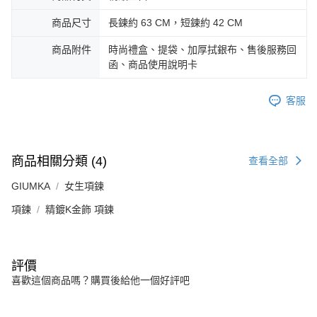
https://aftee.tw/terms/#terms3
黑貓宅急便-(離島請自行填寫住址)
商品尺寸
長鍊約 63 CM，短鍊約 42 CM
３．未成年的使用者請事先徵得法定代理人或監護人之同意方可使用
免運費
「AFTEE先享後付」，若未經同意申辦者引起之損失，本公司不負相關責
商品附件
時尚禮盒、提袋、加厚拭銀布、售後服務回
任。
郵局掛號
４．使用「AFTEE先享後付」時，將依據個別帳號之用戶狀況，依本公司即
函、商品使用說明卡
時審查核予不同之上限額度；若仍有額度不足之情形，本公司將視審查結果
免運費
請求用戶進行身份認證。
客服
５．嚴禁一人註冊多個帳號或使用他人資訊註冊。若發現惡意使用之情形，
機車快遞(限大台北地區運費到付) 下單後請聯絡LINE官方帳號 @gi
恩沛科技股份有限公司將有權停止該用戶之使用額度並採取法律行動。
umka
免運費
商品相關分類 (4)
查看全部
黑貓到付(離島不適用)
GIUMKA
女生項鍊
免運費
項鍊
精鍍K金飾 項鍊
海外宅配
查看運費
評價
喜歡這個商品嗎？購買後給他一個好評吧