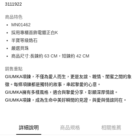
信用卡分期付款
3111922
3 期 0 利率 每期
NT$626
21家銀行
商品特色
6 期 0 利率 每期
NT$313
21家銀行
合作金庫商業銀行
第一商業銀行
MN01462
華南商業銀行
彰化商業銀行
12 期 0 利率 每期
NT$156
21家銀行
合作金庫商業銀行
第一商業銀行
採用專櫃首飾電鍍正白K
上海商業儲蓄銀行
台北富邦商業銀行
華南商業銀行
彰化商業銀行
24 期 0 利率 每期
NT$78
20家銀行
合作金庫商業銀行
第一商業銀行
國泰世華商業銀行
兆豐國際商業銀行
半寶等級鋯石
上海商業儲蓄銀行
台北富邦商業銀行
華南商業銀行
彰化商業銀行
臺灣中小企業銀行
台中商業銀行
合作金庫商業銀行
第一商業銀行
嚴選貝珠
超商取貨付款
國泰世華商業銀行
兆豐國際商業銀行
上海商業儲蓄銀行
台北富邦商業銀行
匯豐（台灣）商業銀行
華泰商業銀行
華南商業銀行
彰化商業銀行
臺灣中小企業銀行
台中商業銀行
商品尺寸:長鍊約 63 CM，短鍊約 42 CM
國泰世華商業銀行
兆豐國際商業銀行
聯邦商業銀行
遠東國際商業銀行
LINE Pay
上海商業儲蓄銀行
台北富邦商業銀行
匯豐（台灣）商業銀行
華泰商業銀行
臺灣中小企業銀行
台中商業銀行
元大商業銀行
永豐商業銀行
兆豐國際商業銀行
臺灣中小企業銀行
銷售重點
聯邦商業銀行
遠東國際商業銀行
匯豐（台灣）商業銀行
華泰商業銀行
Apple Pay
玉山商業銀行
星展（台灣）商業銀行
台中商業銀行
匯豐（台灣）商業銀行
元大商業銀行
永豐商業銀行
GIUMKA項鍊，不僅為愛人而生，更是友誼、親情、閨蜜之間的象
聯邦商業銀行
遠東國際商業銀行
台新國際商業銀行
中國信託商業銀行
華泰商業銀行
聯邦商業銀行
玉山商業銀行
星展（台灣）商業銀行
街口支付
徵。每條項鍊都是獨特的故事，串起摯愛的心意。
元大商業銀行
永豐商業銀行
台灣樂天信用卡公司
遠東國際商業銀行
元大商業銀行
台新國際商業銀行
中國信託商業銀行
玉山商業銀行
星展（台灣）商業銀行
GIUMKA擁有多樣風格，適合與摯愛分享，彰顯深厚情誼。
永豐商業銀行
玉山商業銀行
台灣樂天信用卡公司
悠遊付
台新國際商業銀行
中國信託商業銀行
GIUMKA項鍊，成為生命中美好瞬間的見證，與愛與情誼同在。
星展（台灣）商業銀行
台新國際商業銀行
台灣樂天信用卡公司
中國信託商業銀行
台灣樂天信用卡公司
Google Pay
全盈+PAY
詳細說明
商品規格
相關推薦
AFTEE先享後付
相關說明