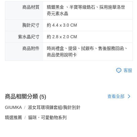
https://aftee.tw/terms/#terms3
黑貓宅急便-(離島請自行填寫住址)
商品材質
精鍍黑金 、半寶等級鋯石、採用施華洛世
３．未成年的使用者請事先徵得法定代理人或監護人之同意方可使用
奇元素水晶
免運費
「AFTEE先享後付」，若未經同意申辦者引起之損失，本公司不負相關責
任。
胸針尺寸
約 4.4 x 3.0 CM
郵局掛號
４．使用「AFTEE先享後付」時，將依據個別帳號之用戶狀況，依本公司即
時審查核予不同之上限額度；若仍有額度不足之情形，本公司將視審查結果
免運費
紫水晶尺寸
約 2.8 x 2.0 CM
請求用戶進行身份認證。
５．嚴禁一人註冊多個帳號或使用他人資訊註冊。若發現惡意使用之情形，
機車快遞(限大台北地區運費到付) 下單後請聯絡LINE官方帳號 @gi
商品附件
時尚禮盒、提袋、拭銀布、售後服務回函、
恩沛科技股份有限公司將有權停止該用戶之使用額度並採取法律行動。
umka
商品使用說明卡
免運費
客服
黑貓到付(離島不適用)
免運費
海外宅配
查看運費
商品相關分類 (5)
查看全部
GIUMKA
淑女耳環項鍊套組/胸針別針
精選推薦
貓咪．可愛動物系列