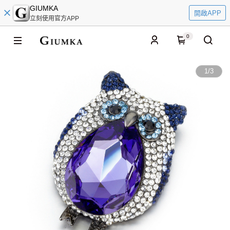
GIUMKA
開啟APP
立刻使用官方APP
0
1
/
3