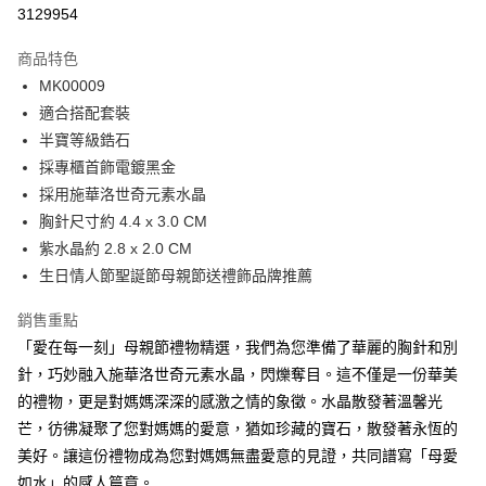
信用卡分期付款
3129954
3 期 0 利率 每期
NT$860
21家銀行
商品特色
6 期 0 利率 每期
NT$430
21家銀行
合作金庫商業銀行
第一商業銀行
MK00009
華南商業銀行
彰化商業銀行
12 期 0 利率 每期
NT$215
21家銀行
合作金庫商業銀行
第一商業銀行
適合搭配套裝
上海商業儲蓄銀行
台北富邦商業銀行
華南商業銀行
彰化商業銀行
24 期 0 利率 每期
NT$107
20家銀行
合作金庫商業銀行
第一商業銀行
國泰世華商業銀行
兆豐國際商業銀行
半寶等級鋯石
上海商業儲蓄銀行
台北富邦商業銀行
華南商業銀行
彰化商業銀行
臺灣中小企業銀行
台中商業銀行
合作金庫商業銀行
第一商業銀行
採專櫃首飾電鍍黑金
超商取貨付款
國泰世華商業銀行
兆豐國際商業銀行
上海商業儲蓄銀行
台北富邦商業銀行
匯豐（台灣）商業銀行
華泰商業銀行
華南商業銀行
彰化商業銀行
臺灣中小企業銀行
台中商業銀行
採用施華洛世奇元素水晶
國泰世華商業銀行
兆豐國際商業銀行
聯邦商業銀行
遠東國際商業銀行
LINE Pay
上海商業儲蓄銀行
台北富邦商業銀行
匯豐（台灣）商業銀行
華泰商業銀行
胸針尺寸約 4.4 x 3.0 CM
臺灣中小企業銀行
台中商業銀行
元大商業銀行
永豐商業銀行
兆豐國際商業銀行
臺灣中小企業銀行
聯邦商業銀行
遠東國際商業銀行
匯豐（台灣）商業銀行
華泰商業銀行
紫水晶約 2.8 x 2.0 CM
Apple Pay
玉山商業銀行
星展（台灣）商業銀行
台中商業銀行
匯豐（台灣）商業銀行
元大商業銀行
永豐商業銀行
聯邦商業銀行
遠東國際商業銀行
生日情人節聖誕節母親節送禮飾品牌推薦
台新國際商業銀行
中國信託商業銀行
華泰商業銀行
聯邦商業銀行
玉山商業銀行
星展（台灣）商業銀行
街口支付
元大商業銀行
永豐商業銀行
台灣樂天信用卡公司
遠東國際商業銀行
元大商業銀行
台新國際商業銀行
中國信託商業銀行
玉山商業銀行
星展（台灣）商業銀行
銷售重點
永豐商業銀行
玉山商業銀行
台灣樂天信用卡公司
悠遊付
台新國際商業銀行
中國信託商業銀行
「愛在每一刻」母親節禮物精選，我們為您準備了華麗的胸針和別
星展（台灣）商業銀行
台新國際商業銀行
台灣樂天信用卡公司
中國信託商業銀行
台灣樂天信用卡公司
Google Pay
針，巧妙融入施華洛世奇元素水晶，閃爍奪目。這不僅是一份華美
的禮物，更是對媽媽深深的感激之情的象徵。水晶散發著溫馨光
全盈+PAY
芒，彷彿凝聚了您對媽媽的愛意，猶如珍藏的寶石，散發著永恆的
AFTEE先享後付
美好。讓這份禮物成為您對媽媽無盡愛意的見證，共同譜寫「母愛
相關說明
如水」的感人篇章。