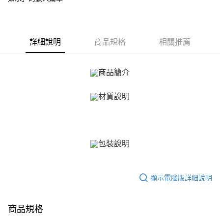
【關於「AFTEE先享後付」】
ATM付款
AFTEE先享後付是「在收到商品之後才付款」的支付方式。 讓您購物簡單
便利好安心！
貨到付款
１．簡單：不需註冊會員、不需綁卡、不需儲值。
詳細說明
商品規格
相關推薦
２．便利：只要手機號碼，簡訊認證，即可結帳。
３．安心：先確認商品／服務後，再付款。
運送方式
【「AFTEE先享後付」結帳流程】
全家取貨付款
１．於結帳方式選擇「AFTEE先享後付」後，將跳轉至「AFTEE先享後付」
免運費
結帳頁面，進行簡訊認證並確認金額後，即可完成結帳。
２．訂單成立數日內，您將收到繳費通知簡訊。
付款後全家取貨
３．收到繳費通知簡訊後14天內，點擊此簡訊中的連結，可透過四大超商／
ATM／網路銀行／等多元方式進行付款，方視為交易完成。
免運費
※ 請注意：結帳手續完成當下不需立刻繳費，但若您需要取消訂單，請聯絡
購買商品的店家。未經商家同意取消之訂單仍視為有效，需透過AFTEE先享
7-11取貨付款
後付繳納相關費用。
免運費
※ 交易是否成功請以「AFTEE先享後付 」之結帳頁面顯示為準，若有關於
是否繳費成功／繳費後需取消欲退款等相關疑問，請聯繫「AFTEE先享後付
客戶支援中心」
https://netprotections.freshdesk.com/support/home
付款後7-11取貨
顯示電腦版詳細說明
免運費
【注意事項】
１．透過由恩沛科技股份有限公司提供之「AFTEE先享後付」服務完成之交
7-11取貨(快速到店)
易，需依本服務之必要範圍內提供個人資料，並將交易相關給付款項請求債
商品規格
權轉讓予恩沛科技股份有限公司。
免運費
２．關於個人資料處理事宜，請瀏覽以下網址：