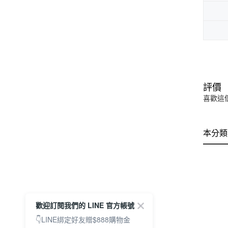
評價
喜歡這
本分類
歡迎訂閱我們的 LINE 官方帳號
👇LINE綁定好友贈$888購物金