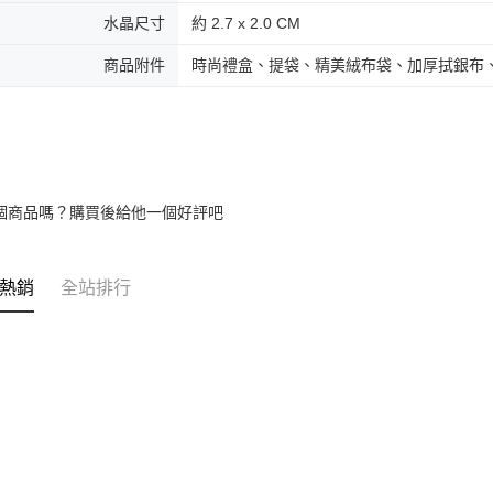
umka
水晶尺寸
約 2.7 x 2.0 CM
免運費
商品附件
時尚禮盒、提袋、精美絨布袋、加厚拭銀布
黑貓到付(
免運費
海外宅配
個商品嗎？購買後給他一個好評吧
熱銷
全站排行