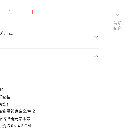
清除
紀錄
送方式
費
次付款
期付款
0 利率 每期
NT$660
21家銀行
16
0 利率 每期
NT$330
21家銀行
庫商業銀行
第一商業銀行
配套裝
業銀行
彰化商業銀行
 0 利率 每期
NT$165
21家銀行
級鋯石
庫商業銀行
第一商業銀行
業儲蓄銀行
台北富邦商業銀行
業銀行
彰化商業銀行
首飾電鍍玫瑰金/黑金
 0 利率 每期
NT$82
20家銀行
庫商業銀行
第一商業銀行
華商業銀行
兆豐國際商業銀行
業儲蓄銀行
台北富邦商業銀行
華洛世奇元素水晶
業銀行
彰化商業銀行
小企業銀行
台中商業銀行
庫商業銀行
第一商業銀行
付款
華商業銀行
兆豐國際商業銀行
業儲蓄銀行
台北富邦商業銀行
 5.0 x 4.2 CM
台灣）商業銀行
華泰商業銀行
業銀行
彰化商業銀行
小企業銀行
台中商業銀行