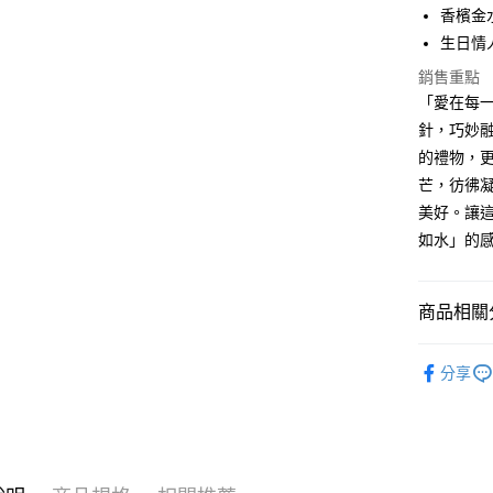
國泰世
聯邦商
香檳金水晶
LINE Pay
上海商
匯豐（
臺灣中
元大商
兆豐國
生日情
聯邦商
匯豐（
Apple Pay
玉山商
台中商
元大商
銷售重點
聯邦商
台新國
華泰商
玉山商
街口支付
元大商
「愛在每
台灣樂
遠東國
台新國
玉山商
針，巧妙
永豐商
台灣樂
悠遊付
台新國
星展（
的禮物，
台灣樂
中國信
Google Pa
芒，彷彿
美好。讓
全盈+PAY
如水」的
AFTEE先
相關說明
【關於「A
商品相關分
ATM付款
AFTEE
便利好安
GIUMKA
貨到付款
１．簡單
分享
２．便利
精選推薦
３．安心
館長推薦
運送方式
【「AFT
館長推薦
１．於結帳
全家取貨
付」結帳