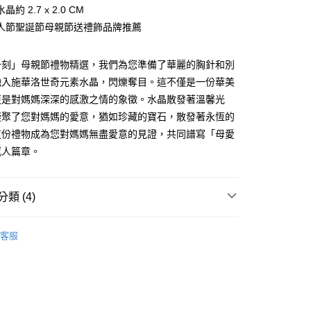
華商業銀行
兆豐國際商業銀行
業銀行
遠東國際商業銀行
約 2.7 x 2.0 CM
業儲蓄銀行
台北富邦商業銀行
台灣）商業銀行
華泰商業銀行
小企業銀行
台中商業銀行
業銀行
永豐商業銀行
際商業銀行
臺灣中小企業銀行
人節聖誕節母親節送禮飾品牌推薦
業銀行
遠東國際商業銀行
台灣）商業銀行
華泰商業銀行
業銀行
星展（台灣）商業銀行
業銀行
匯豐（台灣）商業銀行
業銀行
永豐商業銀行
業銀行
遠東國際商業銀行
際商業銀行
中國信託商業銀行
業銀行
聯邦商業銀行
業銀行
星展（台灣）商業銀行
業銀行
永豐商業銀行
一刻」母親節禮物精選，我們為您準備了華麗的胸針和別
天信用卡公司
際商業銀行
元大商業銀行
際商業銀行
中國信託商業銀行
業銀行
星展（台灣）商業銀行
融入施華洛世奇元素水晶，閃爍奪目。這不僅是一份華美
業銀行
玉山商業銀行
天信用卡公司
際商業銀行
中國信託商業銀行
台灣）商業銀行
台新國際商業銀行
更是對媽媽深深的感激之情的象徵。水晶散發著溫馨光
天信用卡公司
託商業銀行
台灣樂天信用卡公司
y
凝聚了您對媽媽的愛意，猶如珍藏的寶石，散發著永恆的
這份禮物成為您對媽媽無盡愛意的見證，共同譜寫「母愛
感人篇章。
享後付
FTEE先享後付」】
類 (4)
先享後付是「在收到商品之後才付款」的支付方式。 讓您購物簡單
心！
淑女耳環項鍊套組/胸針別針
：不需註冊會員、不需綁卡、不需儲值。
客服
：只要手機號碼，簡訊認證，即可結帳。
施華洛世奇元素
：先確認商品／服務後，再付款。
套組丨胸針
EE先享後付」結帳流程】
謝師禮優選
方式選擇「AFTEE先享後付」後，將跳轉至「AFTEE先享後
付款
頁面，進行簡訊認證並確認金額後，即可完成結帳。