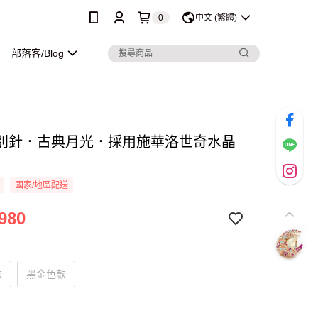
0
中文 (繁體)
部落客/Blog
別針．古典月光．採用施華洛世奇水晶
國家/地區配送
980
款
黑金色款