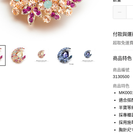
付款與運
超取免運
付款方式
商品特色
信用卡一
商品編號
3130500
信用卡分
商品特色
3 期 
MK000
6 期 
合作金
適合搭
華南商
12 期
半寶等
合作金
上海商
華南商
採專櫃
24 期
合作金
國泰世
上海商
採用施
華南商
臺灣中
合作金
超商取貨
國泰世
上海商
胸針尺寸約
匯豐（
華南商
臺灣中