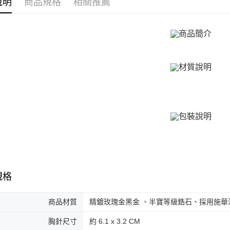
說明
商品規格
相關推薦
免運費
２．訂單
３．收到繳
／ATM／
付款後全
※ 請注意
免運費
絡購買商品
先享後付
7-11取貨
※ 交易是
是否繳費成
免運費
付客戶支
付款後7-1
【注意事
免運費
１．透過由
交易，需
7-11取貨
求債權轉
２．關於
免運費
https://aft
３．未成
黑貓宅急便
「AFTE
免運費
任。
規格
４．使用「
郵局掛號
即時審查
結果請求
商品材質
精鍍玫瑰金黑金 、半寶等級鋯石、採用施華
免運費
５．嚴禁
形，恩沛
胸針尺寸
約 6.1 x 3.2 CM
機車快遞(
動。