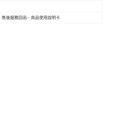
、售後服務回函、商品使用說明卡
離島不適用)
查看運費