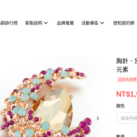
熱銷排行榜
客製說明
品牌推薦
活動專區
想知道的飾
胸針．
元素
超取免運費
NT$1,
顏色
玫金色
數量