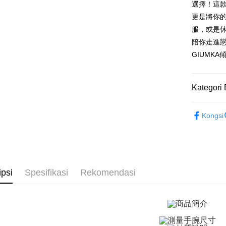
選擇！這
Taiwan 
Bank Ca
Pengambil
The 
Hua Na
更是將你
Comm
Taiw
LINE Pay
The Sh
Taiwan 
服，或是休
Ban
Saving
HSBC Ba
Bank
HSBC
陪你走進
Apple Pay
Mega In
Union B
Limi
GIUMK
Bank
Yuanta
Taiw
Unio
JKOPAY
Taichu
Bank K
Hwatai
Bank An
Easy Walle
HSBC
Yuan
Kategori 
Far Eas
Syarika
Limi
Bank
Bank S
Google Pa
Taiwan
Unio
Bank
GIUMKA
DBS Ba
Kongsi
Tais
Plus PAY
Bank C
館長推薦
Yuan
Syari
Bank
Raku
AFTEE
館長推薦
Bank
Deskripsi
手環/手鍊
Tais
Pertama, 
Pemindah
Syari
Kemudian
ipsi
Spesifikasi
Rekomendasi
手環/手鍊
1. Dengan
Raku
Tunai sem
pengesaha
2. Anda b
3. Tiada b
dihantar k
Pilihan 
4. Setela