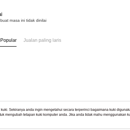
berdasarka
機車快遞(
2. Amaun p
umka
i
3. Pada ma
Penghanta
 buat masa ini tidak dinilai
Ketiga, Sy
Perkhidma
黑貓到付(
NP Taiwan
Penghanta
 Popular
Jualan paling laris
akan meng
pembeli, n
海外宅配
untuk peng
Pengumpul
(https://aft
Jumlah yan
kelulusan 
pembayara
20% setah
mendapatk
untuk men
Sila hubun
uki. Sekiranya anda ingin mengetahui secara terperinci bagaimana kuki digunak
mempunyai
tuk mengubah tetapan kuki komputer anda. Jika anda tidak mahu menggunakan ku
Tentang Kami
Khidmat Pelangga
penggunaan
ngan mengenai kuki.
Dasar Privasi
Laman web ini ada menggunakan kuki. Sekiran
Cerita Kami
Panduan Beli-Belah
peribadi y
ci bagaimana kuki digunakan di laman web ini, dan bagaimana untuk mengubah te
ahu menggunakan kuki di komputer anda, sila rujuk penerangan mengenai kuki.
digunakan 