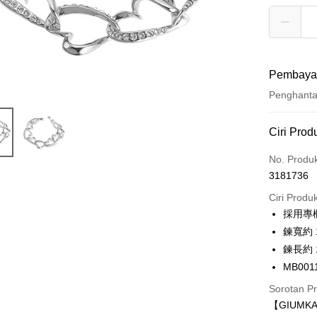
Pembaya
Penghant
Kaedah 
Ciri Prod
Kad Kredi
No. Produ
3181736
Ansuran K
Ciri Produ
3 ansu
採用專
6 ansu
Taiw
鍊寬約 1
Hua 
ansura
鍊長約 1
Ban
12 ans
Taiwan 
MB001
The 
Hua Na
24 ans
Taiw
Comm
Sorotan P
The Sh
Hua 
ansura
Ban
【GIUM
Saving
Ban
Bank