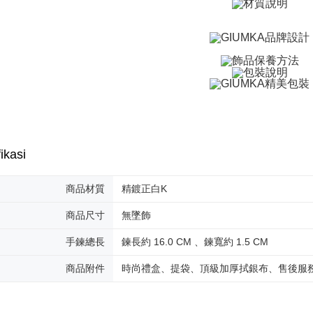
manakala a
全家取貨
AFTEE.
Penghanta
5. Tiada b
pembayara
付款後全
dalam tal
aplikasi A
Penghanta
Sila ambil
7-11取貨
bagaimanap
Penghanta
dan mendaf
pembayara
付款後7-1
ikasi
Tempoh pe
Penghanta
ditambah d
Anda bole
商品材質
精鍍正白K
7-11取貨
menerima 
Penghanta
boleh men
商品尺寸
無墜飾
produk pr
lebih lama
黑貓宅急便
手鍊總長
鍊長約 16.0 CM 、鍊寬約 1.5 CM
pembayara
Penghanta
pesanan.
商品附件
時尚禮盒、提袋、頂級加厚拭銀布、售後服
郵局掛號
Kedua, Se
1. Jumlah 
Penghanta
NT$10,000.