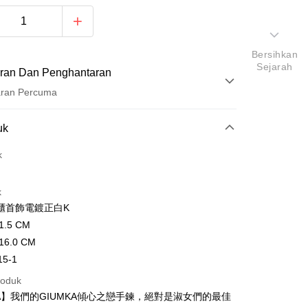
Bersihkan
Sejarah
ran Dan Penghantaran
aran Percuma
Pembayaran
uk
t (Bayaran Penuh)
k
ad Kredit
k
ran pada kadar faedah 0,
NT$262
setiap ansuran
櫃首飾電鍍正白K
21 Bank
ran pada kadar faedah 0,
NT$131
setiap
an Cooperative Bank
Bank Komersial Pertama
.5 CM
Nan Commercial
Chang Hwa Commercial
n
21 Bank
6.0 CM
k
Bank
uran pada kadar faedah 0,
NT$65
setiap ansuran
Cooperative Bank
Bank Komersial Pertama
15-1
Shanghai
Bank Komersial Taipei
n Commercial Bank
Chang Hwa Commercial Bank
21 Bank
uran pada kadar faedah 0,
NT$32
setiap
an Cooperative Bank
Bank Komersial Pertama
ercial & Savings
Fubon
roduk
anghai Commercial &
Bank Komersial Taipei Fubon
Nan Commercial
Chang Hwa Commercial
n
k
20 Bank
KA】我們的GIUMKA傾心之戀手鍊，絕對是淑女們的最佳
s Bank
k
Bank
 Cathay United
Mega International