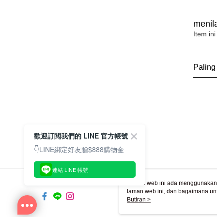
menila
Item ini
Paling
歡迎訂閱我們的 LINE 官方帳號
👇LINE綁定好友贈$888購物金
連結 LINE 帳號
Laman web ini ada menggunakan k
laman web ini, dan bagaimana un
komputer anda, sila rujuk penera
Butiran >
ingin mengetahui secara terperin
komputer anda. Jika anda tidak m