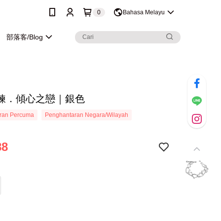
0
Bahasa Melayu
部落客/Blog
鍊．傾心之戀｜銀色
ran Percuma
Penghantaran Negara/Wilayah
88