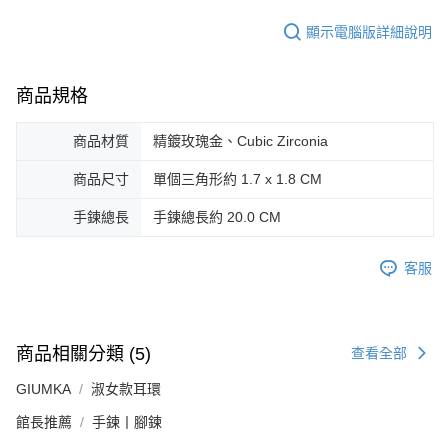
３．未成年的使用者請事先徵得法定代理人或監護人之同意方可使用
免運費
「AFTEE先享後付」，若未經同意申辦者引起之損失，本公司不負相關責
顯示電腦版詳細說明
任。
郵局掛號
４．使用「AFTEE先享後付」時，將依據個別帳號之用戶狀況，依本公司即
時審查核予不同之上限額度；若仍有額度不足之情形，本公司將視審查結果
免運費
商品規格
請求用戶進行身份認證。
５．嚴禁一人註冊多個帳號或使用他人資訊註冊。若發現惡意使用之情形，
機車快遞(限大台北地區運費到付) 下單後請聯絡LINE官方帳號 @gi
恩沛科技股份有限公司將有權停止該用戶之使用額度並採取法律行動。
商品材質
精鍍玫瑰金、Cubic Zirconia
umka
免運費
商品尺寸
單個三角形約 1.7 x 1.8 CM
黑貓到付(離島不適用)
手鍊總長
手鍊總長約 20.0 CM
免運費
客服
海外宅配
查看運費
商品相關分類 (5)
查看全部
GIUMKA
淑女款耳環
館長推薦
手鍊丨腳鍊