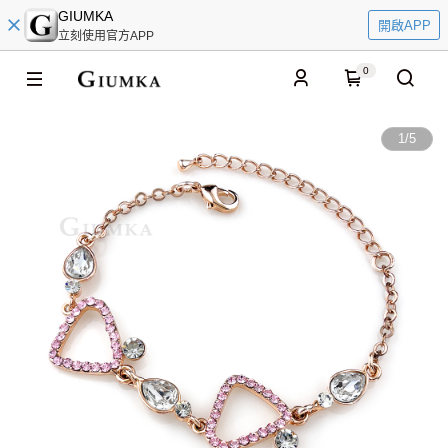
GIUMKA
開啟APP
立刻使用官方APP
0
1
/
5