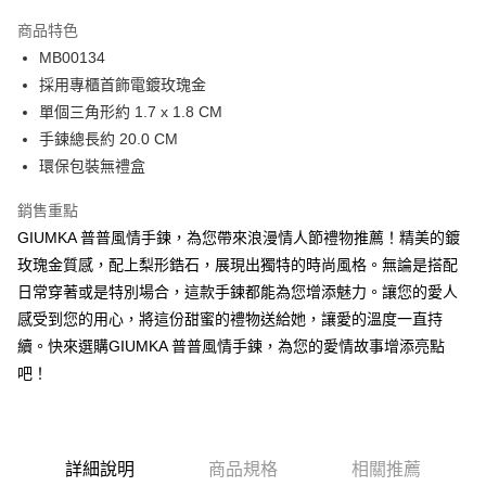
3 期 0 利率 每期
NT$166
21家銀行
商品特色
6 期 0 利率 每期
NT$83
21家銀行
合作金庫商業銀行
第一商業銀行
MB00134
華南商業銀行
彰化商業銀行
12 期 0 利率 每期
NT$41
21家銀行
合作金庫商業銀行
第一商業銀行
採用專櫃首飾電鍍玫瑰金
上海商業儲蓄銀行
台北富邦商業銀行
華南商業銀行
彰化商業銀行
24 期 0 利率 每期
NT$20
20家銀行
合作金庫商業銀行
第一商業銀行
國泰世華商業銀行
兆豐國際商業銀行
單個三角形約 1.7 x 1.8 CM
上海商業儲蓄銀行
台北富邦商業銀行
華南商業銀行
彰化商業銀行
臺灣中小企業銀行
台中商業銀行
合作金庫商業銀行
第一商業銀行
手鍊總長約 20.0 CM
超商取貨付款
國泰世華商業銀行
兆豐國際商業銀行
上海商業儲蓄銀行
台北富邦商業銀行
匯豐（台灣）商業銀行
華泰商業銀行
華南商業銀行
彰化商業銀行
臺灣中小企業銀行
台中商業銀行
環保包裝無禮盒
國泰世華商業銀行
兆豐國際商業銀行
聯邦商業銀行
遠東國際商業銀行
LINE Pay
上海商業儲蓄銀行
台北富邦商業銀行
匯豐（台灣）商業銀行
華泰商業銀行
臺灣中小企業銀行
台中商業銀行
元大商業銀行
永豐商業銀行
兆豐國際商業銀行
臺灣中小企業銀行
銷售重點
聯邦商業銀行
遠東國際商業銀行
匯豐（台灣）商業銀行
華泰商業銀行
Apple Pay
玉山商業銀行
星展（台灣）商業銀行
台中商業銀行
匯豐（台灣）商業銀行
元大商業銀行
永豐商業銀行
GIUMKA 普普風情手鍊，為您帶來浪漫情人節禮物推薦！精美的鍍
聯邦商業銀行
遠東國際商業銀行
台新國際商業銀行
中國信託商業銀行
華泰商業銀行
聯邦商業銀行
玉山商業銀行
星展（台灣）商業銀行
街口支付
玫瑰金質感，配上梨形鋯石，展現出獨特的時尚風格。無論是搭配
元大商業銀行
永豐商業銀行
台灣樂天信用卡公司
遠東國際商業銀行
元大商業銀行
台新國際商業銀行
中國信託商業銀行
玉山商業銀行
星展（台灣）商業銀行
日常穿著或是特別場合，這款手鍊都能為您增添魅力。讓您的愛人
永豐商業銀行
玉山商業銀行
台灣樂天信用卡公司
悠遊付
台新國際商業銀行
中國信託商業銀行
感受到您的用心，將這份甜蜜的禮物送給她，讓愛的溫度一直持
星展（台灣）商業銀行
台新國際商業銀行
台灣樂天信用卡公司
中國信託商業銀行
台灣樂天信用卡公司
Google Pay
續。快來選購GIUMKA 普普風情手鍊，為您的愛情故事增添亮點
吧！
全盈+PAY
AFTEE先享後付
相關說明
詳細說明
商品規格
相關推薦
【關於「AFTEE先享後付」】