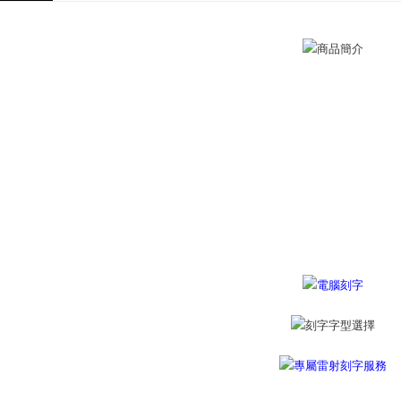
送料無料
ングでお
付款後全
代金納付期
プリをダウ
送料無料
以内まで
7-11取貨
お支払期限
送料無料
もとに計算
期限を延
（例：予
付款後7-1
の有無に関
送料無料
二、支払
7-11取貨
1.初回 
き、限度
送料無料
2.決済金額
3.現在、
黑貓宅急便
送料無料
三、利用規
プロテクシ
郵局掛號
します。
文者の氏
送料無料
これに限ら
されます。
機車快遞(
AFTEE