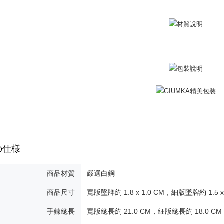
umka
明』をご
送料無料
AFTEE
なります。
黑貓到付(
延滞納金
送料無料
後見人の同
海外宅配
個人情報
を行使し
cs_tw@netp
を、必要な
AFTEE
意いただ
の仕様
商品材質
嚴選白鋼
商品尺寸
寬版墜牌約 1.8 x 1.0 CM，細版墜牌約 1.5 x 
手鍊總長
寬版總長約 21.0 CM，細版總長約 18.0 CM