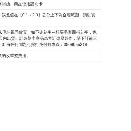
務回函、商品使用說明卡
誤差值在【0.1～2.0】公分上下為合理範圍，請以實
如未備註視同放棄，如不先刻字～想要另寄回補刻字，也
工作天內出貨。訂製刻字商品為客訂專屬製作，請下訂前三
 有任何問題可撥打免付費專線：0809055218。
須酌收重整費用。