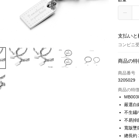
支払いと
コンビニ
お支払い
商品の特
クレジット
商品番号
3205029
クレジッ
商品の特
3回払
MB003
6回払
合作金
嚴選白
華南商
12回
合作金
不生鏽
上海商
華南商
24回
不易掉
合作金
国泰世
上海商
華南商
寬版墜牌約
台湾中
合作金
コンビニ
国泰世
上海商
總長約 2
HSBC
華南商
台湾中