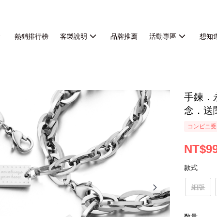
熱銷排行榜
客製說明
品牌推薦
活動專區
想知
手鍊．
念．送
コンビニ受
NT$9
款式
細版
数量