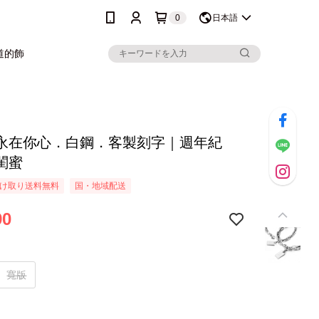
0
日本語
道的飾
永在你心．白鋼．客製刻字｜週年紀
閨蜜
け取り送料無料
国・地域配送
90
寬版