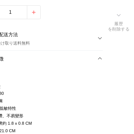
履歴
を削除する
配送方法
受け取り送料無料
方法
徴
カード1回払い
トカード分割払い
徴
い、金利0、毎回
NT$330
21行の銀行
80
い、金利0、毎回
NT$165
21行の銀行
庫商業銀行
第一商業銀行
鋼
業銀行
彰化商業銀行
払い、金利0、毎回
NT$82
21行の銀行
庫商業銀行
第一商業銀行
/低敏特性
業儲蓄銀行
台北富邦商業銀行
業銀行
彰化商業銀行
払い、金利0、毎回
鑽、不易變形
NT$41
20行の銀行
庫商業銀行
第一商業銀行
華商業銀行
兆豐國際商業銀行
業儲蓄銀行
台北富邦商業銀行
業銀行
彰化商業銀行
 1.8 x 0.8 CM
小企業銀行
台中商業銀行
庫商業銀行
第一商業銀行
店頭代金引換
華商業銀行
兆豐國際商業銀行
業儲蓄銀行
台北富邦商業銀行
1.0 CM
(台湾)商業銀行
華泰商業銀行
業銀行
彰化商業銀行
小企業銀行
台中商業銀行