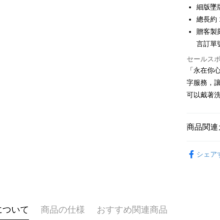
国泰世
聯邦商
LINE Pay
上海商
細版墜牌約
HSBC
台湾中
元大商
兆豐國
總長約 1
聯邦商
HSBC
Apple Pay
玉山商
台中商
元大商
贈客製刻
聯邦商
台新國
華泰商
玉山商
JKOPAY
言訂單
元大商
台湾楽
遠東国
台新國
玉山商
永豐商
セールス
台湾楽
Easy Walle
台新國
星展(台
「永在你
台湾楽
中国信
Google Pa
字服務，
可以戴著
Plus Pay
AFTEE
商品関連
説明
一、 AF
ATM払い
GIUMKA
1.お支払
シェア
ドウが表
代金引換
手環/手鍊
2.SMS
3.注文す
手環/手鍊
す。
4.ご注文
配送方法
抗過敏白
員の場合は
5.商品受
について
商品の仕様
おすすめ関連商品
情侶手鍊
全家取貨
たはアプリ