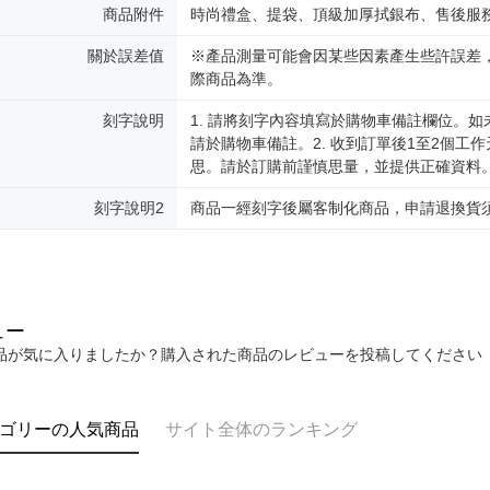
商品附件
時尚禮盒、提袋、頂級加厚拭銀布、售後服
關於誤差值
※產品測量可能會因某些因素產生些許誤差，
際商品為準。
刻字說明
1. 請將刻字內容填寫於購物車備註欄位。
請於購物車備註。2. 收到訂單後1至2個
思。請於訂購前謹慎思量，並提供正確資料。3.
刻字說明2
商品一經刻字後屬客制化商品，申請退換貨
ュー
品が気に入りましたか？購入された商品のレビューを投稿してください
ゴリーの人気商品
サイト全体のランキング