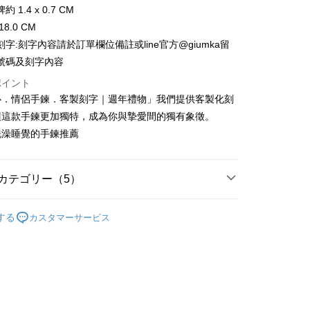
華商業銀行
兆豐國際商業銀行
業銀行
遠東国際商業銀行
業儲蓄銀行
台北富邦商業銀行
 1.4 x 0.7 CM
(台湾)商業銀行
華泰商業銀行
小企業銀行
台中商業銀行
業銀行
永豐商業銀行
際商業銀行
台湾中小企業銀行
8.0 CM
業銀行
遠東国際商業銀行
(台湾)商業銀行
華泰商業銀行
業銀行
星展(台湾)商業銀行
業銀行
HSBC(台湾)商業銀行
業銀行
永豐商業銀行
字:刻字內容請於訂單欄位備註或line官方@giumka留
業銀行
遠東国際商業銀行
際商業銀行
中国信託商業銀行
業銀行
聯邦商業銀行
業銀行
星展(台湾)商業銀行
號碼及刻字內容
業銀行
永豐商業銀行
天クレジットカード会社
際商業銀行
元大商業銀行
際商業銀行
中国信託商業銀行
業銀行
星展(台湾)商業銀行
業銀行
玉山商業銀行
ポイント
天クレジットカード会社
t
際商業銀行
中国信託商業銀行
湾)商業銀行
台新國際商業銀行
心．情侶手鍊．客製刻字｜週年禮物」我們提供客製化刻
天クレジットカード会社
託商業銀行
台湾楽天クレジットカード会社
y
讓這款手鍊更加獨特，成為你與摯愛間的獨有象徵。
洗澡睡覺的手鍊推薦
代金後払い
カテゴリー（5）
TEE代金後払いについて
い方法でAFTEE代金後払いを選択すると、携帯電話認証ウィン
情侶對手環/手鍊
する
カスタマーサービス
示されます。
/蠶絲手繩
白鋼 手鍊/手環
で認証してお支払い手続を進めてください。
るときのお支払いは不要です。商品はご指定の住所に配送されま
/蠶絲手繩
情侶手環/手鍊
が完了すると、携帯に支払い通知のSMSが届きます。アプリ会
鋼
白鋼 情人手鍊/手環
、AFTEE アプリプッシュ通知が届きます。
け取り時のお支払いは不要です。商品を確かめてから、SMSま
付款
の通知に従って、4大コンビニ、またはATM/オンラインバンキ