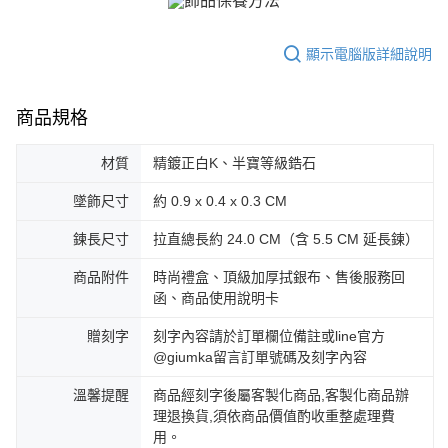
https://aftee.tw/terms/#terms3
黑貓宅急便-(離島請自行填寫住址)
３．未成年的使用者請事先徵得法定代理人或監護人之同意方可使用
免運費
「AFTEE先享後付」，若未經同意申辦者引起之損失，本公司不負相關責
顯示電腦版詳細說明
任。
郵局掛號
４．使用「AFTEE先享後付」時，將依據個別帳號之用戶狀況，依本公司即
時審查核予不同之上限額度；若仍有額度不足之情形，本公司將視審查結果
免運費
請求用戶進行身份認證。
商品規格
５．嚴禁一人註冊多個帳號或使用他人資訊註冊。若發現惡意使用之情形，
機車快遞(限大台北地區運費到付) 下單後請聯絡LINE官方帳號 @gi
恩沛科技股份有限公司將有權停止該用戶之使用額度並採取法律行動。
umka
材質
精鍍正白K、半寶等級鋯石
免運費
墜飾尺寸
約 0.9 x 0.4 x 0.3 CM
黑貓到付(離島不適用)
鍊長尺寸
拉直總長約 24.0 CM（含 5.5 CM 延長鍊）
免運費
商品附件
時尚禮盒、頂級加厚拭銀布、售後服務回
海外宅配
查看運費
函、商品使用說明卡
贈刻字
刻字內容請於訂單欄位備註或line官方
@giumka留言訂單號碼及刻字內容
溫馨提醒
商品經刻字後屬客製化商品,客製化商品辦
理退換貨,須依商品價值酌收重整處理費
用。