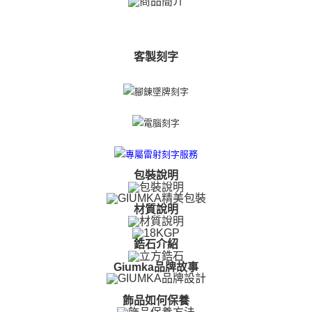
【關於「AFTEE先享後付」】
ATM付款
AFTEE先享後付是「在收到商品之後才付款」的支付方式。 讓您購物簡單
便利好安心！
貨到付款
１．簡單：不需註冊會員、不需綁卡、不需儲值。
２．便利：只要手機號碼，簡訊認證，即可結帳。
客製刻字
３．安心：先確認商品／服務後，再付款。
運送方式
【「AFTEE先享後付」結帳流程】
全家取貨付款
１．於結帳方式選擇「AFTEE先享後付」後，將跳轉至「AFTEE先享後付」
免運費
結帳頁面，進行簡訊認證並確認金額後，即可完成結帳。
２．訂單成立數日內，您將收到繳費通知簡訊。
付款後全家取貨
３．收到繳費通知簡訊後14天內，點擊此簡訊中的連結，可透過四大超商／
ATM／網路銀行／等多元方式進行付款，方視為交易完成。
免運費
※ 請注意：結帳手續完成當下不需立刻繳費，但若您需要取消訂單，請聯絡
包裝說明
購買商品的店家。未經商家同意取消之訂單仍視為有效，需透過AFTEE先享
7-11取貨付款
後付繳納相關費用。
免運費
※ 交易是否成功請以「AFTEE先享後付 」之結帳頁面顯示為準，若有關於
材質說明
是否繳費成功／繳費後需取消欲退款等相關疑問，請聯繫「AFTEE先享後付
客戶支援中心」
https://netprotections.freshdesk.com/support/home
付款後7-11取貨
鋯石介紹
免運費
【注意事項】
１．透過由恩沛科技股份有限公司提供之「AFTEE先享後付」服務完成之交
Giumka品牌故事
7-11取貨(快速到店)
易，需依本服務之必要範圍內提供個人資料，並將交易相關給付款項請求債
權轉讓予恩沛科技股份有限公司。
免運費
飾品如何保養
２．關於個人資料處理事宜，請瀏覽以下網址：