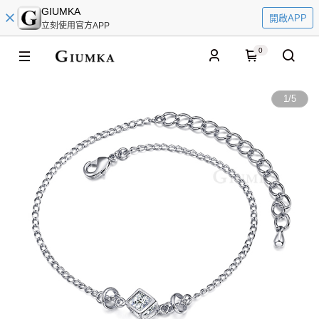
GIUMKA
開啟APP
立刻使用官方APP
0
1
/
5