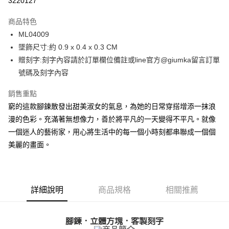
3220127
3 期 0 利率 每期
NT$229
21家銀行
商品特色
6 期 0 利率 每期
NT$114
21家銀行
合作金庫商業銀行
第一商業銀行
ML04009
華南商業銀行
彰化商業銀行
12 期 0 利率 每期
NT$57
21家銀行
合作金庫商業銀行
第一商業銀行
墜飾尺寸:約 0.9 x 0.4 x 0.3 CM
上海商業儲蓄銀行
台北富邦商業銀行
華南商業銀行
彰化商業銀行
24 期 0 利率 每期
NT$28
20家銀行
合作金庫商業銀行
第一商業銀行
國泰世華商業銀行
兆豐國際商業銀行
贈刻字:刻字內容請於訂單欄位備註或line官方@giumka留言訂單
上海商業儲蓄銀行
台北富邦商業銀行
華南商業銀行
彰化商業銀行
臺灣中小企業銀行
台中商業銀行
合作金庫商業銀行
第一商業銀行
號碼及刻字內容
超商取貨付款
國泰世華商業銀行
兆豐國際商業銀行
上海商業儲蓄銀行
台北富邦商業銀行
匯豐（台灣）商業銀行
華泰商業銀行
華南商業銀行
彰化商業銀行
臺灣中小企業銀行
台中商業銀行
國泰世華商業銀行
兆豐國際商業銀行
聯邦商業銀行
遠東國際商業銀行
LINE Pay
上海商業儲蓄銀行
台北富邦商業銀行
銷售重點
匯豐（台灣）商業銀行
華泰商業銀行
臺灣中小企業銀行
台中商業銀行
元大商業銀行
永豐商業銀行
兆豐國際商業銀行
臺灣中小企業銀行
窮的這款腳鍊散發出甜美淑女的氣息，為她的日常穿搭增添一抹浪
聯邦商業銀行
遠東國際商業銀行
匯豐（台灣）商業銀行
華泰商業銀行
Apple Pay
玉山商業銀行
星展（台灣）商業銀行
台中商業銀行
匯豐（台灣）商業銀行
元大商業銀行
永豐商業銀行
漫的色彩。充滿著無想像力，善於將平凡的一天變得不平凡。就像
聯邦商業銀行
遠東國際商業銀行
台新國際商業銀行
中國信託商業銀行
華泰商業銀行
聯邦商業銀行
玉山商業銀行
星展（台灣）商業銀行
街口支付
一個迷人的藝術家，用心將生活中的每一個小時刻都串聯成一個個
元大商業銀行
永豐商業銀行
台灣樂天信用卡公司
遠東國際商業銀行
元大商業銀行
台新國際商業銀行
中國信託商業銀行
玉山商業銀行
星展（台灣）商業銀行
美麗的畫面。
永豐商業銀行
玉山商業銀行
台灣樂天信用卡公司
悠遊付
台新國際商業銀行
中國信託商業銀行
星展（台灣）商業銀行
台新國際商業銀行
台灣樂天信用卡公司
中國信託商業銀行
台灣樂天信用卡公司
Google Pay
全盈+PAY
詳細說明
商品規格
相關推薦
AFTEE先享後付
相關說明
腳鍊．立體方塊．客製刻字