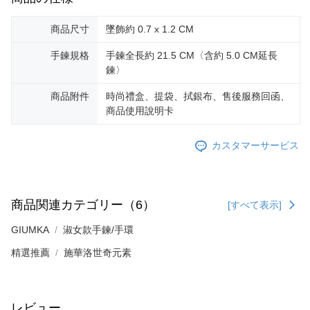
ロテクションズ（以下 AFTEE という）が提供し、AFTEEが代金を徴収し
ます。当サービスご利用の際に提供しなければならない個人情報（注文者
送料無料
の氏名、電話番号、受取人の氏名、電話番号、受取人住所を含むがこれに
商品尺寸
墜飾約 0.7 x 1.2 CM
限らない）は、AFTEEに渡され当サービスで必要な範囲内で利用されま
機車快遞(限大台北地區運費到付) 下單後請聯絡LINE官方帳號 @gi
す。AFTEEの個人情報の収集、処理、利用について、詳細はAFTEE公式ホ
手鍊規格
手鍊全長約 21.5 CM〈含約 5.0 CM延長
umka
ームページの『個人情報の収集、処理及び利用に関する声明』をご参照く
鍊〉
ださい（
https://aftee.tw/privacypolicy/
）。
送料無料
商品附件
時尚禮盒、提袋、拭銀布、售後服務回函、
AFTEEの初回ご利用の際に、審査を通過すれば、最高額がNT$10,000にな
黑貓到付(離島不適用)
商品使用說明卡
ります。支払い期限を過ぎた場合、その金額に基づいて年利20%の遅延滞
送料無料
納金が加算されます。未成年の利用者は、事前に法定代理人または後見人
の同意を得ればAFTEEをご利用いただけます。
カスタマーサービス
海外宅配
送料を確認
個人情報の処理、利用について疑問がある、または関連する法律の権利を
行使したい場合は、ネットプロテクションズ
cs_tw@netprotections.co.jp
にご連絡ください。上記に示した個人情報を、必要な購入注文書とあわせ
てAFTEEにご提供いただく、またはAFTEEにあなたの個人情報の収集、処
商品関連カテゴリー（6）
[すべて表示]
理、利用を許可することににご同意いただけない場合は、当サービスを選
択しないでください。
GIUMKA
淑女款手鍊/手環
精選推薦
施華洛世奇元素
レビュー