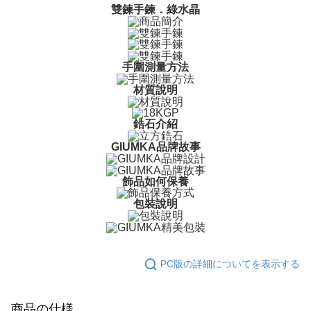
3.注文するときのお支払いは不要です。商品はご指定の住所に配送されま
雙鍊手鍊．綠水晶
す。
配送方法
4.ご注文が完了すると、携帯に支払い通知のSMSが届きます。アプリ会員
の場合は、AFTEE アプリプッシュ通知が届きます。
全家取貨付款
5.商品受け取り時のお支払いは不要です。商品を確かめてから、SMSまた
送料無料
はアプリの通知に従って、4大コンビニ、またはATM/オンラインバンキン
手圍測量方法
グでお支払いください。
付款後全家取貨
材質說明
代金納付期限は最短で 14 日以内ですので、ご注意ください。AFTEE アプ
送料無料
リをダウンロードして AFTEE 会員になるとお支払い期限を最長 45 日以内
鋯石介紹
まで延長できます。
7-11取貨付款
GIUMKA品牌故事
送料無料
お支払期限は、ショップが請求した期日と、AFTEEで延長できる日数をも
とに計算されます。AFTEEで注文すると、商品を受け取るまで支払い期限
付款後7-11取貨
を延長できますが、商品を期限内に受け取れない場合があります（例：予
飾品如何保養
約商品や商品到着日が比較的遅い商品）。そのため、商品到着の有無に関
送料無料
わらず、AFTEEで指定された期限内にお支払いください。
包裝說明
7-11取貨(快速到店)
二、支払い限度額
送料無料
1.初回 AFTEEを ご利用の際に、認証結果及び当社の審査の結果に基づ
き、限度額が設定されます。
PC版の詳細についてを表示する
2.決済金額は最低NT$20です。
黑貓宅急便-(離島請自行填寫住址)
3.現在、台湾の会員のみご利用いただけます。
送料無料
三、利用規約「AFTEE代金後払い」（以下当サービスという）はネットプ
商品の仕様
郵局掛號