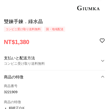
雙鍊手鍊．綠水晶
コンビニ受け取り送料無料
国・地域配送
NT$1,380
支払いと配送方法
コンビニ受け取り送料無料
お支払い方法
商品の特徴
クレジットカード1回払い
商品番号
クレジットカード分割払い
3221909
3回払い、金利0、毎回
NT$460
21行の銀行
商品の特徴
6回払い、金利0、毎回
NT$230
21行の銀行
合作金庫商業銀行
第一商業銀行
精鍍正白K