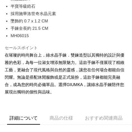
華南商業銀行
彰化商業銀行
12回払い、金利0、毎回
NT$115
21行の銀行
合作金庫商業銀行
第一商業銀行
半寶等級鋯石
上海商業儲蓄銀行
台北富邦商業銀行
華南商業銀行
彰化商業銀行
24回払い、金利0、毎回
NT$57
20行の銀行
合作金庫商業銀行
第一商業銀行
国泰世華商業銀行
兆豐國際商業銀行
採用施華洛世奇水晶元素
上海商業儲蓄銀行
台北富邦商業銀行
華南商業銀行
彰化商業銀行
台湾中小企業銀行
台中商業銀行
合作金庫商業銀行
第一商業銀行
墜飾約 0.7 x 1.2 CM
コンビニ店頭代金引換
国泰世華商業銀行
兆豐國際商業銀行
上海商業儲蓄銀行
台北富邦商業銀行
HSBC(台湾)商業銀行
華泰商業銀行
華南商業銀行
彰化商業銀行
台湾中小企業銀行
台中商業銀行
手鍊全長約 21.5 CM
国泰世華商業銀行
兆豐國際商業銀行
聯邦商業銀行
遠東国際商業銀行
LINE Pay
上海商業儲蓄銀行
台北富邦商業銀行
HSBC(台湾)商業銀行
華泰商業銀行
MH06015
台湾中小企業銀行
台中商業銀行
元大商業銀行
永豐商業銀行
兆豐國際商業銀行
台湾中小企業銀行
聯邦商業銀行
遠東国際商業銀行
HSBC(台湾)商業銀行
華泰商業銀行
Apple Pay
玉山商業銀行
星展(台湾)商業銀行
台中商業銀行
HSBC(台湾)商業銀行
元大商業銀行
永豐商業銀行
セールスポイント
聯邦商業銀行
遠東国際商業銀行
台新國際商業銀行
中国信託商業銀行
華泰商業銀行
聯邦商業銀行
玉山商業銀行
星展(台湾)商業銀行
JKOPAY
元大商業銀行
永豐商業銀行
在璀璨的時尚舞台上，綠水晶手鍊．雙鍊造型以其獨特的設計與優
台湾楽天クレジットカード会社
遠東国際商業銀行
元大商業銀行
台新國際商業銀行
中国信託商業銀行
玉山商業銀行
星展(台湾)商業銀行
雅的色彩，為每一位淑女增添無限魅力。這款手鍊不僅展現了精緻
永豐商業銀行
玉山商業銀行
台湾楽天クレジットカード会社
Easy Wallet
台新國際商業銀行
中国信託商業銀行
星展(台湾)商業銀行
台新國際商業銀行
工藝，更融合了現代風格與自然的靈感，讓您在任何場合都能自信
台湾楽天クレジットカード会社
中国信託商業銀行
台湾楽天クレジットカード会社
Google Pay
閃耀。無論是搭配休閒服飾或是正式裝扮，這款手鍊都能完美融
合，成為您的時尚必備單品。選擇GIUMKA，讓綠水晶手鍊陪伴您
Plus Pay
展現出獨特的個性與品味。
AFTEE代金後払い
説明
一、 AFTEE代金後払いについて
ATM払い
1.お支払い方法でAFTEE代金後払いを選択すると、携帯電話認証ウィンド
詳細について
商品の仕様
おすすめ関連商品
ウが表示されます。
代金引換
2.SMSで認証してお支払い手続を進めてください。