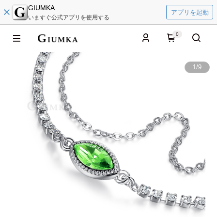
GIUMKA
アプリを起動
いますぐ公式アプリを使用する
0
1
/
9